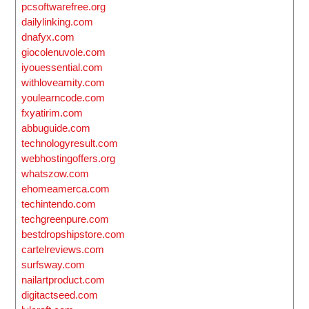
pcsoftwarefree.org
dailylinking.com
dnafyx.com
giocolenuvole.com
iyouessential.com
withloveamity.com
youlearncode.com
fxyatirim.com
abbuguide.com
technologyresult.com
webhostingoffers.org
whatszow.com
ehomeamerca.com
techintendo.com
techgreenpure.com
bestdropshipstore.com
cartelreviews.com
surfsway.com
nailartproduct.com
digitactseed.com