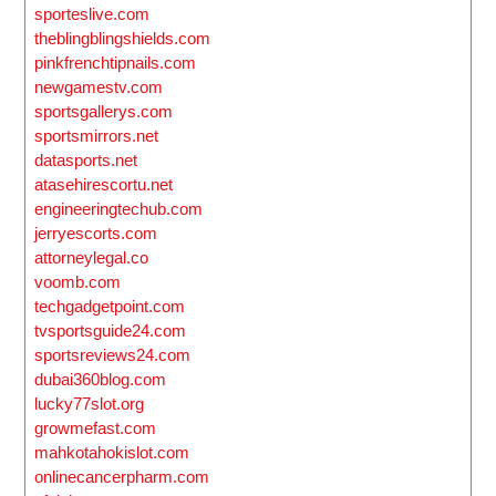
sporteslive.com
theblingblingshields.com
pinkfrenchtipnails.com
newgamestv.com
sportsgallerys.com
sportsmirrors.net
datasports.net
atasehirescortu.net
engineeringtechub.com
jerryescorts.com
attorneylegal.co
voomb.com
techgadgetpoint.com
tvsportsguide24.com
sportsreviews24.com
dubai360blog.com
lucky77slot.org
growmefast.com
mahkotahokislot.com
onlinecancerpharm.com