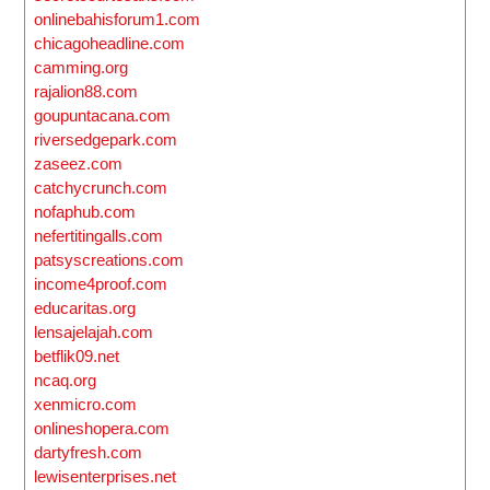
onlinebahisforum1.com
chicagoheadline.com
camming.org
rajalion88.com
goupuntacana.com
riversedgepark.com
zaseez.com
catchycrunch.com
nofaphub.com
nefertitingalls.com
patsyscreations.com
income4proof.com
educaritas.org
lensajelajah.com
betflik09.net
ncaq.org
xenmicro.com
onlineshopera.com
dartyfresh.com
lewisenterprises.net