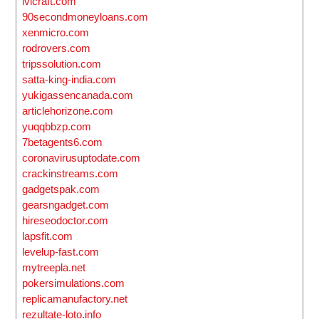
lvlcraft.com
90secondmoneyloans.com
xenmicro.com
rodrovers.com
tripssolution.com
satta-king-india.com
yukigassencanada.com
articlehorizone.com
yuqqbbzp.com
7betagents6.com
coronavirusuptodate.com
crackinstreams.com
gadgetspak.com
gearsngadget.com
hireseodoctor.com
lapsfit.com
levelup-fast.com
mytreepla.net
pokersimulations.com
replicamanufactory.net
rezultate-loto.info