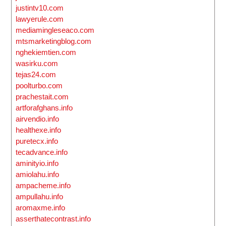
justintv10.com
lawyerule.com
mediamingleseaco.com
mtsmarketingblog.com
nghekiemtien.com
wasirku.com
tejas24.com
poolturbo.com
prachestait.com
artforafghans.info
airvendio.info
healthexe.info
puretecx.info
tecadvance.info
aminityio.info
amiolahu.info
ampacheme.info
ampullahu.info
aromaxme.info
asserthatecontrast.info