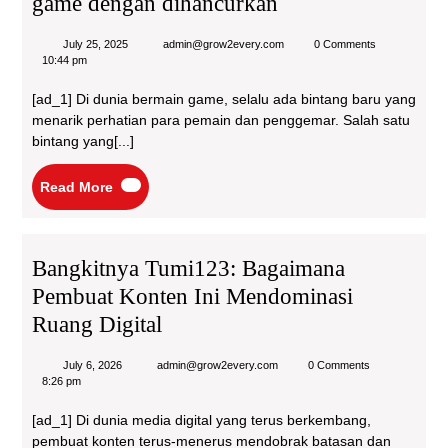
game dengan dihancurkan
July
Sobat777:
July 25, 2025
admin@grow2every.com
0 Comments
25,
Keajaiban
10:44 pm
2025
mengambil
dunia
[ad_1] Di dunia bermain game, selalu ada bintang baru yang
game
menarik perhatian para pemain dan penggemar. Salah satu
dengan
dihancurkan
bintang yang[...]
Read
Read More
More
Bangkitnya Tumi123: Bagaimana
Pembuat Konten Ini Mendominasi
Ruang Digital
July
Bangkitnya
July 6, 2026
admin@grow2every.com
0 Comments
6,
Tumi123:
8:26 pm
2026
Bagaimana
Pembuat
[ad_1] Di dunia media digital yang terus berkembang,
Konten
pembuat konten terus-menerus mendobrak batasan dan
Ini