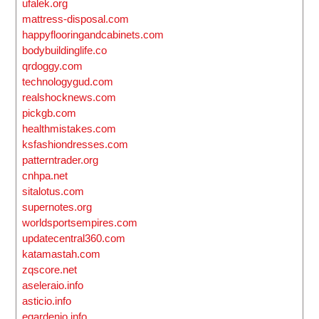
ufalek.org
mattress-disposal.com
happyflooringandcabinets.com
bodybuildinglife.co
qrdoggy.com
technologygud.com
realshocknews.com
pickgb.com
healthmistakes.com
ksfashiondresses.com
patterntrader.org
cnhpa.net
sitalotus.com
supernotes.org
worldsportsempires.com
updatecentral360.com
katamastah.com
zqscore.net
aseleraio.info
asticio.info
egardenio.info