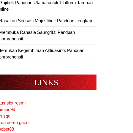
Gajibet: Panduan Utama untuk Platform Taruhan
nline
Rasakan Sensasi Majestibet: Panduan Lengkap
Membuka Rahasia Saung4D: Panduan
omprehensif
Temukan Kegembiraan Ahlicasino: Panduan
omprehensif
LINKS
tus slot resmi
omino99
urusqq
kun demo gacor
bobet88