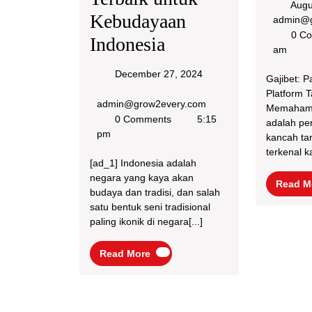
Augu
Kebudayaan
admin@g
0 C
Indonesia
am
December
December 27, 2024
Gajibet: 
27,
Platform 
2024
Mengungkap
admin@grow2every.com
Memahami 
Keajaiban
0 Comments
5:15
adalah pe
Wayang88:
pm
kancah ta
Destinasi
terkenal k
Online
[ad_1] Indonesia adalah
Terbaik
negara yang kaya akan
Read M
untuk
budaya dan tradisi, dan salah
Kebudayaan
satu bentuk seni tradisional
Indonesia
paling ikonik di negara[...]
Read
Read More
More