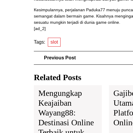
Kesimpulannya, perjalanan Paduka77 menuju puncak 
semangat dalam bermain game. Kisahnya mengingatk
sesuatu mungkin terjadi di dunia game online.
[ad_2]
Tags:
slot
Post
Previous
Previous Post
Post
navigation
Related Posts
Mengungkap
Gajib
Keajaiban
Utam
Wayang88:
Platf
Destinasi Online
Onlin
Terbaik untuk