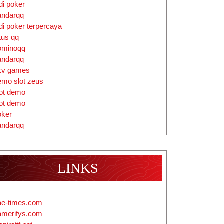
di poker
andarqq
udi poker terpercaya
tus qq
ominoqq
andarqq
kv games
emo slot zeus
lot demo
lot demo
oker
andarqq
LINKS
ae-times.com
amerifys.com