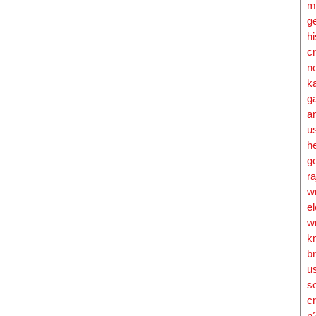
m
g
hi
cr
n
k
g
a
u
h
g
r
wr
e
w
kn
b
u
s
c
n