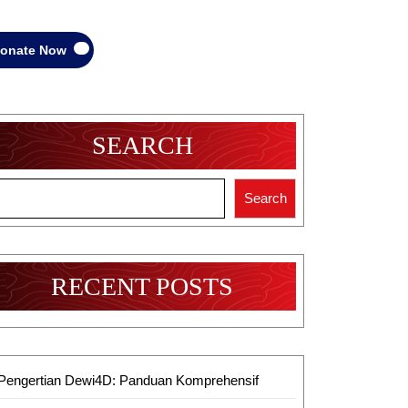
Donate
onate Now
Now
SEARCH
Search
RECENT POSTS
Pengertian Dewi4D: Panduan Komprehensif