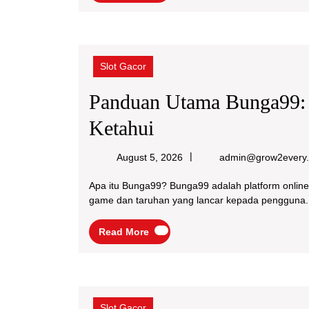
More
Slot Gacor
Panduan Utama Bunga99:
Panduan
Ketahui
Utama
August 5, 2026
admin@grow2every
Bunga99:
Apa itu Bunga99? Bunga99 adalah platform online yang didedikasikan untuk memberikan pengalaman bermain
Semua
game dan taruhan yang lancar kepada pengguna.[.
Yang
Read
Read More
Perlu
More
Anda
Ketahui
Slot Gacor