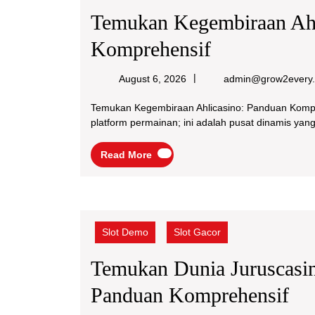
Temukan Kegembiraan Ahl
Temukan
Komprehensif
Kegembiraa
August 6, 2026
admin@grow2every
Ahlicasino:
Temukan Kegembiraan Ahlicasino: Panduan Komprehensif Apa itu Ahlicasino? Ahlicasino lebih dari sekedar
Panduan
platform permainan; ini adalah pusat dinamis yan
Komprehens
Read
Read More
More
Slot Demo
Slot Gacor
Temukan Dunia Juruscasi
Te
Panduan Komprehensif