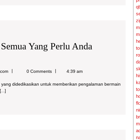
q
s
z
m
m
h
 Semua Yang Perlu Anda
t
ro
d
s
admin@grow2every.com
.com
0 Comments
4:39 am
h
k
t
..]
h
f
n
b
m
a
n