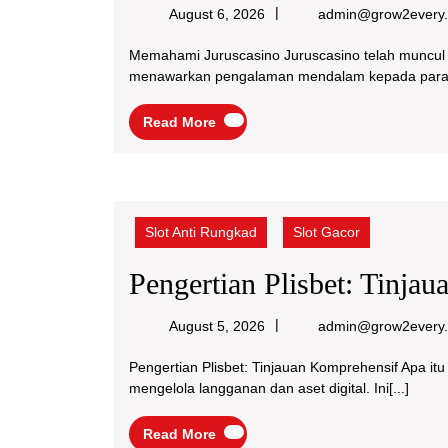
Du
August 6, 2026
admin@grow2every
Ju
Memahami Juruscasino Juruscasino telah muncul sebagai nama terkemuka di lanskap game online,
Ya
menawarkan pengalaman mendalam kepada para p
Me
Read
Read More
Pa
More
Ko
Slot Anti Rungkad
Slot Gacor
Pengertian Plisbet: Tinja
August 5, 2026
admin@grow2every
Pengertian Plisbet: Tinjauan Komprehensif Apa itu Plisbet? Plisbet adalah platform baru yang dirancang untuk
mengelola langganan dan aset digital. Ini[...]
Read
Read More