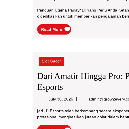
Panduan Utama Parlay4D: Yang Perlu Anda Ketahui Apa itu Parlay4D? Parlay4D adalah platform online yang
didedikasikan untuk memberikan pengalaman berm
Read
Read More
More
Slot Gacor
Dari Amatir Hingga Pro: 
Dari
Esports
Amatir
July 30, 2026
admin@grow2every.
Hingga
[ad_1] Esports telah berkembang secara eksponensial dalam beberapa tahun terakhir, dengan para pemain
Pro:
profesional menghasilkan jutaan dolar dalam bentu
Perjalanan