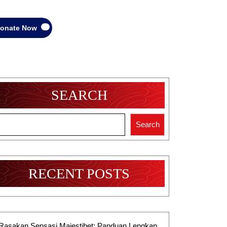
Donate
onate Now
Now
SEARCH
Search
RECENT POSTS
Rasakan Sensasi Majestibet: Panduan Lengkap