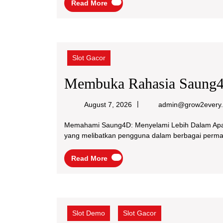
Read
Read More
More
Slot Gacor
Membuka Rahasia Saung4
August 7, 2026
admin@grow2every
Memahami Saung4D: Menyelami Lebih Dalam Apa itu Saung4D? Saung4D adalah platform online populer
yang melibatkan pengguna dalam berbagai permain
Read
Read More
More
Slot Demo
Slot Gacor