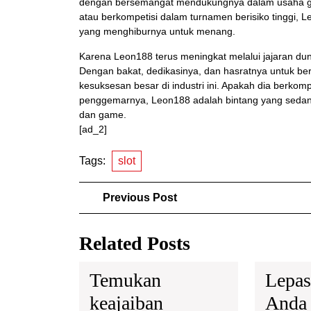
dengan bersemangat mendukungnya dalam usaha ga
atau berkompetisi dalam turnamen berisiko tinggi,
yang menghiburnya untuk menang.
Karena Leon188 terus meningkat melalui jajaran dun
Dengan bakat, dedikasinya, dan hasratnya untuk be
kesuksesan besar di industri ini. Apakah dia berkom
penggemarnya, Leon188 adalah bintang yang sedang 
dan game.
[ad_2]
Tags:
slot
Post
Previous
Previous Post
Post
navigation
Related Posts
Temukan
Lepas
keajaiban
Anda