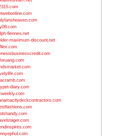
2315.com
etwebonline.com
nlyfansheaven.com
ky08.com
lph-fiennes.net
ielder-maximum-discount.net
tfllex.com
enesisbusinesscredit.com
nforuang.com
indsmarket.com
velylife.com
acramb.com
ypet-diary.com
xweekly.com
anamacitydeckcontractors.com
estfashions.com
oolshandy.com
ravelstager.com
rendinspires.com
annyephul.com