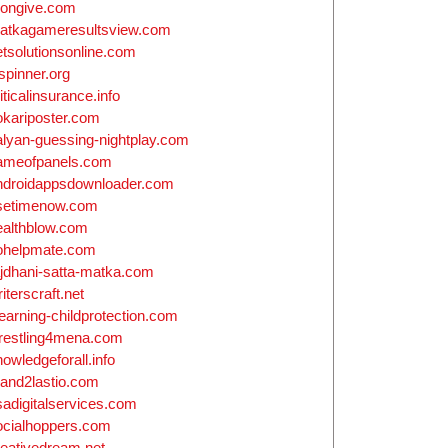
ongive.com
atkagameresultsview.com
etsolutionsonline.com
spinner.org
iticalinsurance.info
okariposter.com
alyan-guessing-nightplay.com
ameofpanels.com
ndroidappsdownloader.com
setimenow.com
ealthblow.com
ohelpmate.com
ajdhani-satta-matka.com
iterscraft.net
learning-childprotection.com
restling4mena.com
owledgeforall.info
rand2lastio.com
sadigitalservices.com
ocialhoppers.com
reativedream.net