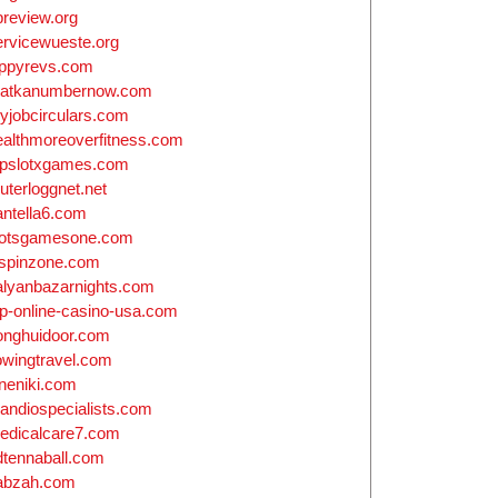
breview.org
ervicewueste.org
ippyrevs.com
atkanumbernow.com
yjobcirculars.com
ealthmoreoverfitness.com
opslotxgames.com
uterloggnet.net
antella6.com
lotsgamesone.com
ispinzone.com
alyanbazarnights.com
op-online-casino-usa.com
onghuidoor.com
lowingtravel.com
ineniki.com
randiospecialists.com
edicalcare7.com
dtennaball.com
abzah.com