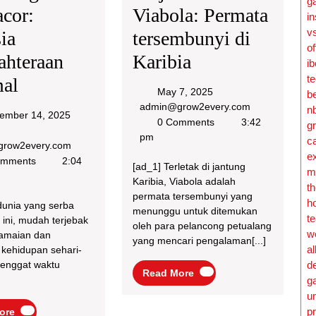
g
cor:
Viabola: Permata
in
v
ia
tersembunyi di
o
ahteraan
Karibia
i
t
mal
May
May 7, 2025
b
7,
Temukan
admin@grow2every.com
n
September
ember 14, 2025
2025
keajaiban
0 Comments
3:42
g
14,
Viabola:
pm
c
2025
Lepaskan
row2every.com
Permata
e
potensi
omments
2:04
tersembunyi
[ad_1] Terletak di jantung
m
Anda
di
Karibia, Viabola adalah
t
dengan
Karibia
permata tersembunyi yang
h
Lgogacor:
 dunia yang serba
menunggu untuk ditemukan
t
Rahasia
 ini, mudah terjebak
oleh para pelancong petualang
Kesejahteraan
w
amaian dan
yang mencari pengalaman[...]
Optimal
a
 kehidupan sehari-
 tenggat waktu
d
Read
Read More
g
More
u
Read
p
ore