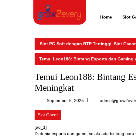
Skip
to
content
Home
Slot G
Skip
to
content
Slot PG Soft dengan RTP Tertinggi, Slot Gaco
Temui Leon188: Bintang Esports dan Gaming 
Temui Leon188: Bintang E
Meningkat
September 5, 2025
admin@grow2ever
Slot Gacor
[ad_1]
Di dunia esports dan game, selalu ada bintang baru