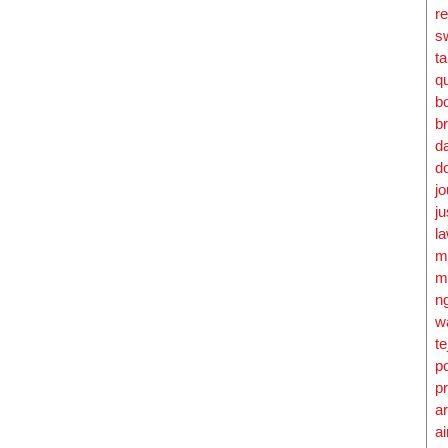
r
s
t
q
b
br
d
d
j
j
l
m
m
n
w
t
p
p
ar
ai