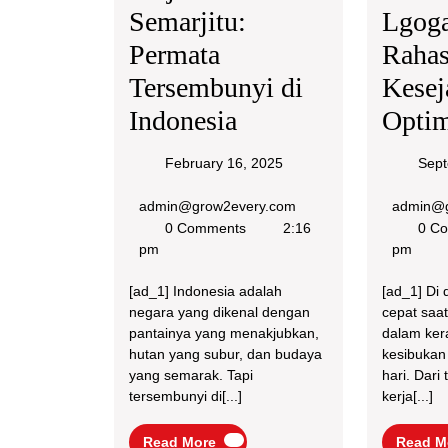
Semarjitu:
Lgoga
Permata
Rahas
Tersembunyi di
Kesej
Indonesia
Opti
February
February 16, 2025
Sept
16,
2025
Temukan
admin@grow2every.com
admin@g
keajaiban
0 Comments
2:16
0 C
Semarjitu:
pm
pm
Permata
Tersembunyi
[ad_1] Indonesia adalah
[ad_1] Di
di
negara yang dikenal dengan
cepat saat
Indonesia
pantainya yang menakjubkan,
dalam ker
hutan yang subur, dan budaya
kesibukan
yang semarak. Tapi
hari. Dari
tersembunyi di[...]
kerja[...]
Read
Read More
Read M