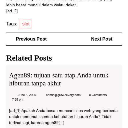
lebih besar muncul dalam waktu dekat.
[ad_2]
Tags:
slot
Post
Previous
Next
Previous Post
Next Post
navigation
Post
Post
Related Posts
Agen89: tujuan satu atap Anda untuk
hiburan tanpa akhir
June
Agen89:
June 5, 2025
admin@grow2every.com
0 Comments
5,
tujuan
7:58 pm
2025
satu
atap
[ad_1] Apakah Anda bosan mencari situs web yang berbeda
Anda
untuk memenuhi semua kebutuhan hiburan Anda? Tidak
untuk
hiburan
terlihat lagi, karena agen89[...]
tanpa