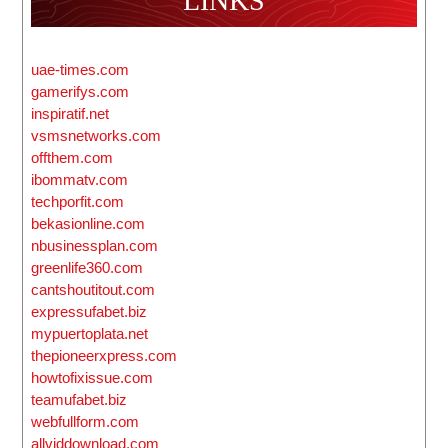
LINKS
uae-times.com
gamerifys.com
inspiratif.net
vsmsnetworks.com
offthem.com
ibommatv.com
techporfit.com
bekasionline.com
nbusinessplan.com
greenlife360.com
cantshoutitout.com
expressufabet.biz
mypuertoplata.net
thepioneerxpress.com
howtofixissue.com
teamufabet.biz
webfullform.com
allviddownload.com