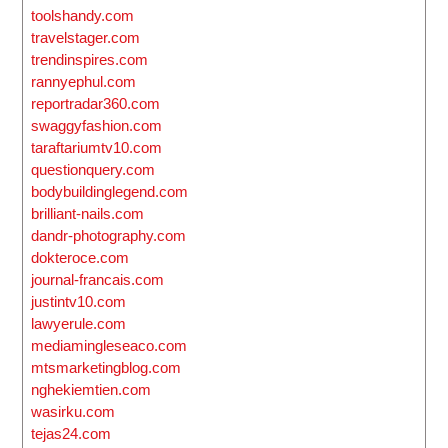
toolshandy.com
travelstager.com
trendinspires.com
rannyephul.com
reportradar360.com
swaggyfashion.com
taraftariumtv10.com
questionquery.com
bodybuildinglegend.com
brilliant-nails.com
dandr-photography.com
dokteroce.com
journal-francais.com
justintv10.com
lawyerule.com
mediamingleseaco.com
mtsmarketingblog.com
nghekiemtien.com
wasirku.com
tejas24.com