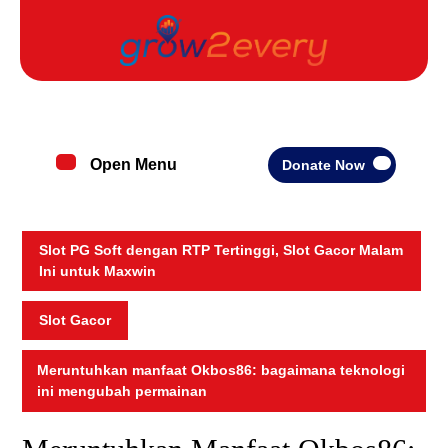
Skip
to
content
Skip
to
content
Donate
Open Menu
Donate Now
Open
Now
Menu
Slot PG Soft dengan RTP Tertinggi, Slot Gacor Malam
Ini untuk Maxwin
Slot Gacor
Meruntuhkan manfaat Okbos86: bagaimana teknologi
ini mengubah permainan