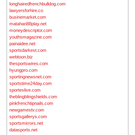
longhairedfrenchbulldog.com
lawyersforhire.co
businemarket.com
matahari88play.net
moneydescriptor.com
youthsmagazine.com
painaidee.net
sportsdarkest.com
webtoon.biz
thesportswires.com
hyungpro.com
sportingnewsnet.com
sportstime24day.com
sporteslive.com
theblingblingshields.com
pinkfrenchtipnails.com
newgamestv.com
sportsgallerys.com
sportsmirrors.net
datasports.net