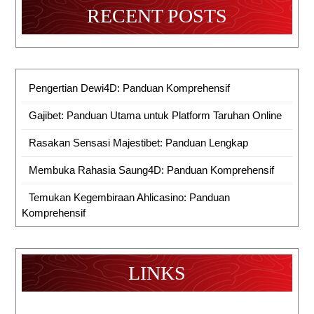
RECENT POSTS
Pengertian Dewi4D: Panduan Komprehensif
Gajibet: Panduan Utama untuk Platform Taruhan Online
Rasakan Sensasi Majestibet: Panduan Lengkap
Membuka Rahasia Saung4D: Panduan Komprehensif
Temukan Kegembiraan Ahlicasino: Panduan
Komprehensif
LINKS