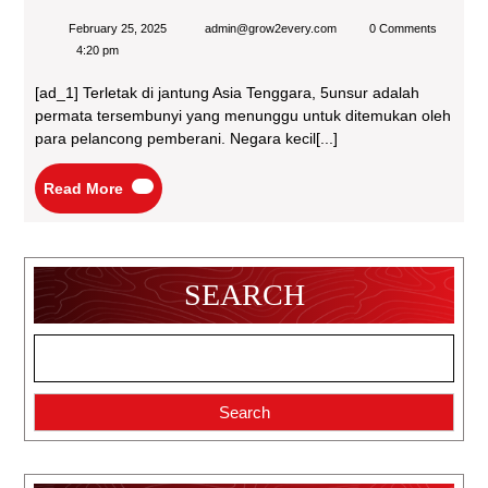
February
Temukan
February 25, 2025
admin@grow2every.com
0 Comments
25,
Permata
4:20 pm
2025
Tersembunyi
dari
[ad_1] Terletak di jantung Asia Tenggara, 5unsur adalah
5unsur:
Panduan
permata tersembunyi yang menunggu untuk ditemukan oleh
Pelancong
para pelancong pemberani. Negara kecil[...]
Read
Read More
More
SEARCH
Search