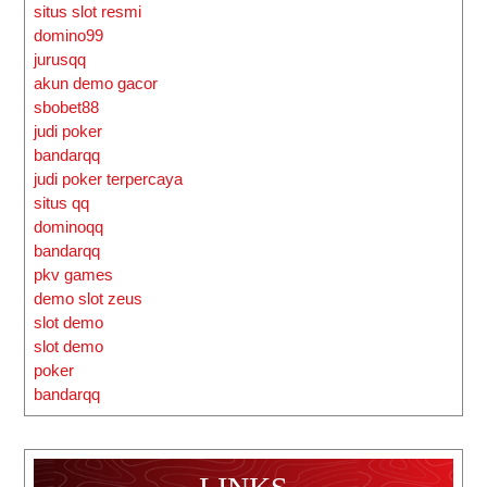
situs slot resmi
domino99
jurusqq
akun demo gacor
sbobet88
judi poker
bandarqq
judi poker terpercaya
situs qq
dominoqq
bandarqq
pkv games
demo slot zeus
slot demo
slot demo
poker
bandarqq