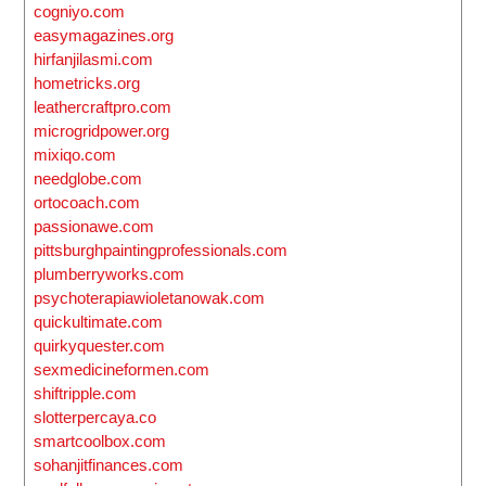
cogniyo.com
easymagazines.org
hirfanjilasmi.com
hometricks.org
leathercraftpro.com
microgridpower.org
mixiqo.com
needglobe.com
ortocoach.com
passionawe.com
pittsburghpaintingprofessionals.com
plumberryworks.com
psychoterapiawioletanowak.com
quickultimate.com
quirkyquester.com
sexmedicineformen.com
shiftripple.com
slotterpercaya.co
smartcoolbox.com
sohanjitfinances.com