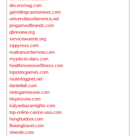
decorsmag.com
gamblingcasinonews.com
universitiesofamerica.net
progameofbrands.com
qbreview.org
servicewueste.org
zippyrevs.com
matkanumbernow.com
myjobcirculars.com
healthmoreoverfitness.com
topslotxgames.com
routerloggnet.net
dantella6.com
slotsgamesone.com
hispinzone.com
kalyanbazarnights.com
top-online-casino-usa.com
honghuidoor.com
flowingtravel.com
nineniki.com