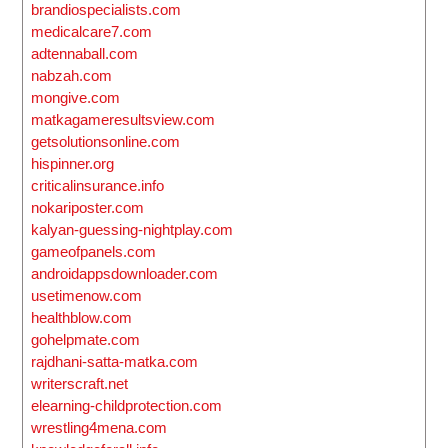
brandiospecialists.com
medicalcare7.com
adtennaball.com
nabzah.com
mongive.com
matkagameresultsview.com
getsolutionsonline.com
hispinner.org
criticalinsurance.info
nokariposter.com
kalyan-guessing-nightplay.com
gameofpanels.com
androidappsdownloader.com
usetimenow.com
healthblow.com
gohelpmate.com
rajdhani-satta-matka.com
writerscraft.net
elearning-childprotection.com
wrestling4mena.com