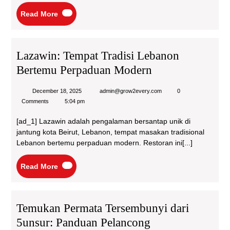
akhir
Read
Read More
More
Lazawin: Tempat Tradisi Lebanon
Bertemu Perpaduan Modern
December
Lazawin:
December 18, 2025
admin@grow2every.com
0
18,
Tempat
Comments
5:04 pm
2025
Tradisi
Lebanon
[ad_1] Lazawin adalah pengalaman bersantap unik di
Bertemu
Perpaduan
jantung kota Beirut, Lebanon, tempat masakan tradisional
Modern
Lebanon bertemu perpaduan modern. Restoran ini[...]
Read
Read More
More
Temukan Permata Tersembunyi dari
5unsur: Panduan Pelancong