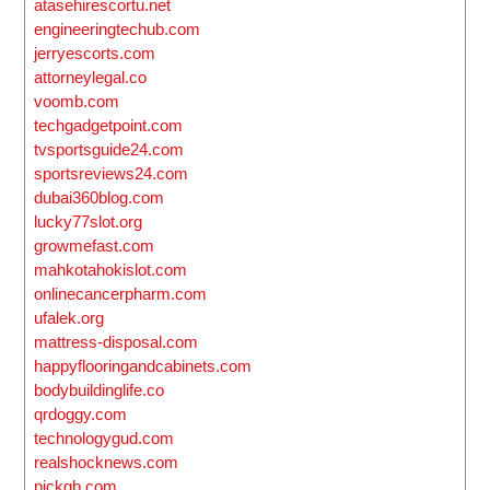
atasehirescortu.net
engineeringtechub.com
jerryescorts.com
attorneylegal.co
voomb.com
techgadgetpoint.com
tvsportsguide24.com
sportsreviews24.com
dubai360blog.com
lucky77slot.org
growmefast.com
mahkotahokislot.com
onlinecancerpharm.com
ufalek.org
mattress-disposal.com
happyflooringandcabinets.com
bodybuildinglife.co
qrdoggy.com
technologygud.com
realshocknews.com
pickgb.com