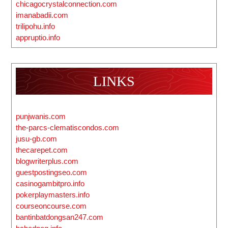
chicagocrystalconnection.com
imanabadii.com
trilipohu.info
appruptio.info
LINKS
punjwanis.com
the-parcs-clematiscondos.com
jusu-gb.com
thecarepet.com
blogwriterplus.com
guestpostingseo.com
casinogambitpro.info
pokerplaymasters.info
courseoncourse.com
bantinbatdongsan247.com