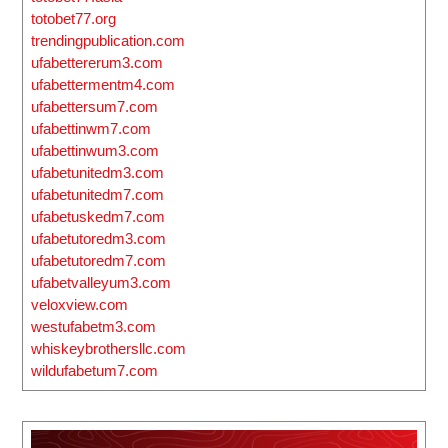
totobet77.org
trendingpublication.com
ufabettererum3.com
ufabettermentm4.com
ufabettersum7.com
ufabettinwm7.com
ufabettinwum3.com
ufabetunitedm3.com
ufabetunitedm7.com
ufabetuskedm7.com
ufabetutoredm3.com
ufabetutoredm7.com
ufabetvalleyum3.com
veloxview.com
westufabetm3.com
whiskeybrothersllc.com
wildufabetum7.com