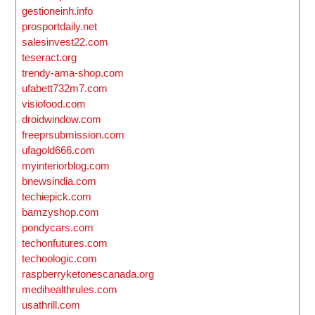
gestioneinh.info
prosportdaily.net
salesinvest22.com
teseract.org
trendy-ama-shop.com
ufabett732m7.com
visiofood.com
droidwindow.com
freeprsubmission.com
ufagold666.com
myinteriorblog.com
bnewsindia.com
techiepick.com
bamzyshop.com
pondycars.com
techonfutures.com
techoologic.com
raspberryketonescanada.org
medihealthrules.com
usathrill.com