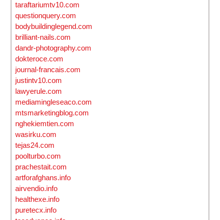
taraftariumtv10.com
questionquery.com
bodybuildinglegend.com
brilliant-nails.com
dandr-photography.com
dokteroce.com
journal-francais.com
justintv10.com
lawyerule.com
mediamingleseaco.com
mtsmarketingblog.com
nghekiemtien.com
wasirku.com
tejas24.com
poolturbo.com
prachestait.com
artforafghans.info
airvendio.info
healthexe.info
puretecx.info