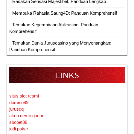
Rasakan Sensasi Majestibet: Panduan Lengkap
Membuka Rahasia Saung4D: Panduan Komprehensif
Temukan Kegembiraan Ahlicasino: Panduan
Komprehensif
Temukan Dunia Juruscasino yang Menyenangkan:
Panduan Komprehensif
LINKS
situs slot resmi
domino99
jurusqq
akun demo gacor
sbobet88
judi poker