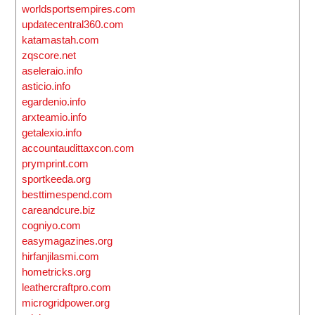
worldsportsempires.com
updatecentral360.com
katamastah.com
zqscore.net
aseleraio.info
asticio.info
egardenio.info
arxteamio.info
getalexio.info
accountaudittaxcon.com
prymprint.com
sportkeeda.org
besttimespend.com
careandcure.biz
cogniyo.com
easymagazines.org
hirfanjilasmi.com
hometricks.org
leathercraftpro.com
microgridpower.org