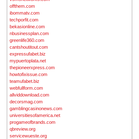
offthem.com
ibommatv.com
techporfit.com
bekasionline.com
nbusinessplan.com
greenlife360.com
cantshoutitout.com
expressufabet.biz
mypuertoplata.net
thepioneerxpress.com
howtofixissue.com
teamufabet.biz
webfullform.com
allviddownload.com
decorsmag.com
gamblingcasinonews.com
universitiesofamerica.net
progameofbrands.com
qbreview.org
servicewueste.org