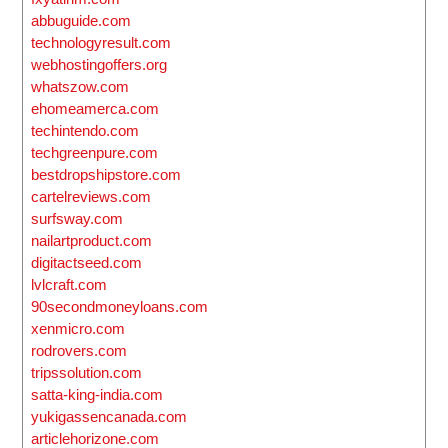
abbuguide.com
technologyresult.com
webhostingoffers.org
whatszow.com
ehomeamerca.com
techintendo.com
techgreenpure.com
bestdropshipstore.com
cartelreviews.com
surfsway.com
nailartproduct.com
digitactseed.com
lvlcraft.com
90secondmoneyloans.com
xenmicro.com
rodrovers.com
tripssolution.com
satta-king-india.com
yukigassencanada.com
articlehorizone.com