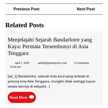
Post
Previous
Next
Previous Post
Next Post
navigation
Post
Post
Related Posts
Menjelajahi Sejarah Bandarlotre yang
Kaya: Permata Tersembunyi di Asia
Tenggara
April
Menjelajahi
April 1, 2025
admin@grow2every.com
0 Comments
1,
Sejarah
10:02 pm
2025
Bandarlotre
yang
[ad_1] Bandarlotre, sebuah kota kecil yang terletak di
Kaya:
jantung kota Asia Tenggara, mungkin tidak setinggi tujuan
Permata
Tersembunyi
wisata lainnya di wilayah[...]
di
Asia
Read
Tenggara
Read More
More