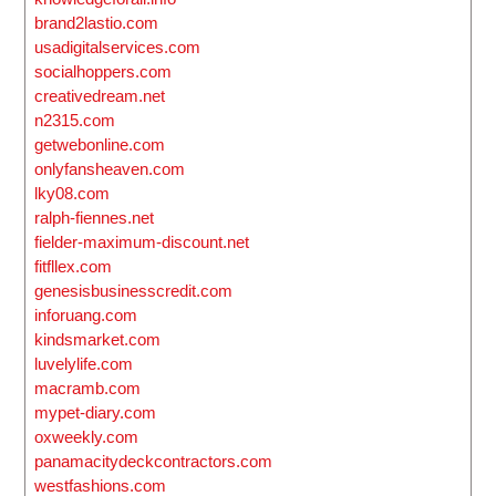
brand2lastio.com
usadigitalservices.com
socialhoppers.com
creativedream.net
n2315.com
getwebonline.com
onlyfansheaven.com
lky08.com
ralph-fiennes.net
fielder-maximum-discount.net
fitfllex.com
genesisbusinesscredit.com
inforuang.com
kindsmarket.com
luvelylife.com
macramb.com
mypet-diary.com
oxweekly.com
panamacitydeckcontractors.com
westfashions.com