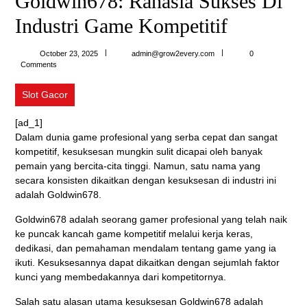
Goldwin678: Rahasia Sukses Di
Industri Game Kompetitif
admin@grow2every.com
October 23, 2025
admin@grow2every.com
0
Comments
Slot Gacor
[ad_1]
Dalam dunia game profesional yang serba cepat dan sangat
kompetitif, kesuksesan mungkin sulit dicapai oleh banyak
pemain yang bercita-cita tinggi. Namun, satu nama yang
secara konsisten dikaitkan dengan kesuksesan di industri ini
adalah Goldwin678.
Goldwin678 adalah seorang gamer profesional yang telah naik
ke puncak kancah game kompetitif melalui kerja keras,
dedikasi, dan pemahaman mendalam tentang game yang ia
ikuti. Kesuksesannya dapat dikaitkan dengan sejumlah faktor
kunci yang membedakannya dari kompetitornya.
Salah satu alasan utama kesuksesan Goldwin678 adalah