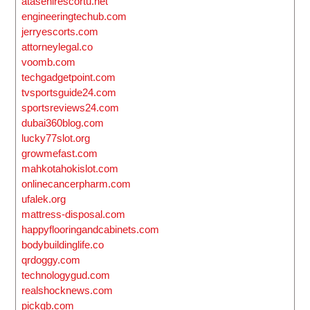
atasehirescortu.net
engineeringtechub.com
jerryescorts.com
attorneylegal.co
voomb.com
techgadgetpoint.com
tvsportsguide24.com
sportsreviews24.com
dubai360blog.com
lucky77slot.org
growmefast.com
mahkotahokislot.com
onlinecancerpharm.com
ufalek.org
mattress-disposal.com
happyflooringandcabinets.com
bodybuildinglife.co
qrdoggy.com
technologygud.com
realshocknews.com
pickgb.com