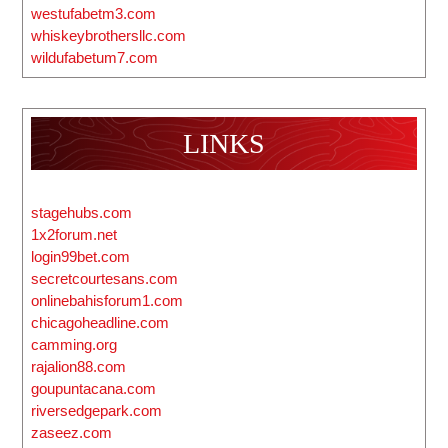
westufabetm3.com
whiskeybrothersllc.com
wildufabetum7.com
LINKS
stagehubs.com
1x2forum.net
login99bet.com
secretcourtesans.com
onlinebahisforum1.com
chicagoheadline.com
camming.org
rajalion88.com
goupuntacana.com
riversedgepark.com
zaseez.com