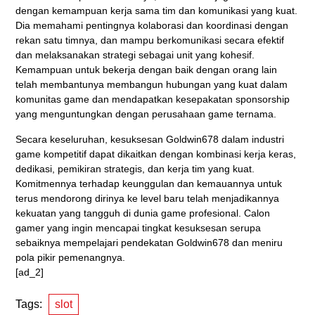
dengan kemampuan kerja sama tim dan komunikasi yang kuat.
Dia memahami pentingnya kolaborasi dan koordinasi dengan
rekan satu timnya, dan mampu berkomunikasi secara efektif
dan melaksanakan strategi sebagai unit yang kohesif.
Kemampuan untuk bekerja dengan baik dengan orang lain
telah membantunya membangun hubungan yang kuat dalam
komunitas game dan mendapatkan kesepakatan sponsorship
yang menguntungkan dengan perusahaan game ternama.
Secara keseluruhan, kesuksesan Goldwin678 dalam industri
game kompetitif dapat dikaitkan dengan kombinasi kerja keras,
dedikasi, pemikiran strategis, dan kerja tim yang kuat.
Komitmennya terhadap keunggulan dan kemauannya untuk
terus mendorong dirinya ke level baru telah menjadikannya
kekuatan yang tangguh di dunia game profesional. Calon
gamer yang ingin mencapai tingkat kesuksesan serupa
sebaiknya mempelajari pendekatan Goldwin678 dan meniru
pola pikir pemenangnya.
[ad_2]
Tags:
slot