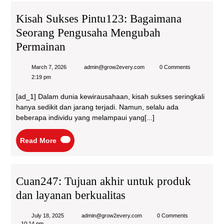
Kisah Sukses Pintu123: Bagaimana
Seorang Pengusaha Mengubah
Permainan
March
Kisah
March 7, 2026
admin@grow2every.com
0 Comments
7,
Sukses
2:19 pm
2026
Pintu123:
Bagaimana
[ad_1] Dalam dunia kewirausahaan, kisah sukses seringkali
Seorang
Pengusaha
hanya sedikit dan jarang terjadi. Namun, selalu ada
Mengubah
beberapa individu yang melampaui yang[...]
Permainan
Read
Read More
More
Cuan247: Tujuan akhir untuk produk
dan layanan berkualitas
July
Cuan247:
July 18, 2025
admin@grow2every.com
0 Comments
18,
Tujuan
10:14 pm