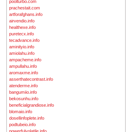
poolturbo.com
prachestait.com
artforafghans.info
airvendio.info
healthexe.info
puretecx.info
tecadvance.info
aminityio.info
amiolahu.info
ampacheme.info
ampullahu.info
aromaxme.info
asserthatecontrast.info
atenderme.info
bangumiio.info
bekosunhu.info
beneficialgrandiose.info
blomaio.info
dosellinfoplete.info
podtubeio.info
powerfulvolatile.info