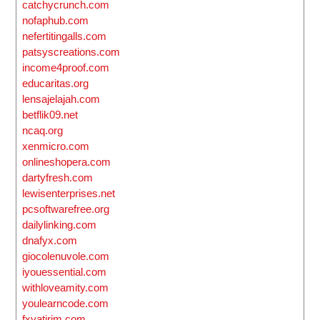
catchycrunch.com
nofaphub.com
nefertitingalls.com
patsyscreations.com
income4proof.com
educaritas.org
lensajelajah.com
betflik09.net
ncaq.org
xenmicro.com
onlineshopera.com
dartyfresh.com
lewisenterprises.net
pcsoftwarefree.org
dailylinking.com
dnafyx.com
giocolenuvole.com
iyouessential.com
withloveamity.com
youlearncode.com
fxyatirim.com