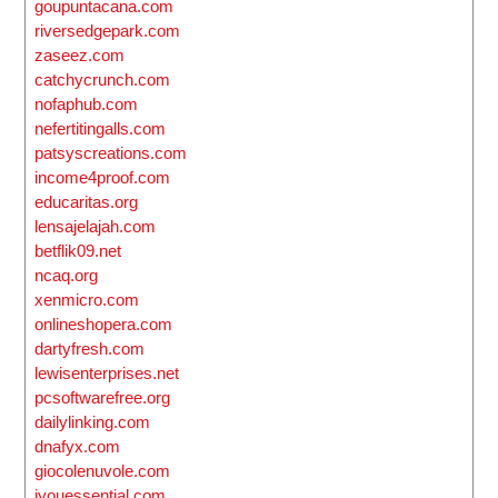
goupuntacana.com
riversedgepark.com
zaseez.com
catchycrunch.com
nofaphub.com
nefertitingalls.com
patsyscreations.com
income4proof.com
educaritas.org
lensajelajah.com
betflik09.net
ncaq.org
xenmicro.com
onlineshopera.com
dartyfresh.com
lewisenterprises.net
pcsoftwarefree.org
dailylinking.com
dnafyx.com
giocolenuvole.com
iyouessential.com