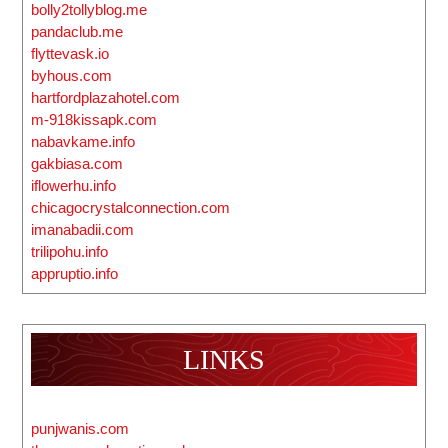
bolly2tollyblog.me
pandaclub.me
flyttevask.io
byhous.com
hartfordplazahotel.com
m-918kissapk.com
nabavkame.info
gakbiasa.com
iflowerhu.info
chicagocrystalconnection.com
imanabadii.com
trilipohu.info
appruptio.info
LINKS
punjwanis.com