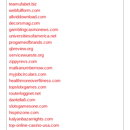
teamufabet.biz
webfullform.com
allviddownload.com
decorsmag.com
gamblingcasinonews.com
universitiesofamerica.net
progameofbrands.com
qbreview.org
servicewueste.org
zippyrevs.com
matkanumbernow.com
myjobcirculars.com
healthmoreoverfitness.com
topslotxgames.com
routerloggnet.net
dantella6.com
slotsgamesone.com
hispinzone.com
kalyanbazarnights.com
top-online-casino-usa.com