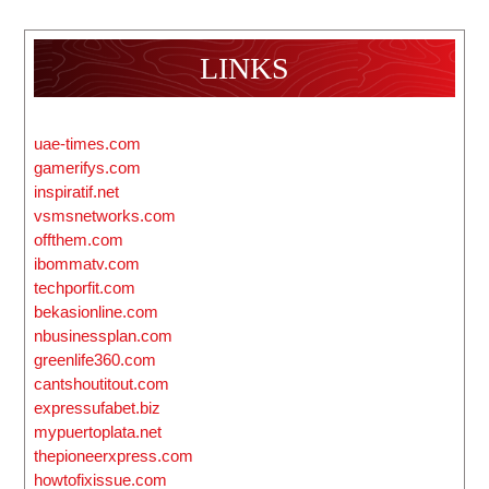
LINKS
uae-times.com
gamerifys.com
inspiratif.net
vsmsnetworks.com
offthem.com
ibommatv.com
techporfit.com
bekasionline.com
nbusinessplan.com
greenlife360.com
cantshoutitout.com
expressufabet.biz
mypuertoplata.net
thepioneerxpress.com
howtofixissue.com