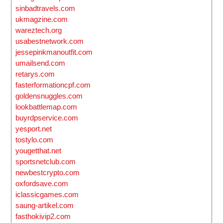
sinbadtravels.com
ukmagzine.com
wareztech.org
usabestnetwork.com
jessepinkmanoutfit.com
umailsend.com
retarys.com
fasterformationcpf.com
goldensnuggles.com
lookbattlemap.com
buyrdpservice.com
yesport.net
tostylo.com
yougetthat.net
sportsnetclub.com
newbestcrypto.com
oxfordsave.com
iclassicgames.com
saung-artikel.com
fasthokivip2.com