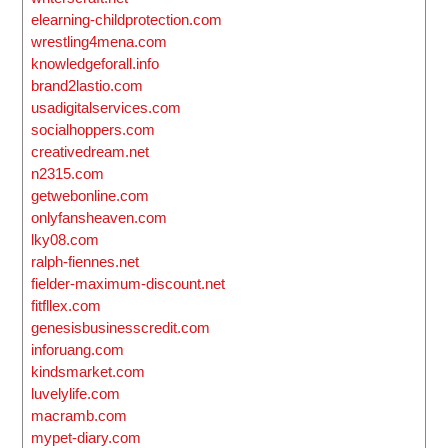
elearning-childprotection.com
wrestling4mena.com
knowledgeforall.info
brand2lastio.com
usadigitalservices.com
socialhoppers.com
creativedream.net
n2315.com
getwebonline.com
onlyfansheaven.com
lky08.com
ralph-fiennes.net
fielder-maximum-discount.net
fitfllex.com
genesisbusinesscredit.com
inforuang.com
kindsmarket.com
luvelylife.com
macramb.com
mypet-diary.com