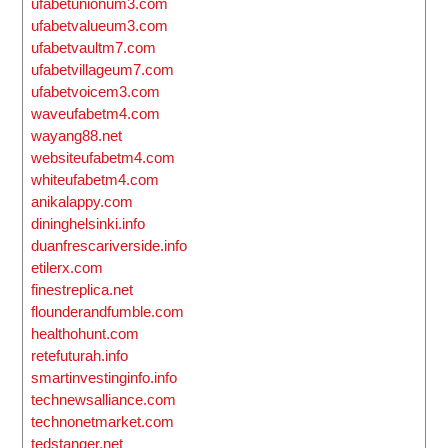
ufabetunionum3.com
ufabetvalueum3.com
ufabetvaultm7.com
ufabetvillageum7.com
ufabetvoicem3.com
waveufabetm4.com
wayang88.net
websiteufabetm4.com
whiteufabetm4.com
anikalappy.com
dininghelsinki.info
duanfrescariverside.info
etilerx.com
finestreplica.net
flounderandfumble.com
healthohunt.com
retefuturah.info
smartinvestinginfo.info
technewsalliance.com
technonetmarket.com
tedstanger.net