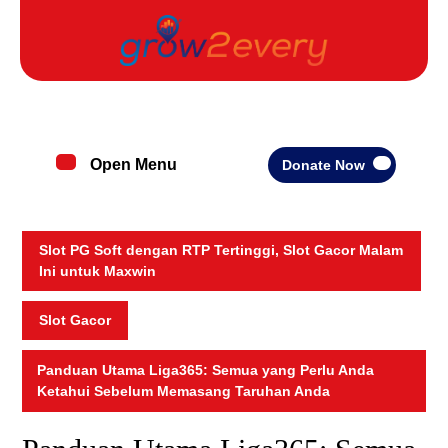
Skip
to
content
Skip
to
content
Donate
Open Menu
Donate Now
Open
Now
Menu
Slot PG Soft dengan RTP Tertinggi, Slot Gacor Malam
Ini untuk Maxwin
Slot Gacor
Panduan Utama Liga365: Semua yang Perlu Anda
Ketahui Sebelum Memasang Taruhan Anda