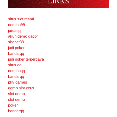
LINKS
situs slot resmi
domino99
jurusqq
akun demo gacor
sbobet88
judi poker
bandarqq
judi poker terpercaya
situs qq
dominoqq
bandarqq
pkv games
demo slot zeus
slot demo
slot demo
poker
bandarqq