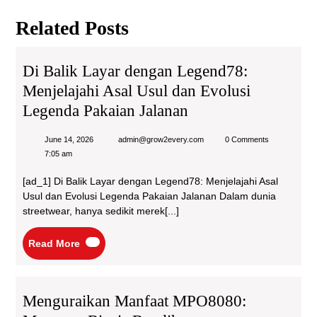
Related Posts
Di Balik Layar dengan Legend78:
Menjelajahi Asal Usul dan Evolusi
Legenda Pakaian Jalanan
June
Di
June 14, 2026
admin@grow2every.com
0 Comments
14,
Balik
7:05 am
2026
Layar
dengan
[ad_1] Di Balik Layar dengan Legend78: Menjelajahi Asal
Legend78:
Menjelajahi
Usul dan Evolusi Legenda Pakaian Jalanan Dalam dunia
Asal
streetwear, hanya sedikit merek[...]
Usul
dan
Evolusi
Read
Read More
Legenda
More
Pakaian
Jalanan
Menguraikan Manfaat MPO8080: