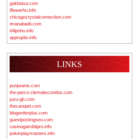
gakbiasa.com
iflowerhu.info
chicagocrystalconnection.com
imanabadii.com
trilipohu.info
appruptio.info
LINKS
punjwanis.com
the-parcs-clematiscondos.com
jusu-gb.com
thecarepet.com
blogwriterplus.com
guestpostingseo.com
casinogambitpro.info
pokerplaymasters.info