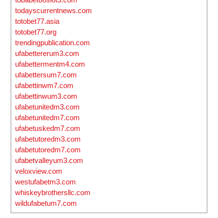
todayscurrentnews.com
totobet77.asia
totobet77.org
trendingpublication.com
ufabettererum3.com
ufabettermentm4.com
ufabettersum7.com
ufabettinwm7.com
ufabettinwum3.com
ufabetunitedm3.com
ufabetunitedm7.com
ufabetuskedm7.com
ufabetutoredm3.com
ufabetutoredm7.com
ufabetvalleyum3.com
veloxview.com
westufabetm3.com
whiskeybrothersllc.com
wildufabetum7.com