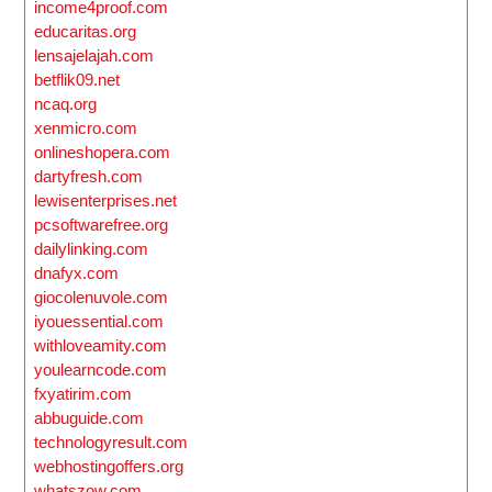
income4proof.com
educaritas.org
lensajelajah.com
betflik09.net
ncaq.org
xenmicro.com
onlineshopera.com
dartyfresh.com
lewisenterprises.net
pcsoftwarefree.org
dailylinking.com
dnafyx.com
giocolenuvole.com
iyouessential.com
withloveamity.com
youlearncode.com
fxyatirim.com
abbuguide.com
technologyresult.com
webhostingoffers.org
whatszow.com