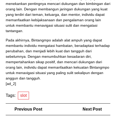
menekankan pentingnya mencari dukungan dan bimbingan dari
orang lain. Dengan membangun jaringan dukungan yang kuat
yang terdiri dari teman, keluarga, dan mentor, individu dapat
memanfaatkan kebijaksanaan dan pengalaman orang lain
untuk membantu menavigasi situasi sulit dan mengatasi
tantangan.
Pada akhirnya, Bintangmpo adalah alat ampuh yang dapat
membantu individu mengatasi hambatan, beradaptasi terhadap
perubahan, dan menjadi lebih kuat dan tangguh dari
sebelumnya. Dengan menumbuhkan kesadaran diri,
mempertahankan sikap positif, dan mencari dukungan dari
orang lain, individu dapat memanfaatkan kekuatan Bintangmpo
untuk menavigasi situasi yang paling sulit sekalipun dengan
anggun dan tangguh.
[ad_2]
Tags:
slot
Post
Previous
Next
Previous Post
Next Post
navigation
Post
Post