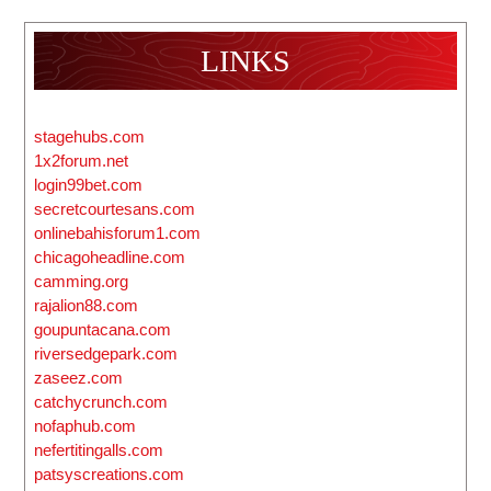
LINKS
stagehubs.com
1x2forum.net
login99bet.com
secretcourtesans.com
onlinebahisforum1.com
chicagoheadline.com
camming.org
rajalion88.com
goupuntacana.com
riversedgepark.com
zaseez.com
catchycrunch.com
nofaphub.com
nefertitingalls.com
patsyscreations.com