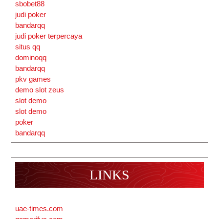
sbobet88
judi poker
bandarqq
judi poker terpercaya
situs qq
dominoqq
bandarqq
pkv games
demo slot zeus
slot demo
slot demo
poker
bandarqq
LINKS
uae-times.com