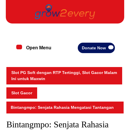
Skip
to
content
Skip
to
content
Donate
Open Menu
Donate Now
Open
Now
Menu
Slot PG Soft dengan RTP Tertinggi, Slot Gacor Malam
Ini untuk Maxwin
Slot Gacor
Bintangmpo: Senjata Rahasia Mengatasi Tantangan
Bintangmpo: Senjata Rahasia