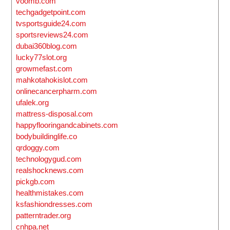
voomb.com
techgadgetpoint.com
tvsportsguide24.com
sportsreviews24.com
dubai360blog.com
lucky77slot.org
growmefast.com
mahkotahokislot.com
onlinecancerpharm.com
ufalek.org
mattress-disposal.com
happyflooringandcabinets.com
bodybuildinglife.co
qrdoggy.com
technologygud.com
realshocknews.com
pickgb.com
healthmistakes.com
ksfashiondresses.com
patterntrader.org
cnhpa.net