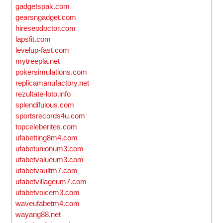
gadgetspak.com
gearsngadget.com
hireseodoctor.com
lapsfit.com
levelup-fast.com
mytreepla.net
pokersimulations.com
replicamanufactory.net
rezultate-loto.info
splendifulous.com
sportsrecords4u.com
topceleberites.com
ufabetting8m4.com
ufabetunionum3.com
ufabetvalueum3.com
ufabetvaultm7.com
ufabetvillageum7.com
ufabetvoicem3.com
waveufabetm4.com
wayang88.net