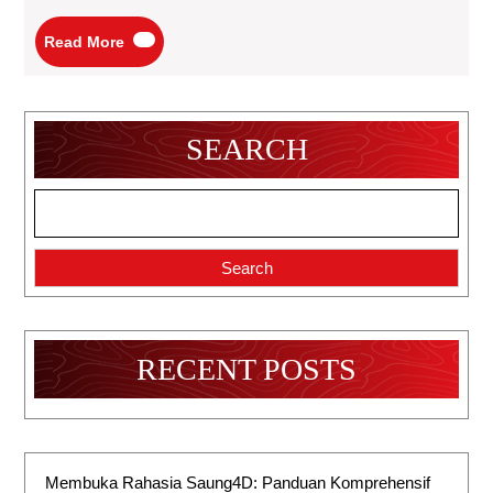
Read
Read More
More
SEARCH
Search
RECENT POSTS
Membuka Rahasia Saung4D: Panduan Komprehensif