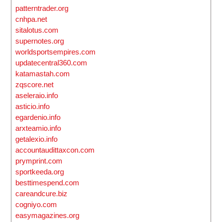
patterntrader.org
cnhpa.net
sitalotus.com
supernotes.org
worldsportsempires.com
updatecentral360.com
katamastah.com
zqscore.net
aseleraio.info
asticio.info
egardenio.info
arxteamio.info
getalexio.info
accountaudittaxcon.com
prymprint.com
sportkeeda.org
besttimespend.com
careandcure.biz
cogniyo.com
easymagazines.org