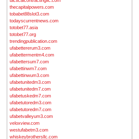
tacticalcontractingllc.com
thecapitalpowers.com
tobabet88slot3.com
todayscurrentnews.com
totobet77.asia
totobet77.org
trendingpublication.com
ufabettererum3.com
ufabettermentm4.com
ufabettersum7.com
ufabettinwm7.com
ufabettinwum3.com
ufabetunitedm3.com
ufabetunitedm7.com
ufabetuskedm7.com
ufabetutoredm3.com
ufabetutoredm7.com
ufabetvalleyum3.com
veloxview.com
westufabetm3.com
whiskeybrothersllc.com