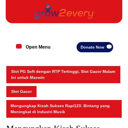
Skip
to
content
Skip
to
content
Donate
Open Menu
Donate Now
Open
Now
Menu
Slot PG Soft dengan RTP Tertinggi, Slot Gacor Malam
Ini untuk Maxwin
Slot Gacor
Mengungkap Kisah Sukses Rapi123: Bintang yang
Meningkat di Industri Musik