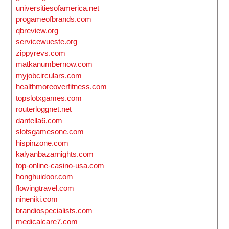
universitiesofamerica.net
progameofbrands.com
qbreview.org
servicewueste.org
zippyrevs.com
matkanumbernow.com
myjobcirculars.com
healthmoreoverfitness.com
topslotxgames.com
routerloggnet.net
dantella6.com
slotsgamesone.com
hispinzone.com
kalyanbazarnights.com
top-online-casino-usa.com
honghuidoor.com
flowingtravel.com
nineniki.com
brandiospecialists.com
medicalcare7.com