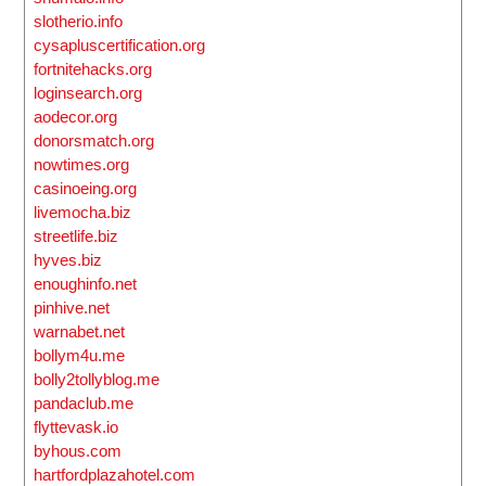
slotherio.info
cysapluscertification.org
fortnitehacks.org
loginsearch.org
aodecor.org
donorsmatch.org
nowtimes.org
casinoeing.org
livemocha.biz
streetlife.biz
hyves.biz
enoughinfo.net
pinhive.net
warnabet.net
bollym4u.me
bolly2tollyblog.me
pandaclub.me
flyttevask.io
byhous.com
hartfordplazahotel.com