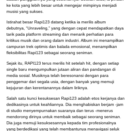
ke kota yang lebih besar untuk mengejar mimpinya menjadi
musisi yang sukses.
Istirahat besar Rapi123 datang ketika ia merilis album
debutnya, “Unraveling,” yang dengan cepat mendapatkan daya
tarik pada platform streaming dan menarik perhatian para
kritikus musik dan orang dalam industri. Album ini menampilkan
campuran trek optimis dan balada emosional, menampilkan
fleksibilitas Rapi123 sebagai seorang seniman.
Sejak itu, RAPI123 terus merilis hit setelah hit, dengan setiap
single baru mengumpulkan jutaan aliran dan pandangan di
media sosial. Musiknya telah beresonansi dengan para
penggemar dari segala usia, dengan banyak yang memuji
kejujuran dan kerentanannya dalam liriknya.
Salah satu kunci kesuksesan Rapi123 adalah etos kerjanya dan
dedikasinya untuk keahliannya. Dia menghabiskan berjam -jam
di studio menyempurnakan suaranya dan terus -menerus
mendorong dirinya untuk membaik sebagai seorang seniman.
Dia juga memuji kesuksesannya kepada tim profesionalnya
yang berdedikasi yang telah membantunya menavigasi seluk