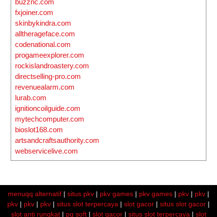
buzznc.com
fxjoiner.com
skinbykindra.com
alltherageface.com
codenational.com
progameexplorer.com
rockislandroastery.com
directselling-pro.com
revenuealarm.com
lurab.com
ignitioncoilguide.com
mytechcomputer.com
bioslot168.com
artsandcraftsauthority.com
webservicelive.com
menuqq alternatif
|
situs pkv
|
pkv games
|
pkv games
|
pkv
|
pkv
|
pkv
|
pkv
|
pkv
|
situs slot terpercaya
|
slot gacor
|
situs slot gacor
|
slot anti rungkat
|
pg soft
|
slot gacor
|
situs slot terpercaya
|
slot