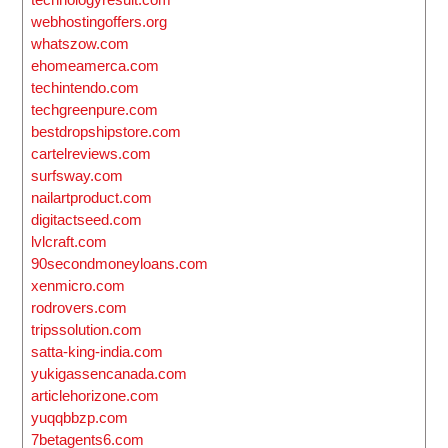
webhostingoffers.org
whatszow.com
ehomeamerca.com
techintendo.com
techgreenpure.com
bestdropshipstore.com
cartelreviews.com
surfsway.com
nailartproduct.com
digitactseed.com
lvlcraft.com
90secondmoneyloans.com
xenmicro.com
rodrovers.com
tripssolution.com
satta-king-india.com
yukigassencanada.com
articlehorizone.com
yuqqbbzp.com
7betagents6.com