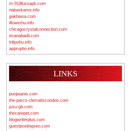
m-918kissapk.com
nabavkame.info
gakbiasa.com
iflowerhu.info
chicagocrystalconnection.com
imanabadii.com
trilipohu.info
appruptio.info
LINKS
punjwanis.com
the-parcs-clematiscondos.com
jusu-gb.com
thecarepet.com
blogwriterplus.com
guestpostingseo.com