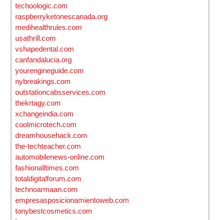
techoologic.com
raspberryketonescanada.org
medihealthrules.com
usathrill.com
vshapedental.com
canfandalucia.org
yourengineguide.com
nybreakings.com
outstationcabsservices.com
thekrtagy.com
xchangeindia.com
coolmicrotech.com
dreamhousehack.com
the-techteacher.com
automobilenews-online.com
fashionalltimes.com
totaldigitalforum.com
technoarmaan.com
empresasposicionamientoweb.com
tonybestcosmetics.com