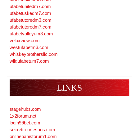
ufabetunitedm7.com
ufabetuskedm7.com
ufabetutoredm3.com
ufabetutoredm7.com
ufabetvalleyum3.com
veloxview.com
westufabetm3.com
whiskeybrothersllc.com
wildufabetum7.com
LINKS
stagehubs.com
1x2forum.net
login99bet.com
secretcourtesans.com
onlinebahisforum1.com