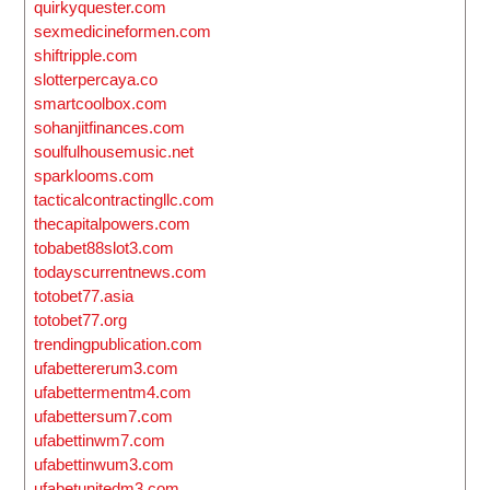
quirkyquester.com
sexmedicineformen.com
shiftripple.com
slotterpercaya.co
smartcoolbox.com
sohanjitfinances.com
soulfulhousemusic.net
sparklooms.com
tacticalcontractingllc.com
thecapitalpowers.com
tobabet88slot3.com
todayscurrentnews.com
totobet77.asia
totobet77.org
trendingpublication.com
ufabettererum3.com
ufabettermentm4.com
ufabettersum7.com
ufabettinwm7.com
ufabettinwum3.com
ufabetunitedm3.com