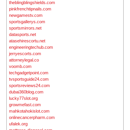
theblingblingshields.com
pinkfrenchtipnails.com
newgamestv.com
sportsgallerys.com
sportsmirrors.net
datasports.net
atasehirescortu.net
engineeringtechub.com
jerryescorts.com
attorneylegal.co
voomb.com
techgadgetpoint.com
tvsportsguide24.com
sportsreviews24.com
dubai360blog.com
lucky77slot.org
growmefast.com
mahkotahokislot.com
onlinecancerpharm.com
ufalek.org