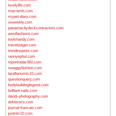
luvelylife.com
macramb.com
mypet-diary.com
oxweekly.com
panamacitydeckcontractors.com
westfashions.com
toolshandy.com
travelstager.com
trendinspires.com
rannyephul.com
reportradar360.com
swaggyfashion.com
taraftariumtv10.com
questionquery.com
bodybuildinglegend.com
brilliant-nails.com
dandr-photography.com
dokteroce.com
journal-francais.com
justintv10.com