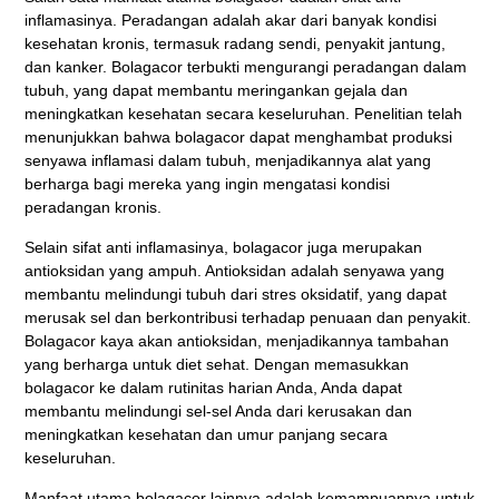
inflamasinya. Peradangan adalah akar dari banyak kondisi
kesehatan kronis, termasuk radang sendi, penyakit jantung,
dan kanker. Bolagacor terbukti mengurangi peradangan dalam
tubuh, yang dapat membantu meringankan gejala dan
meningkatkan kesehatan secara keseluruhan. Penelitian telah
menunjukkan bahwa bolagacor dapat menghambat produksi
senyawa inflamasi dalam tubuh, menjadikannya alat yang
berharga bagi mereka yang ingin mengatasi kondisi
peradangan kronis.
Selain sifat anti inflamasinya, bolagacor juga merupakan
antioksidan yang ampuh. Antioksidan adalah senyawa yang
membantu melindungi tubuh dari stres oksidatif, yang dapat
merusak sel dan berkontribusi terhadap penuaan dan penyakit.
Bolagacor kaya akan antioksidan, menjadikannya tambahan
yang berharga untuk diet sehat. Dengan memasukkan
bolagacor ke dalam rutinitas harian Anda, Anda dapat
membantu melindungi sel-sel Anda dari kerusakan dan
meningkatkan kesehatan dan umur panjang secara
keseluruhan.
Manfaat utama bolagacor lainnya adalah kemampuannya untuk