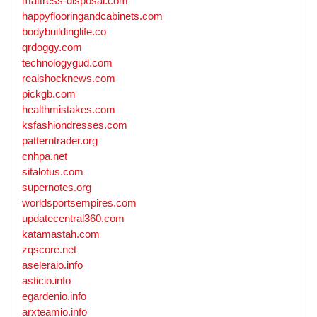
mattress-disposal.com
happyflooringandcabinets.com
bodybuildinglife.co
qrdoggy.com
technologygud.com
realshocknews.com
pickgb.com
healthmistakes.com
ksfashiondresses.com
patterntrader.org
cnhpa.net
sitalotus.com
supernotes.org
worldsportsempires.com
updatecentral360.com
katamastah.com
zqscore.net
aseleraio.info
asticio.info
egardenio.info
arxteamio.info