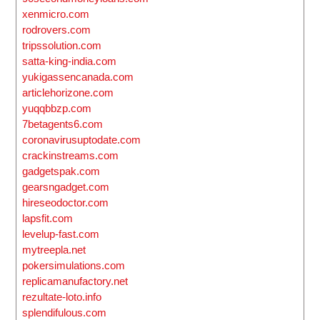
xenmicro.com
rodrovers.com
tripssolution.com
satta-king-india.com
yukigassencanada.com
articlehorizone.com
yuqqbbzp.com
7betagents6.com
coronavirusuptodate.com
crackinstreams.com
gadgetspak.com
gearsngadget.com
hireseodoctor.com
lapsfit.com
levelup-fast.com
mytreepla.net
pokersimulations.com
replicamanufactory.net
rezultate-loto.info
splendifulous.com