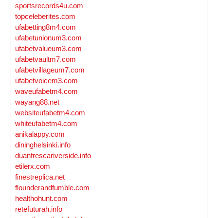
sportsrecords4u.com
topceleberites.com
ufabetting8m4.com
ufabetunionum3.com
ufabetvalueum3.com
ufabetvaultm7.com
ufabetvillageum7.com
ufabetvoicem3.com
waveufabetm4.com
wayang88.net
websiteufabetm4.com
whiteufabetm4.com
anikalappy.com
dininghelsinki.info
duanfrescariverside.info
etilerx.com
finestreplica.net
flounderandfumble.com
healthohunt.com
retefuturah.info