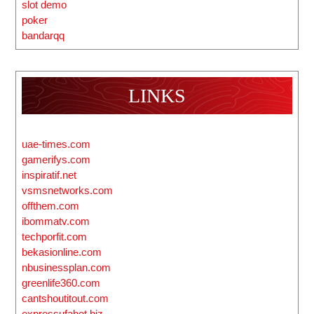
slot demo
poker
bandarqq
LINKS
uae-times.com
gamerifys.com
inspiratif.net
vsmsnetworks.com
offthem.com
ibommatv.com
techporfit.com
bekasionline.com
nbusinessplan.com
greenlife360.com
cantshoutitout.com
expressufabet.biz