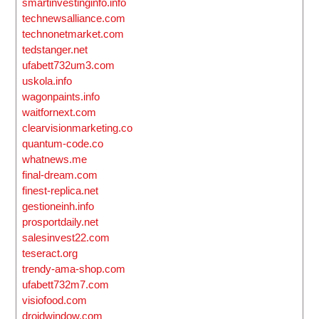
smartinvestinginfo.info
technewsalliance.com
technonetmarket.com
tedstanger.net
ufabett732um3.com
uskola.info
wagonpaints.info
waitfornext.com
clearvisionmarketing.co
quantum-code.co
whatnews.me
final-dream.com
finest-replica.net
gestioneinh.info
prosportdaily.net
salesinvest22.com
teseract.org
trendy-ama-shop.com
ufabett732m7.com
visiofood.com
droidwindow.com