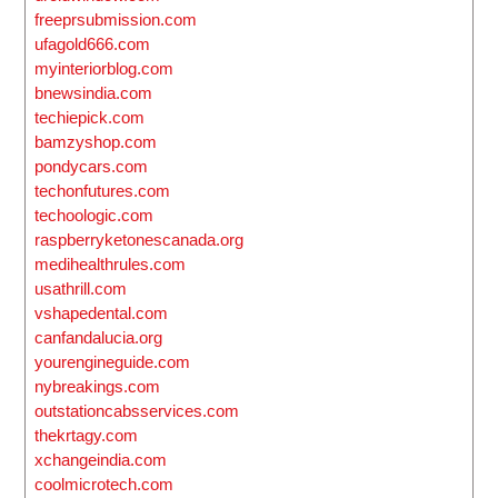
freeprsubmission.com
ufagold666.com
myinteriorblog.com
bnewsindia.com
techiepick.com
bamzyshop.com
pondycars.com
techonfutures.com
techoologic.com
raspberryketonescanada.org
medihealthrules.com
usathrill.com
vshapedental.com
canfandalucia.org
yourengineguide.com
nybreakings.com
outstationcabsservices.com
thekrtagy.com
xchangeindia.com
coolmicrotech.com