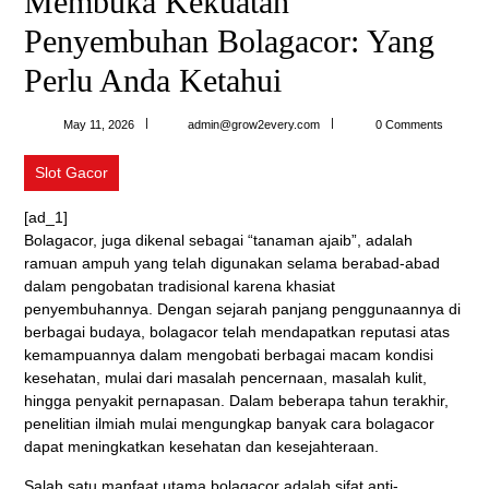
Membuka Kekuatan
Penyembuhan Bolagacor: Yang
Perlu Anda Ketahui
admin@grow2every.com
May 11, 2026
admin@grow2every.com
0 Comments
Slot Gacor
[ad_1]
Bolagacor, juga dikenal sebagai “tanaman ajaib”, adalah
ramuan ampuh yang telah digunakan selama berabad-abad
dalam pengobatan tradisional karena khasiat
penyembuhannya. Dengan sejarah panjang penggunaannya di
berbagai budaya, bolagacor telah mendapatkan reputasi atas
kemampuannya dalam mengobati berbagai macam kondisi
kesehatan, mulai dari masalah pencernaan, masalah kulit,
hingga penyakit pernapasan. Dalam beberapa tahun terakhir,
penelitian ilmiah mulai mengungkap banyak cara bolagacor
dapat meningkatkan kesehatan dan kesejahteraan.
Salah satu manfaat utama bolagacor adalah sifat anti-