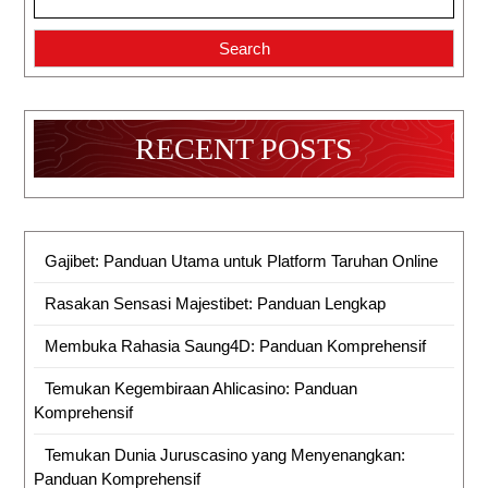
Search
RECENT POSTS
Gajibet: Panduan Utama untuk Platform Taruhan Online
Rasakan Sensasi Majestibet: Panduan Lengkap
Membuka Rahasia Saung4D: Panduan Komprehensif
Temukan Kegembiraan Ahlicasino: Panduan
Komprehensif
Temukan Dunia Juruscasino yang Menyenangkan:
Panduan Komprehensif