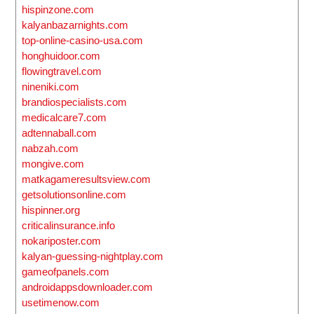
hispinzone.com
kalyanbazarnights.com
top-online-casino-usa.com
honghuidoor.com
flowingtravel.com
nineniki.com
brandiospecialists.com
medicalcare7.com
adtennaball.com
nabzah.com
mongive.com
matkagameresultsview.com
getsolutionsonline.com
hispinner.org
criticalinsurance.info
nokariposter.com
kalyan-guessing-nightplay.com
gameofpanels.com
androidappsdownloader.com
usetimenow.com