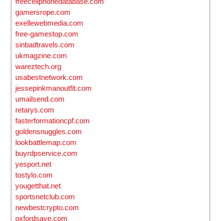
freecellphonedatabase.com
gamersrope.com
exellewebmedia.com
free-gamestop.com
sinbadtravels.com
ukmagzine.com
wareztech.org
usabestnetwork.com
jessepinkmanoutfit.com
umailsend.com
retarys.com
fasterformationcpf.com
goldensnuggles.com
lookbattlemap.com
buyrdpservice.com
yesport.net
tostylo.com
yougetthat.net
sportsnetclub.com
newbestcrypto.com
oxfordsave.com