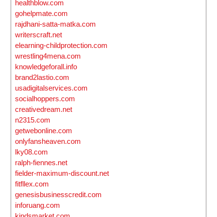
healthblow.com
gohelpmate.com
rajdhani-satta-matka.com
writerscraft.net
elearning-childprotection.com
wrestling4mena.com
knowledgeforall.info
brand2lastio.com
usadigitalservices.com
socialhoppers.com
creativedream.net
n2315.com
getwebonline.com
onlyfansheaven.com
lky08.com
ralph-fiennes.net
fielder-maximum-discount.net
fitfllex.com
genesisbusinesscredit.com
inforuang.com
kindsmarket.com