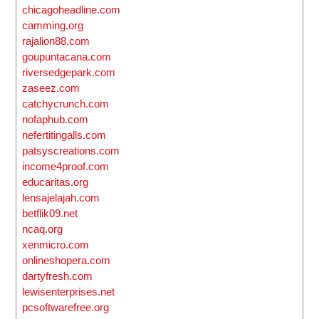
chicagoheadline.com
camming.org
rajalion88.com
goupuntacana.com
riversedgepark.com
zaseez.com
catchycrunch.com
nofaphub.com
nefertitingalls.com
patsyscreations.com
income4proof.com
educaritas.org
lensajelajah.com
betflik09.net
ncaq.org
xenmicro.com
onlineshopera.com
dartyfresh.com
lewisenterprises.net
pcsoftwarefree.org