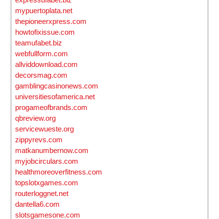
mypuertoplata.net
thepioneerxpress.com
howtofixissue.com
teamufabet.biz
webfullform.com
allviddownload.com
decorsmag.com
gamblingcasinonews.com
universitiesofamerica.net
progameofbrands.com
qbreview.org
servicewueste.org
zippyrevs.com
matkanumbernow.com
myjobcirculars.com
healthmoreoverfitness.com
topslotxgames.com
routerloggnet.net
dantella6.com
slotsgamesone.com