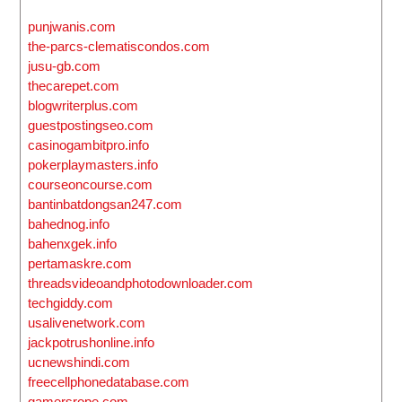
punjwanis.com
the-parcs-clematiscondos.com
jusu-gb.com
thecarepet.com
blogwriterplus.com
guestpostingseo.com
casinogambitpro.info
pokerplaymasters.info
courseoncourse.com
bantinbatdongsan247.com
bahednog.info
bahenxgek.info
pertamaskre.com
threadsvideoandphotodownloader.com
techgiddy.com
usalivenetwork.com
jackpotrushonline.info
ucnewshindi.com
freecellphonedatabase.com
gamersrope.com