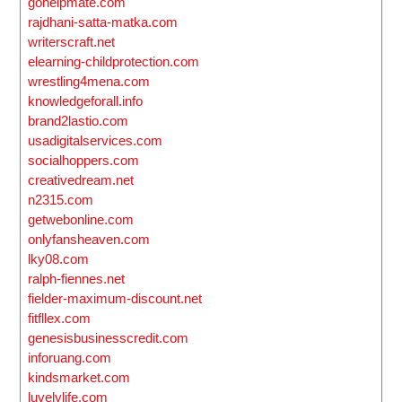
gohelpmate.com
rajdhani-satta-matka.com
writerscraft.net
elearning-childprotection.com
wrestling4mena.com
knowledgeforall.info
brand2lastio.com
usadigitalservices.com
socialhoppers.com
creativedream.net
n2315.com
getwebonline.com
onlyfansheaven.com
lky08.com
ralph-fiennes.net
fielder-maximum-discount.net
fitfllex.com
genesisbusinesscredit.com
inforuang.com
kindsmarket.com
luvelylife.com