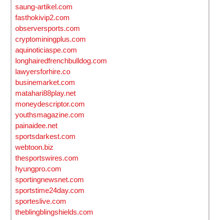
saung-artikel.com
fasthokivip2.com
observersports.com
cryptominingplus.com
aquinoticiaspe.com
longhairedfrenchbulldog.com
lawyersforhire.co
businemarket.com
matahari88play.net
moneydescriptor.com
youthsmagazine.com
painaidee.net
sportsdarkest.com
webtoon.biz
thesportswires.com
hyungpro.com
sportingnewsnet.com
sportstime24day.com
sporteslive.com
theblingblingshields.com