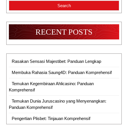
Search
RECENT POSTS
Rasakan Sensasi Majestibet: Panduan Lengkap
Membuka Rahasia Saung4D: Panduan Komprehensif
Temukan Kegembiraan Ahlicasino: Panduan
Komprehensif
Temukan Dunia Juruscasino yang Menyenangkan:
Panduan Komprehensif
Pengertian Plisbet: Tinjauan Komprehensif