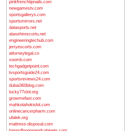
pinkfrenchtipnails.com
newgamestv.com
sportsgallerys.com
sportsmirrors.net
datasports.net
atasehirescortu.net
engineeringtechub.com
jerryescorts.com
attorneylegal.co
voomb.com
techgadgetpoint.com
tvsportsguide24.com
sportsreviews24.com
dubai360blog.com
lucky77slot.org
growmefast.com
mahkotahokislot.com
onlinecancerpharm.com
ufalek.org
mattress-disposal.com
happyflooringandcabinets.com