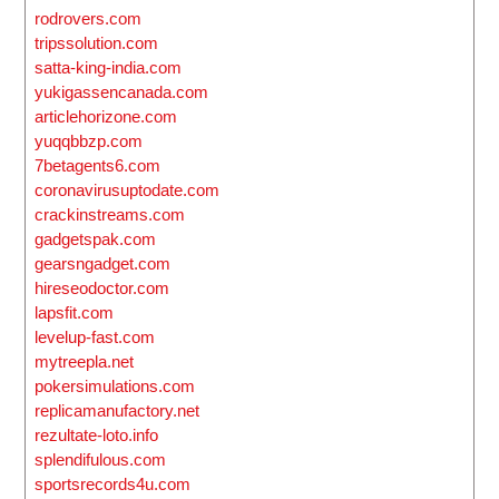
rodrovers.com
tripssolution.com
satta-king-india.com
yukigassencanada.com
articlehorizone.com
yuqqbbzp.com
7betagents6.com
coronavirusuptodate.com
crackinstreams.com
gadgetspak.com
gearsngadget.com
hireseodoctor.com
lapsfit.com
levelup-fast.com
mytreepla.net
pokersimulations.com
replicamanufactory.net
rezultate-loto.info
splendifulous.com
sportsrecords4u.com