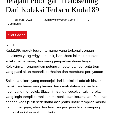
Jelajahi Potongan Trendsetting
Dari Koleksi Terbaru Kuda189
admin@grow2every.com
June 23, 2026
admin@grow2every.com
0
Comments
Slot Gacor
[ad_1]
Kuda189, merek fesyen ternama yang terkenal dengan
desainnya yang edgy dan unik, baru-baru ini meluncurkan
koleksi terbarunya, dan menggemparkan dunia fesyen.
Koleksinya menampilkan potongan-potongan penentu tren
yang pasti akan menarik perhatian dan membuat pernyataan.
Salah satu item yang menonjol dari koleksi ini adalah blazer
berukuran besar yang berani dan cerah dalam warna hijau
neon yang mencolok. Blazer ini sangat cocok untuk mereka
yang ingin tampil berani dan menonjol dari keramaian. Padukan
dengan kaos putih sederhana dan jeans untuk tampilan kasual
namun bergaya, atau dandani dengan gaun hitam ramping
untuk jalan-jalan malam di kota.