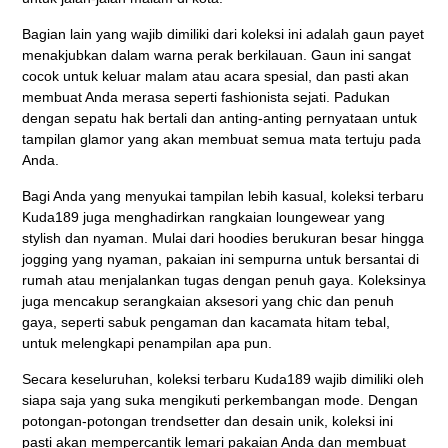
Bagian lain yang wajib dimiliki dari koleksi ini adalah gaun payet
menakjubkan dalam warna perak berkilauan. Gaun ini sangat
cocok untuk keluar malam atau acara spesial, dan pasti akan
membuat Anda merasa seperti fashionista sejati. Padukan
dengan sepatu hak bertali dan anting-anting pernyataan untuk
tampilan glamor yang akan membuat semua mata tertuju pada
Anda.
Bagi Anda yang menyukai tampilan lebih kasual, koleksi terbaru
Kuda189 juga menghadirkan rangkaian loungewear yang
stylish dan nyaman. Mulai dari hoodies berukuran besar hingga
jogging yang nyaman, pakaian ini sempurna untuk bersantai di
rumah atau menjalankan tugas dengan penuh gaya. Koleksinya
juga mencakup serangkaian aksesori yang chic dan penuh
gaya, seperti sabuk pengaman dan kacamata hitam tebal,
untuk melengkapi penampilan apa pun.
Secara keseluruhan, koleksi terbaru Kuda189 wajib dimiliki oleh
siapa saja yang suka mengikuti perkembangan mode. Dengan
potongan-potongan trendsetter dan desain unik, koleksi ini
pasti akan mempercantik lemari pakaian Anda dan membuat