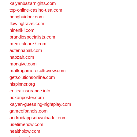
kalyanbazarnights.com
top-online-casino-usa.com
honghuidoor.com
flowingtravel.com
nineniki.com
brandiospecialists.com
medicalcare7.com
adtennaball.com
nabzah.com
mongive.com
matkagameresultsview.com
getsolutionsonline.com
hispinner.org
criticalinsurance.info
nokariposter.com
kalyan-guessing-nightplay.com
gameofpanels.com
androidappsdownloader.com
usetimenow.com
healthblow.com