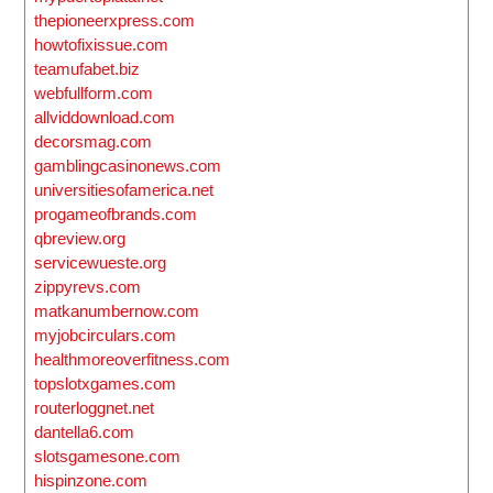
thepioneerxpress.com
howtofixissue.com
teamufabet.biz
webfullform.com
allviddownload.com
decorsmag.com
gamblingcasinonews.com
universitiesofamerica.net
progameofbrands.com
qbreview.org
servicewueste.org
zippyrevs.com
matkanumbernow.com
myjobcirculars.com
healthmoreoverfitness.com
topslotxgames.com
routerloggnet.net
dantella6.com
slotsgamesone.com
hispinzone.com