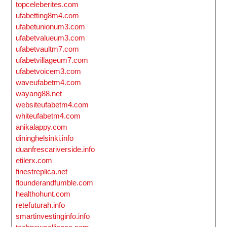
topceleberites.com
ufabetting8m4.com
ufabetunionum3.com
ufabetvalueum3.com
ufabetvaultm7.com
ufabetvillageum7.com
ufabetvoicem3.com
waveufabetm4.com
wayang88.net
websiteufabetm4.com
whiteufabetm4.com
anikalappy.com
dininghelsinki.info
duanfrescariverside.info
etilerx.com
finestreplica.net
flounderandfumble.com
healthohunt.com
retefuturah.info
smartinvestinginfo.info