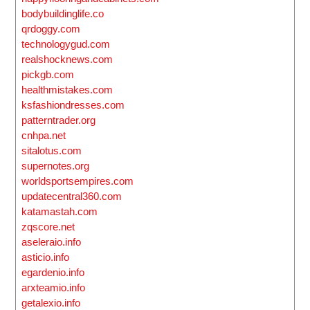
bodybuildinglife.co
qrdoggy.com
technologygud.com
realshocknews.com
pickgb.com
healthmistakes.com
ksfashiondresses.com
patterntrader.org
cnhpa.net
sitalotus.com
supernotes.org
worldsportsempires.com
updatecentral360.com
katamastah.com
zqscore.net
aseleraio.info
asticio.info
egardenio.info
arxteamio.info
getalexio.info