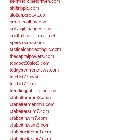
sexmedicineformen.com
shiftripple.com
slotterpercaya.co
smartcoolbox.com
sohanjitfinances.com
soulfulhousemusic.net
sparklooms.com
tacticalcontractingllc.com
thecapitalpowers.com
tobabet88slot3.com
todayscurrentnews.com
totobet77.asia
totobet77.org
trendingpublication.com
ufabettererum3.com
ufabettermentm4.com
ufabettersum7.com
ufabettinwm7.com
ufabettinwum3.com
ufabetunitedm3.com
ufabetunitedm7.com