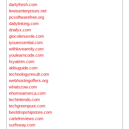
dartyfresh.com
lewisenterprises.net
pcsoftwarefree.org
dailylinking.com
dnafyx.com
giocolenuvole.com
iyouessential.com
withloveamity.com
youlearncode.com
fxyatirim.com
abbuguide.com
technologyresult.com
webhostingoffers.org
whatszow.com
ehomeamerca.com
techintendo.com
techgreenpure.com
bestdropshipstore.com
cartelreviews.com
surfsway.com