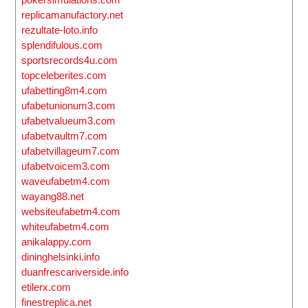
replicamanufactory.net
rezultate-loto.info
splendifulous.com
sportsrecords4u.com
topceleberites.com
ufabetting8m4.com
ufabetunionum3.com
ufabetvalueum3.com
ufabetvaultm7.com
ufabetvillageum7.com
ufabetvoicem3.com
waveufabetm4.com
wayang88.net
websiteufabetm4.com
whiteufabetm4.com
anikalappy.com
dininghelsinki.info
duanfrescariverside.info
etilerx.com
finestreplica.net