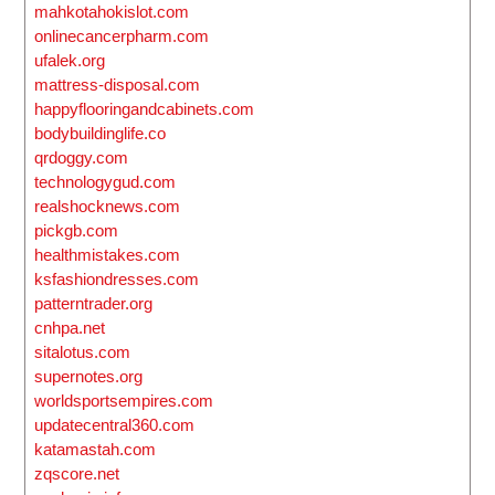
mahkotahokislot.com
onlinecancerpharm.com
ufalek.org
mattress-disposal.com
happyflooringandcabinets.com
bodybuildinglife.co
qrdoggy.com
technologygud.com
realshocknews.com
pickgb.com
healthmistakes.com
ksfashiondresses.com
patterntrader.org
cnhpa.net
sitalotus.com
supernotes.org
worldsportsempires.com
updatecentral360.com
katamastah.com
zqscore.net