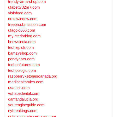
trendy-ama-shop.com
ufabett732m7.com
visiofood.com
droidwindow.com
freeprsubmission.com
ufagold666.com
myinteriorblog.com
bnewsindia.com
techiepick.com
bamzyshop.com
pondycars.com
techonfutures.com
techoologic.com
raspberryketonescanada.org
medihealthrules.com
usathrill.com
vshapedental.com
canfandalucia.org
yourengineguide.com
nybreakings.com
outstationcabsservices.com