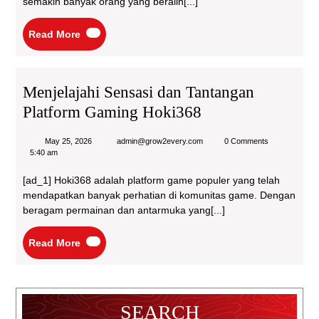
semakin banyak orang yang beralih[...]
MPO88asia
Read
Read More
More
Menjelajahi Sensasi dan Tantangan
Platform Gaming Hoki368
May
Menjelajahi
May 25, 2026
admin@grow2every.com
0 Comments
25,
Sensasi
5:40 am
2026
dan
Tantangan
[ad_1] Hoki368 adalah platform game populer yang telah
Platform
mendapatkan banyak perhatian di komunitas game. Dengan
Gaming
Hoki368
beragam permainan dan antarmuka yang[...]
Read
Read More
More
SEARCH