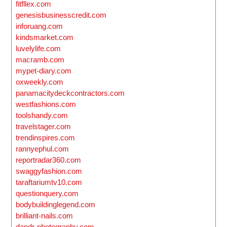
fitfllex.com
genesisbusinesscredit.com
inforuang.com
kindsmarket.com
luvelylife.com
macramb.com
mypet-diary.com
oxweekly.com
panamacitydeckcontractors.com
westfashions.com
toolshandy.com
travelstager.com
trendinspires.com
rannyephul.com
reportradar360.com
swaggyfashion.com
taraftariumtv10.com
questionquery.com
bodybuildinglegend.com
brilliant-nails.com
dandr-photography.com