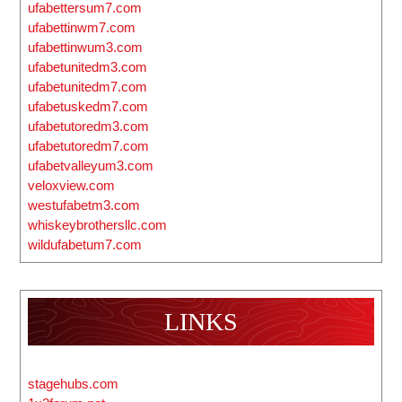
ufabettersum7.com
ufabettinwm7.com
ufabettinwum3.com
ufabetunitedm3.com
ufabetunitedm7.com
ufabetuskedm7.com
ufabetutoredm3.com
ufabetutoredm7.com
ufabetvalleyum3.com
veloxview.com
westufabetm3.com
whiskeybrothersllc.com
wildufabetum7.com
LINKS
stagehubs.com