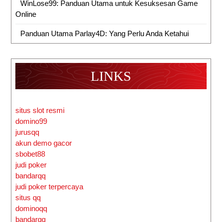
WinLose99: Panduan Utama untuk Kesuksesan Game
Online
Panduan Utama Parlay4D: Yang Perlu Anda Ketahui
LINKS
situs slot resmi
domino99
jurusqq
akun demo gacor
sbobet88
judi poker
bandarqq
judi poker terpercaya
situs qq
dominoqq
bandarqq