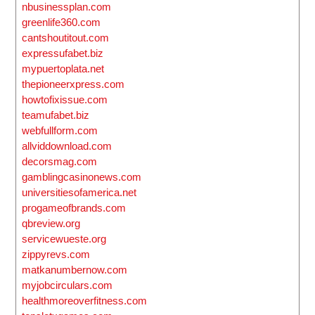
nbusinessplan.com
greenlife360.com
cantshoutitout.com
expressufabet.biz
mypuertoplata.net
thepioneerxpress.com
howtofixissue.com
teamufabet.biz
webfullform.com
allviddownload.com
decorsmag.com
gamblingcasinonews.com
universitiesofamerica.net
progameofbrands.com
qbreview.org
servicewueste.org
zippyrevs.com
matkanumbernow.com
myjobcirculars.com
healthmoreoverfitness.com