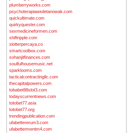
plumberryworks.com
psychoterapiawioletanowak.com
quickultimate.com
quirkyquester.com
sexmedicineformen.com
shiftripple.com
slotterpercaya.co
smartcoolbox.com
sohanjitfinances.com
soulfulhousemusic.net
sparklooms.com
tacticalcontractingllc.com
thecapitalpowers.com
tobabet88slot3.com
todayscurrentnews.com
totobet77.asia
totobet77.org
trendingpublication.com
ufabettererum3.com
ufabettermentm4.com