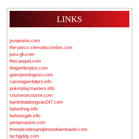
LINKS
punjwanis.com
the-parcs-clematiscondos.com
jusu-gb.com
thecarepet.com
blogwriterplus.com
guestpostingseo.com
casinogambitpro.info
pokerplaymasters.info
courseoncourse.com
bantinbatdongsan247.com
bahednog.info
bahenxgek.info
pertamaskre.com
threadsvideoandphotodownloader.com
techgiddy.com