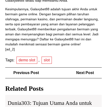
Galaxybet88 selalu siap membantu Anda.
Kesimpulannya, Galaxybet88 adalah tujuan akhir Anda untuk
bermain game online. Dengan beragam pilihan taruhan
olahraga, permainan kasino, dan permainan dealer langsung,
serta opsi pembayaran yang aman dan layanan pelanggan
terbaik, Galaxybet88 memberikan pengalaman bermain yang
aman dan menyenangkan bagi pemain dari semua level. Jadi
mengapa menunggu? Daftar ke Galaxybet88 hari ini dan
mulailah menikmati sensasi bermain game online!
[ad_2]
Tags:
demo slot
,
slot
Post
Previous
Next
Previous Post
Next Post
navigation
Post
Post
Related Posts
Dunia303: Tujuan Utama Anda untuk