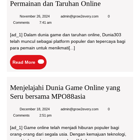
Permainan dan Taruhan Online
November
Dunia303:
November 26, 2024
admin@grow2every.com
0
26,
Tujuan
Comments
7:41 am
2024
Utama
Anda
[ad_1] Dalam dunia game dan taruhan online, Dunia303
untuk
Permainan
telah muncul sebagai platform populer dan tepercaya bagi
dan
para pemain untuk menikmati[...]
Taruhan
Online
Read
Read More
More
Menjelajahi Dunia Game Online yang
Seru bersama MPO88asia
December
Menjelajahi
December 18, 2024
admin@grow2every.com
0
18,
Dunia
Comments
2:51 pm
2024
Game
Online
[ad_1] Game online telah menjadi hiburan populer bagi
yang
Seru
orang-orang dari segala usia. Dengan kemajuan teknologi,
bersama