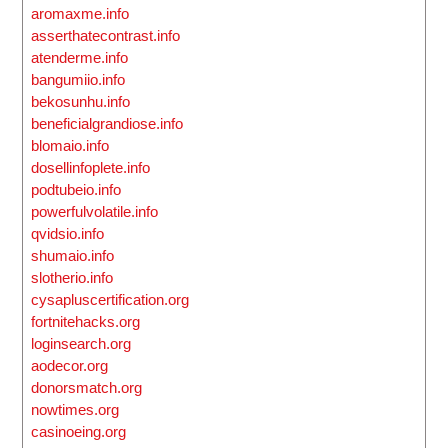
aromaxme.info
asserthatecontrast.info
atenderme.info
bangumiio.info
bekosunhu.info
beneficialgrandiose.info
blomaio.info
dosellinfoplete.info
podtubeio.info
powerfulvolatile.info
qvidsio.info
shumaio.info
slotherio.info
cysapluscertification.org
fortnitehacks.org
loginsearch.org
aodecor.org
donorsmatch.org
nowtimes.org
casinoeing.org