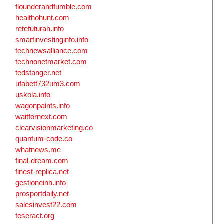
flounderandfumble.com
healthohunt.com
retefuturah.info
smartinvestinginfo.info
technewsalliance.com
technonetmarket.com
tedstanger.net
ufabett732um3.com
uskola.info
wagonpaints.info
waitfornext.com
clearvisionmarketing.co
quantum-code.co
whatnews.me
final-dream.com
finest-replica.net
gestioneinh.info
prosportdaily.net
salesinvest22.com
teseract.org