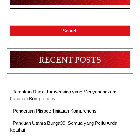
Search
RECENT POSTS
Temukan Dunia Juruscasino yang Menyenangkan:
Panduan Komprehensif
Pengertian Plisbet: Tinjauan Komprehensif
Panduan Utama Bunga99: Semua yang Perlu Anda
Ketahui