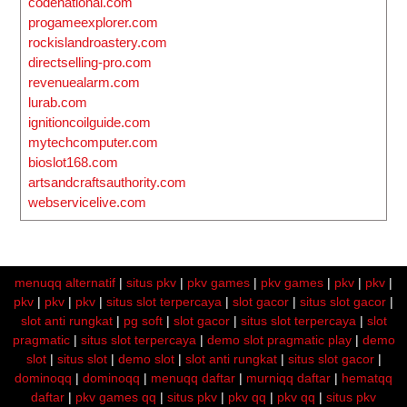
codenational.com
progameexplorer.com
rockislandroastery.com
directselling-pro.com
revenuealarm.com
lurab.com
ignitioncoilguide.com
mytechcomputer.com
bioslot168.com
artsandcraftsauthority.com
webservicelive.com
menuqq alternatif
|
situs pkv
|
pkv games
|
pkv games
|
pkv
|
pkv
|
pkv
|
pkv
|
pkv
|
situs slot terpercaya
|
slot gacor
|
situs slot gacor
|
slot anti rungkat
|
pg soft
|
slot gacor
|
situs slot terpercaya
|
slot
pragmatic
|
situs slot terpercaya
|
demo slot pragmatic play
|
demo
slot
|
situs slot
|
demo slot
|
slot anti rungkat
|
situs slot gacor
|
dominoqq
|
dominoqq
|
menuqq daftar
|
murniqq daftar
|
hematqq
daftar
|
pkv games qq
|
situs pkv
|
pkv qq
|
pkv qq
|
situs pkv