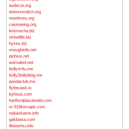
aodecor.org
donorsmatch.org
nowtimes.org
casinoeing.org
livemocha.biz
streetlife.biz
hyves.biz
enoughinfo.net
pinhive.net
warnabet.net
bollym4u.me
bolly2tollyblog.me
pandaclub.me
flyttevask.io
byhous.com
hartfordplazahotel.com
m-918kissapk.com
nabavkame.info
gakbiasa.com
iflowerhu.info