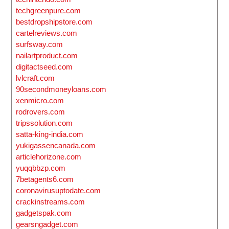
techgreenpure.com
bestdropshipstore.com
cartelreviews.com
surfsway.com
nailartproduct.com
digitactseed.com
lvlcraft.com
90secondmoneyloans.com
xenmicro.com
rodrovers.com
tripssolution.com
satta-king-india.com
yukigassencanada.com
articlehorizone.com
yuqqbbzp.com
7betagents6.com
coronavirusuptodate.com
crackinstreams.com
gadgetspak.com
gearsngadget.com