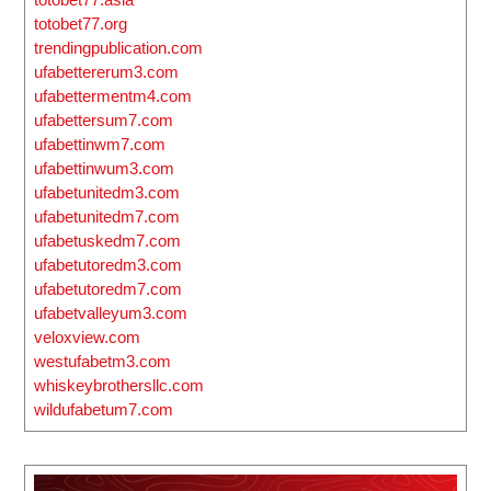
totobet77.org
trendingpublication.com
ufabettererum3.com
ufabettermentm4.com
ufabettersum7.com
ufabettinwm7.com
ufabettinwum3.com
ufabetunitedm3.com
ufabetunitedm7.com
ufabetuskedm7.com
ufabetutoredm3.com
ufabetutoredm7.com
ufabetvalleyum3.com
veloxview.com
westufabetm3.com
whiskeybrothersllc.com
wildufabetum7.com