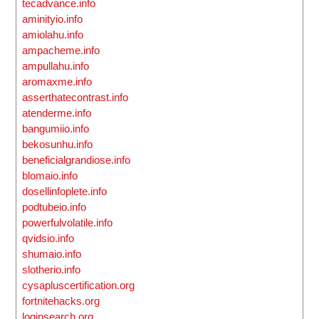
tecadvance.info
aminityio.info
amiolahu.info
ampacheme.info
ampullahu.info
aromaxme.info
asserthatecontrast.info
atenderme.info
bangumiio.info
bekosunhu.info
beneficialgrandiose.info
blomaio.info
dosellinfoplete.info
podtubeio.info
powerfulvolatile.info
qvidsio.info
shumaio.info
slotherio.info
cysapluscertification.org
fortnitehacks.org
loginsearch.org