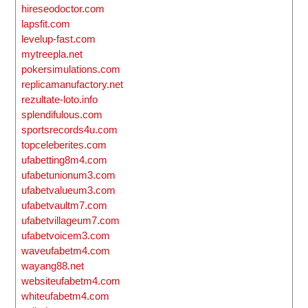
hireseodoctor.com
lapsfit.com
levelup-fast.com
mytreepla.net
pokersimulations.com
replicamanufactory.net
rezultate-loto.info
splendifulous.com
sportsrecords4u.com
topceleberites.com
ufabetting8m4.com
ufabetunionum3.com
ufabetvalueum3.com
ufabetvaultm7.com
ufabetvillageum7.com
ufabetvoicem3.com
waveufabetm4.com
wayang88.net
websiteufabetm4.com
whiteufabetm4.com