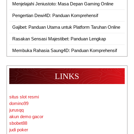
Menjelajahi Jeniustoto: Masa Depan Gaming Online
Pengertian Dewi4D: Panduan Komprehensif
Gajibet: Panduan Utama untuk Platform Taruhan Online
Rasakan Sensasi Majestibet: Panduan Lengkap
Membuka Rahasia Saung4D: Panduan Komprehensif
LINKS
situs slot resmi
domino99
jurusqq
akun demo gacor
sbobet88
judi poker