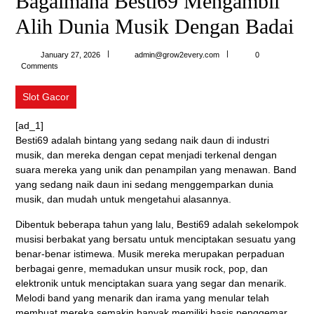
Bagaimana Besti69 Mengambil
Alih Dunia Musik Dengan Badai
admin@grow2every.com
January 27, 2026
admin@grow2every.com
0
Comments
Slot Gacor
[ad_1]
Besti69 adalah bintang yang sedang naik daun di industri
musik, dan mereka dengan cepat menjadi terkenal dengan
suara mereka yang unik dan penampilan yang menawan. Band
yang sedang naik daun ini sedang menggemparkan dunia
musik, dan mudah untuk mengetahui alasannya.
Dibentuk beberapa tahun yang lalu, Besti69 adalah sekelompok
musisi berbakat yang bersatu untuk menciptakan sesuatu yang
benar-benar istimewa. Musik mereka merupakan perpaduan
berbagai genre, memadukan unsur musik rock, pop, dan
elektronik untuk menciptakan suara yang segar dan menarik.
Melodi band yang menarik dan irama yang menular telah
membuat mereka semakin banyak memiliki basis penggemar,