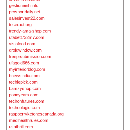
gestioneinh.info
prosportdaily.net
salesinvest22.com
teseract.org
trendy-ama-shop.com
ufabett732m7.com
visiofood.com
droidwindow.com
freeprsubmission.com
ufagold666.com
myinteriorblog.com
bnewsindia.com
techiepick.com
bamzyshop.com
pondycars.com
techonfutures.com
techoologic.com
raspberryketonescanada.org
medihealthrules.com
usathrill.com