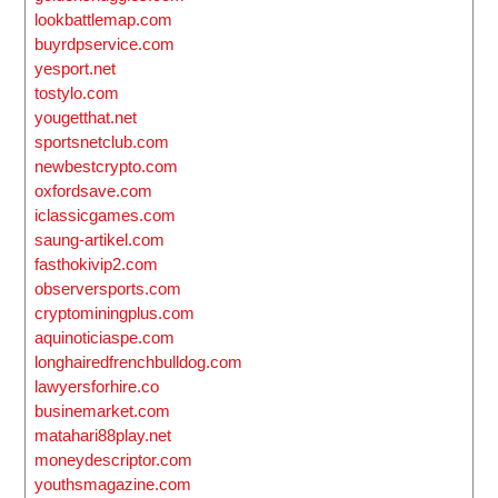
lookbattlemap.com
buyrdpservice.com
yesport.net
tostylo.com
yougetthat.net
sportsnetclub.com
newbestcrypto.com
oxfordsave.com
iclassicgames.com
saung-artikel.com
fasthokivip2.com
observersports.com
cryptominingplus.com
aquinoticiaspe.com
longhairedfrenchbulldog.com
lawyersforhire.co
businemarket.com
matahari88play.net
moneydescriptor.com
youthsmagazine.com