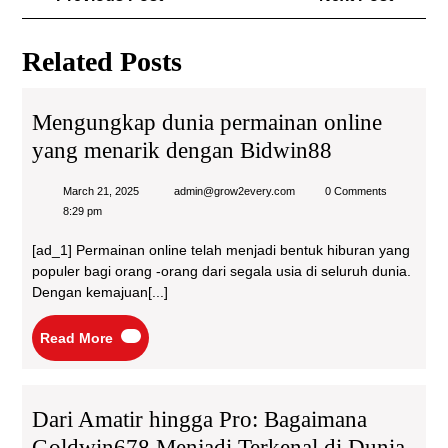
navigation
Post
Post
Related Posts
Mengungkap dunia permainan online
yang menarik dengan Bidwin88
March
Mengungkap
March 21, 2025
admin@grow2every.com
0 Comments
21,
dunia
8:29 pm
2025
permainan
online
[ad_1] Permainan online telah menjadi bentuk hiburan yang
yang
menarik
populer bagi orang -orang dari segala usia di seluruh dunia.
dengan
Dengan kemajuan[...]
Bidwin88
Read
Read More
More
Dari Amatir hingga Pro: Bagaimana
Goldwin678 Menjadi Terkenal di Dunia