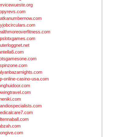
ervicewueste.org
ippyrevs.com
atkanumbernow.com
yjobcirculars.com
ealthmoreoverfitness.com
opslotxgames.com
uterloggnet.net
antella6.com
lotsgamesone.com
ispinzone.com
alyanbazarnights.com
op-online-casino-usa.com
onghuidoor.com
lowingtravel.com
ineniki.com
randiospecialists.com
edicalcare7.com
dtennaball.com
abzah.com
ongive.com