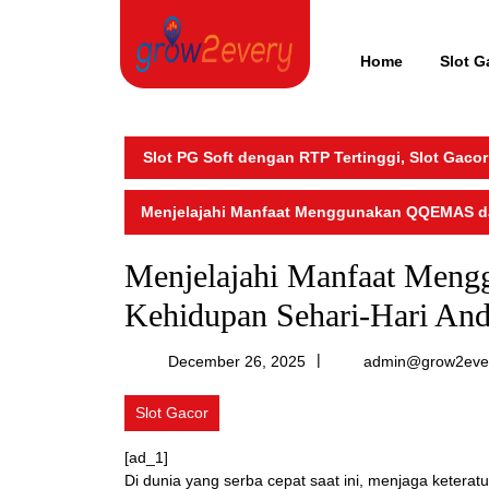
Skip
to
content
Home
Slot G
Skip
to
content
Slot PG Soft dengan RTP Tertinggi, Slot Gaco
Menjelajahi Manfaat Menggunakan QQEMAS da
Menjelajahi Manfaat Me
Kehidupan Sehari-Hari An
December 26, 2025
admin@grow2eve
Slot Gacor
[ad_1]
Di dunia yang serba cepat saat ini, menjaga ketera