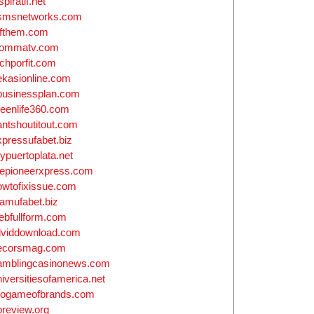
spiratif.net
smsnetworks.com
ffthem.com
bommatv.com
echporfit.com
ekasionline.com
businessplan.com
reenlife360.com
antshoutitout.com
xpressufabet.biz
ypuertoplata.net
hepioneerxpress.com
owtofixissue.com
eamufabet.biz
ebfullform.com
llviddownload.com
ecorsmag.com
amblingcasinonews.com
niversitiesofamerica.net
rogameofbrands.com
breview.org