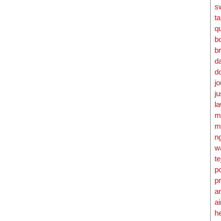
s
t
q
b
br
d
d
j
j
l
m
m
n
w
t
p
p
ar
ai
he