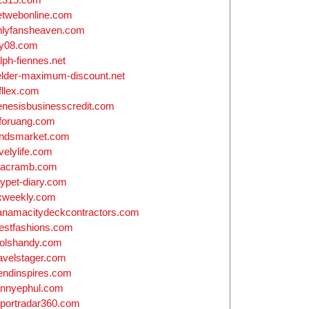
etwebonline.com
nlyfansheaven.com
ky08.com
lph-fiennes.net
ielder-maximum-discount.net
tfllex.com
enesisbusinesscredit.com
nforuang.com
indsmarket.com
velylife.com
acramb.com
ypet-diary.com
xweekly.com
anamacitydeckcontractors.com
estfashions.com
oolshandy.com
ravelstager.com
rendinspires.com
annyephul.com
eportradar360.com