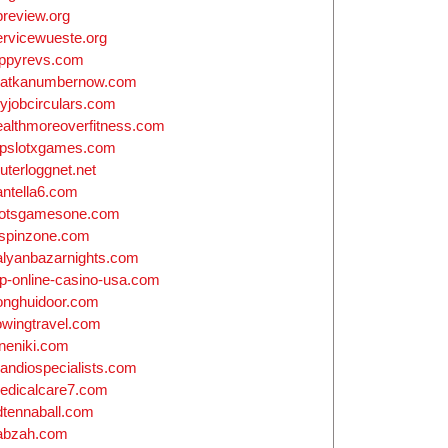
breview.org
ervicewueste.org
ippyrevs.com
atkanumbernow.com
yjobcirculars.com
ealthmoreoverfitness.com
opslotxgames.com
uterloggnet.net
antella6.com
lotsgamesone.com
ispinzone.com
alyanbazarnights.com
op-online-casino-usa.com
onghuidoor.com
lowingtravel.com
ineniki.com
randiospecialists.com
edicalcare7.com
dtennaball.com
abzah.com