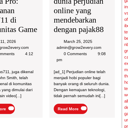
a Pro:
dunia perjudian
g
in
lanan
online yang
v
11 di
mendebarkan
o
i
nitas Game
dengan pajak88
t
b
May
March
11, 2026
March 25, 2025
n
11,
25,
Dari
Meluncurkan
row2every.com
admin@grow2every.com
g
2026
2025
Amatir
dunia
omments
4:12
0 Comments
9:08
c
hingga
perjudian
pm
e
Pro:
online
m
Perjalanan
yang
s711, juga dikenal
[ad_1] Perjudian online telah
t
Zeus711
mendebarkan
hn Smith, telah
menjadi hobi populer bagi
h
di
dengan
enal di komunitas
banyak orang di seluruh dunia.
t
Komunitas
pajak88
 yang dimulai dari
Dengan kemajuan teknologi,
w
Game
in video[...]
tidak pernah semudah ini[...]
a
d
Read
Read
ore
Read More
g
More
More
u
p