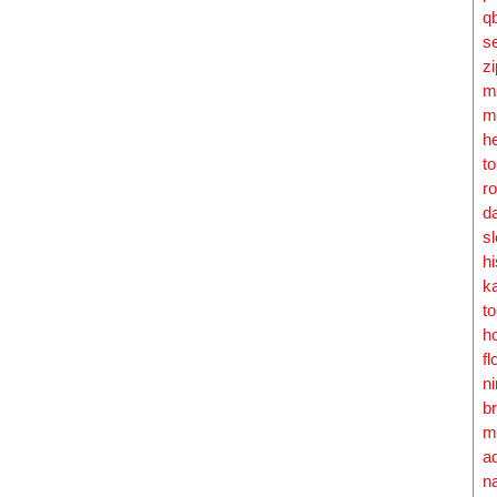
q
s
z
m
m
h
t
ro
d
s
h
k
t
h
f
n
b
m
a
n