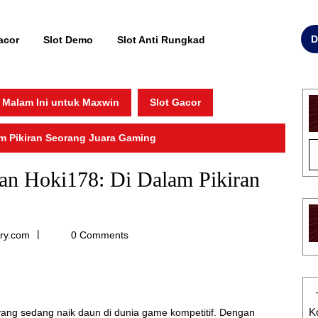
D
acor
Slot Demo
Slot Anti Rungkad
r Malam Ini untuk Maxwin
Slot Gacor
m Pikiran Seorang Juara Gaming
an Hoki178: Di Dalam Pikiran
admin@grow2every.com
ry.com
0 Comments
K
 yang sedang naik daun di dunia game kompetitif. Dengan