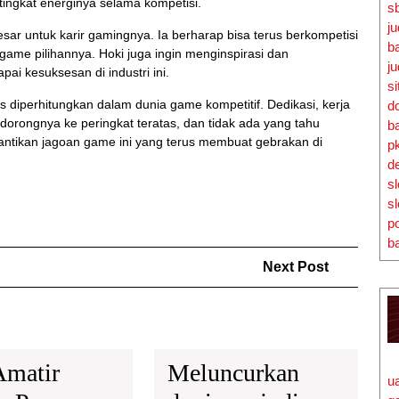
 tingkat energinya selama kompetisi.
s
ju
ar untuk karir gamingnya. Ia berharap bisa terus berkompetisi
b
i game pilihannya. Hoki juga ingin menginspirasi dan
j
 kesuksesan di industri ini.
si
diperhitungkan dalam dunia game kompetitif. Dedikasi, kerja
d
orongnya ke peringkat teratas, dan tidak ada yang tahu
b
antikan jagoan game ini yang terus membuat gebrakan di
p
d
s
s
p
b
Next
Next Post
Post
Amatir
Meluncurkan
u