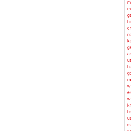
m
m
g
hi
cr
n
k
g
a
u
h
g
r
wr
e
w
kn
b
u
s
c