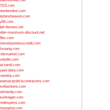
2315.com
etwebonline.com
nlyfansheaven.com
ky08.com
lph-fiennes.net
ielder-maximum-discount.net
tfllex.com
enesisbusinesscredit.com
nforuang.com
indsmarket.com
velylife.com
acramb.com
ypet-diary.com
xweekly.com
anamacitydeckcontractors.com
estfashions.com
oolshandy.com
ravelstager.com
rendinspires.com
annyephul.com