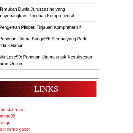
Temukan Dunia Juruscasino yang
enyenangkan: Panduan Komprehensif
Pengertian Plisbet: Tinjauan Komprehensif
Panduan Utama Bunga99: Semua yang Perlu
nda Ketahui
WinLose99: Panduan Utama untuk Kesuksesan
ame Online
LINKS
tus slot resmi
omino99
urusqq
kun demo gacor