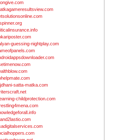
ongive.com
atkagameresultsview.com
etsolutionsonline.com
spinner.org
iticalinsurance.info
okariposter.com
alyan-guessing-nightplay.com
ameofpanels.com
ndroidappsdownloader.com
setimenow.com
ealthblow.com
ohelpmate.com
ajdhani-satta-matka.com
iterscraft.net
learning-childprotection.com
restling4mena.com
owledgeforall.info
rand2lastio.com
sadigitalservices.com
ocialhoppers.com
reativedream.net