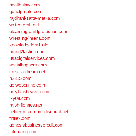
healthblow.com
gohelpmate.com
rajdhani-satta-matka.com
writerscraft.net
elearning-childprotection.com
wrestling4mena.com
knowledgeforall.info
brand2lastio.com
usadigitalservices.com
socialhoppers.com
creativedream.net
n2315.com
getwebonline.com
onlyfansheaven.com
lky08.com
ralph-fiennes.net
fielder-maximum-discount.net
fitfllex.com
genesisbusinesscredit.com
inforuang.com