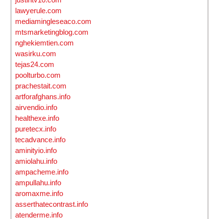
lawyerule.com
mediamingleseaco.com
mtsmarketingblog.com
nghekiemtien.com
wasirku.com
tejas24.com
poolturbo.com
prachestait.com
artforafghans.info
airvendio.info
healthexe.info
puretecx.info
tecadvance.info
aminityio.info
amiolahu.info
ampacheme.info
ampullahu.info
aromaxme.info
asserthatecontrast.info
atenderme.info