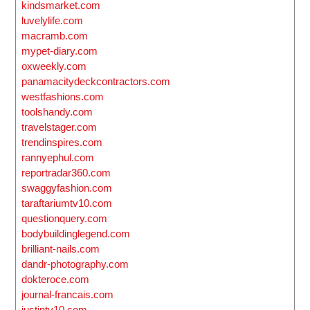
kindsmarket.com
luvelylife.com
macramb.com
mypet-diary.com
oxweekly.com
panamacitydeckcontractors.com
westfashions.com
toolshandy.com
travelstager.com
trendinspires.com
rannyephul.com
reportradar360.com
swaggyfashion.com
taraftariumtv10.com
questionquery.com
bodybuildinglegend.com
brilliant-nails.com
dandr-photography.com
dokteroce.com
journal-francais.com
justintv10.com