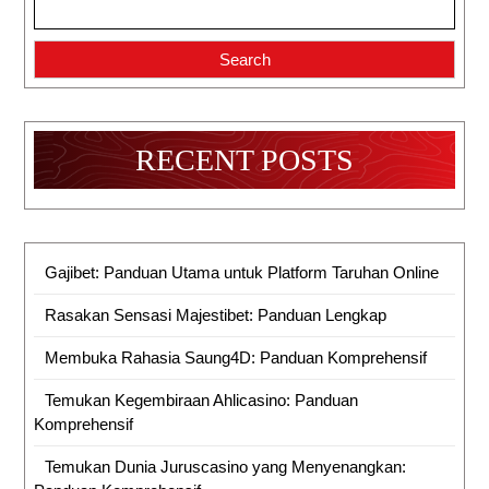
Search
RECENT POSTS
Gajibet: Panduan Utama untuk Platform Taruhan Online
Rasakan Sensasi Majestibet: Panduan Lengkap
Membuka Rahasia Saung4D: Panduan Komprehensif
Temukan Kegembiraan Ahlicasino: Panduan
Komprehensif
Temukan Dunia Juruscasino yang Menyenangkan: