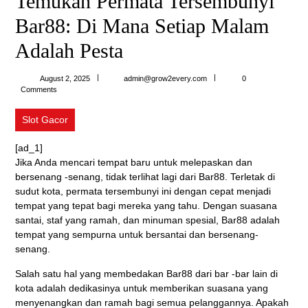
Temukan Permata Tersembunyi
Bar88: Di Mana Setiap Malam
Adalah Pesta
admin@grow2every.com
August 2, 2025
admin@grow2every.com
0
Comments
Slot Gacor
[ad_1]
Jika Anda mencari tempat baru untuk melepaskan dan
bersenang -senang, tidak terlihat lagi dari Bar88. Terletak di
sudut kota, permata tersembunyi ini dengan cepat menjadi
tempat yang tepat bagi mereka yang tahu. Dengan suasana
santai, staf yang ramah, dan minuman spesial, Bar88 adalah
tempat yang sempurna untuk bersantai dan bersenang-
senang.
Salah satu hal yang membedakan Bar88 dari bar -bar lain di
kota adalah dedikasinya untuk memberikan suasana yang
menyenangkan dan ramah bagi semua pelanggannya. Apakah