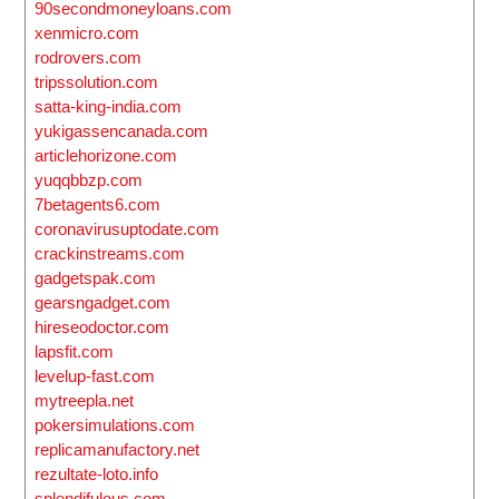
90secondmoneyloans.com
xenmicro.com
rodrovers.com
tripssolution.com
satta-king-india.com
yukigassencanada.com
articlehorizone.com
yuqqbbzp.com
7betagents6.com
coronavirusuptodate.com
crackinstreams.com
gadgetspak.com
gearsngadget.com
hireseodoctor.com
lapsfit.com
levelup-fast.com
mytreepla.net
pokersimulations.com
replicamanufactory.net
rezultate-loto.info
splendifulous.com