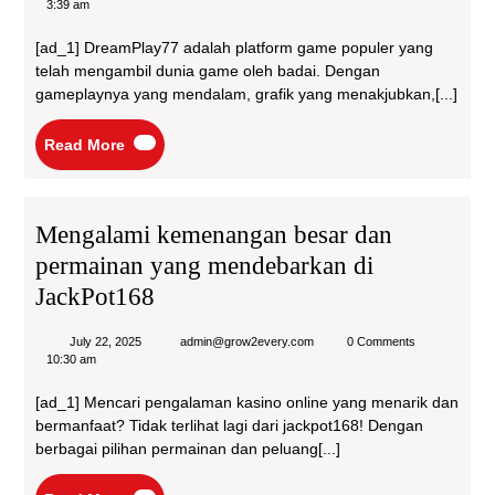
3:39 am
2025
of
DreamPlay77
[ad_1] DreamPlay77 adalah platform game populer yang
yang
telah mengambil dunia game oleh badai. Dengan
mendebarkan:
Pandangan
gameplaynya yang mendalam, grafik yang menakjubkan,[...]
bagian
dalam
Read
di
Read More
platform
More
game
yang
populer
Mengalami kemenangan besar dan
permainan yang mendebarkan di
JackPot168
July
Mengalami
July 22, 2025
admin@grow2every.com
0 Comments
22,
kemenangan
10:30 am
2025
besar
dan
[ad_1] Mencari pengalaman kasino online yang menarik dan
permainan
bermanfaat? Tidak terlihat lagi dari jackpot168! Dengan
yang
mendebarkan
berbagai pilihan permainan dan peluang[...]
di
JackPot168