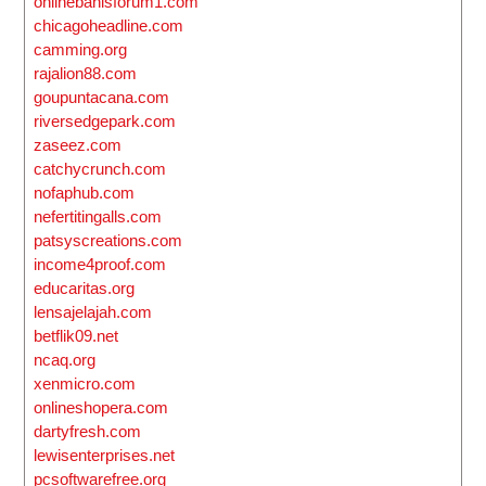
onlinebahisforum1.com
chicagoheadline.com
camming.org
rajalion88.com
goupuntacana.com
riversedgepark.com
zaseez.com
catchycrunch.com
nofaphub.com
nefertitingalls.com
patsyscreations.com
income4proof.com
educaritas.org
lensajelajah.com
betflik09.net
ncaq.org
xenmicro.com
onlineshopera.com
dartyfresh.com
lewisenterprises.net
pcsoftwarefree.org