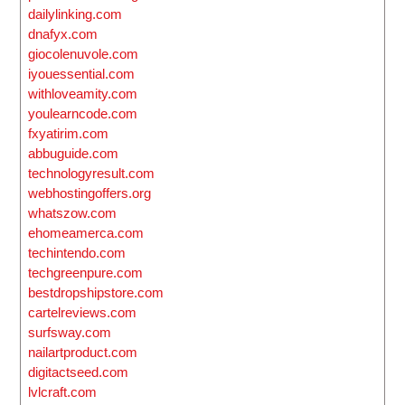
dailylinking.com
dnafyx.com
giocolenuvole.com
iyouessential.com
withloveamity.com
youlearncode.com
fxyatirim.com
abbuguide.com
technologyresult.com
webhostingoffers.org
whatszow.com
ehomeamerca.com
techintendo.com
techgreenpure.com
bestdropshipstore.com
cartelreviews.com
surfsway.com
nailartproduct.com
digitactseed.com
lvlcraft.com