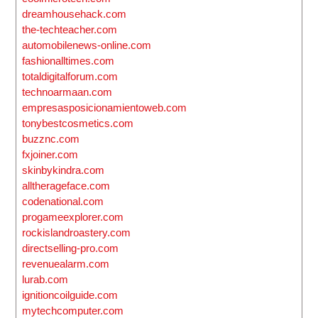
dreamhousehack.com
the-techteacher.com
automobilenews-online.com
fashionalltimes.com
totaldigitalforum.com
technoarmaan.com
empresasposicionamientoweb.com
tonybestcosmetics.com
buzznc.com
fxjoiner.com
skinbykindra.com
alltherageface.com
codenational.com
progameexplorer.com
rockislandroastery.com
directselling-pro.com
revenuealarm.com
lurab.com
ignitioncoilguide.com
mytechcomputer.com