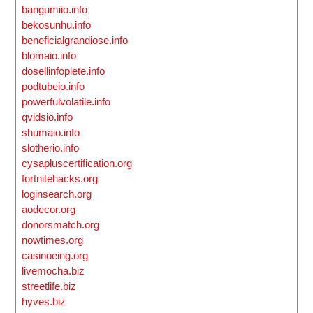
bangumiio.info
bekosunhu.info
beneficialgrandiose.info
blomaio.info
dosellinfoplete.info
podtubeio.info
powerfulvolatile.info
qvidsio.info
shumaio.info
slotherio.info
cysapluscertification.org
fortnitehacks.org
loginsearch.org
aodecor.org
donorsmatch.org
nowtimes.org
casinoeing.org
livemocha.biz
streetlife.biz
hyves.biz