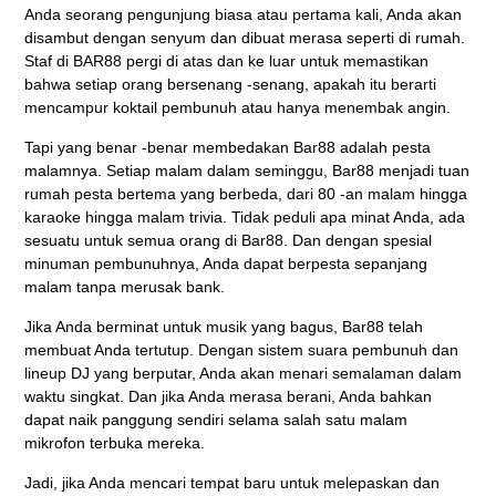
Anda seorang pengunjung biasa atau pertama kali, Anda akan
disambut dengan senyum dan dibuat merasa seperti di rumah.
Staf di BAR88 pergi di atas dan ke luar untuk memastikan
bahwa setiap orang bersenang -senang, apakah itu berarti
mencampur koktail pembunuh atau hanya menembak angin.
Tapi yang benar -benar membedakan Bar88 adalah pesta
malamnya. Setiap malam dalam seminggu, Bar88 menjadi tuan
rumah pesta bertema yang berbeda, dari 80 -an malam hingga
karaoke hingga malam trivia. Tidak peduli apa minat Anda, ada
sesuatu untuk semua orang di Bar88. Dan dengan spesial
minuman pembunuhnya, Anda dapat berpesta sepanjang
malam tanpa merusak bank.
Jika Anda berminat untuk musik yang bagus, Bar88 telah
membuat Anda tertutup. Dengan sistem suara pembunuh dan
lineup DJ yang berputar, Anda akan menari semalaman dalam
waktu singkat. Dan jika Anda merasa berani, Anda bahkan
dapat naik panggung sendiri selama salah satu malam
mikrofon terbuka mereka.
Jadi, jika Anda mencari tempat baru untuk melepaskan dan