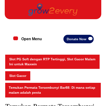
Skip
to
content
Skip
to
content
Donate
Open Menu
Donate Now
Open
Now
Menu
Slot PG Soft dengan RTP Tertinggi, Slot Gacor Malam
Ini untuk Maxwin
Slot Gacor
Temukan Permata Tersembunyi Bar88: Di mana setiap
malam adalah pesta