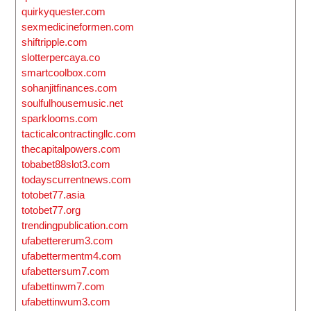
quirkyquester.com
sexmedicineformen.com
shiftripple.com
slotterpercaya.co
smartcoolbox.com
sohanjitfinances.com
soulfulhousemusic.net
sparklooms.com
tacticalcontractingllc.com
thecapitalpowers.com
tobabet88slot3.com
todayscurrentnews.com
totobet77.asia
totobet77.org
trendingpublication.com
ufabettererum3.com
ufabettermentm4.com
ufabettersum7.com
ufabettinwm7.com
ufabettinwum3.com