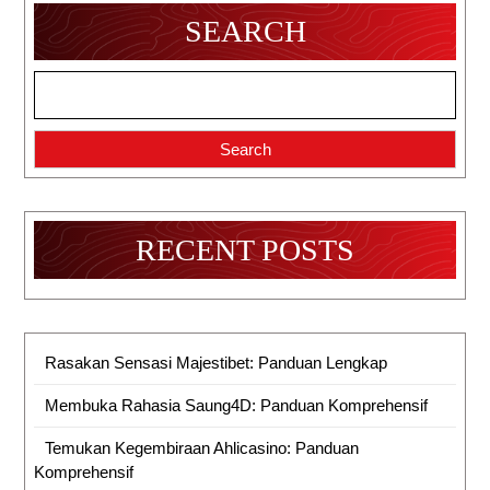
SEARCH
Search
RECENT POSTS
Rasakan Sensasi Majestibet: Panduan Lengkap
Membuka Rahasia Saung4D: Panduan Komprehensif
Temukan Kegembiraan Ahlicasino: Panduan
Komprehensif