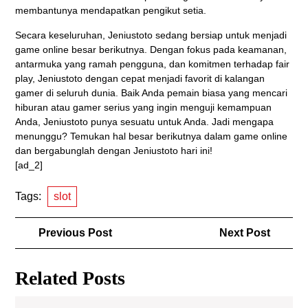
membantunya mendapatkan pengikut setia.
Secara keseluruhan, Jeniustoto sedang bersiap untuk menjadi
game online besar berikutnya. Dengan fokus pada keamanan,
antarmuka yang ramah pengguna, dan komitmen terhadap fair
play, Jeniustoto dengan cepat menjadi favorit di kalangan
gamer di seluruh dunia. Baik Anda pemain biasa yang mencari
hiburan atau gamer serius yang ingin menguji kemampuan
Anda, Jeniustoto punya sesuatu untuk Anda. Jadi mengapa
menunggu? Temukan hal besar berikutnya dalam game online
dan bergabunglah dengan Jeniustoto hari ini!
[ad_2]
Tags:
slot
Post
Previous
Next
Previous Post
Next Post
navigation
Post
Post
Related Posts