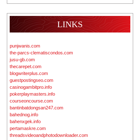
LINKS
punjwanis.com
the-parcs-clematiscondos.com
jusu-gb.com
thecarepet.com
blogwriterplus.com
guestpostingseo.com
casinogambitpro.info
pokerplaymasters.info
courseoncourse.com
bantinbatdongsan247.com
bahednog.info
bahenxgek.info
pertamaskre.com
threadsvideoandphotodownloader.com