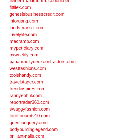
fielder-maximum-discount.net
fitfllex.com
genesisbusinesscredit.com
inforuang.com
kindsmarket.com
luvelylife.com
macramb.com
mypet-diary.com
oxweekly.com
panamacitydeckcontractors.com
westfashions.com
toolshandy.com
travelstager.com
trendinspires.com
rannyephul.com
reportradar360.com
swaggyfashion.com
taraftariumtv10.com
questionquery.com
bodybuildinglegend.com
brilliant-nails.com