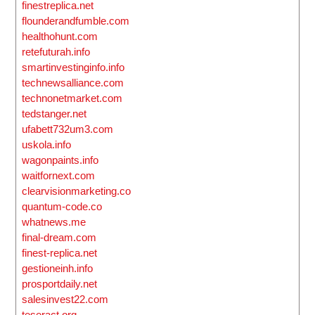
finestreplica.net
flounderandfumble.com
healthohunt.com
retefuturah.info
smartinvestinginfo.info
technewsalliance.com
technonetmarket.com
tedstanger.net
ufabett732um3.com
uskola.info
wagonpaints.info
waitfornext.com
clearvisionmarketing.co
quantum-code.co
whatnews.me
final-dream.com
finest-replica.net
gestioneinh.info
prosportdaily.net
salesinvest22.com
teseract.org