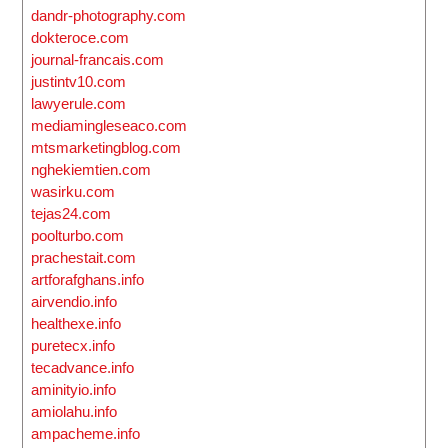
dandr-photography.com
dokteroce.com
journal-francais.com
justintv10.com
lawyerule.com
mediamingleseaco.com
mtsmarketingblog.com
nghekiemtien.com
wasirku.com
tejas24.com
poolturbo.com
prachestait.com
artforafghans.info
airvendio.info
healthexe.info
puretecx.info
tecadvance.info
aminityio.info
amiolahu.info
ampacheme.info