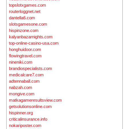
topslotxgames.com
routerloggnet.net
dantella6.com
slotsgamesone.com
hispinzone.com
kalyanbazarnights.com
top-online-casino-usa.com
honghuidoor.com
flowingtravel.com
nineniki.com
brandiospecialists.com
medicalcare7.com
adtennaball.com
nabzah.com
mongive.com
matkagameresultsview.com
getsolutionsonline.com
hispinner.org
criticalinsurance.info
nokariposter.com