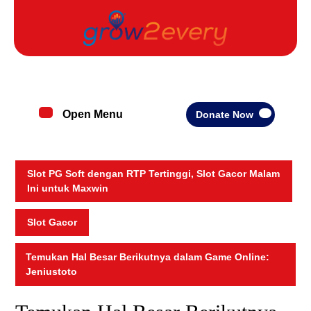
Skip
to
content
Skip
to
content
Donate
Open Menu
Donate Now
Open
Now
Menu
Slot PG Soft dengan RTP Tertinggi, Slot Gacor Malam
Ini untuk Maxwin
Slot Gacor
Temukan Hal Besar Berikutnya dalam Game Online:
Jeniustoto