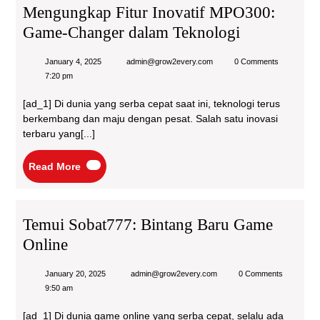
Mengungkap Fitur Inovatif MPO300:
Game-Changer dalam Teknologi
January
Mengungkap
January 4, 2025
admin@grow2every.com
0 Comments
4,
Fitur
7:20 pm
2025
Inovatif
MPO300:
[ad_1] Di dunia yang serba cepat saat ini, teknologi terus
Game-
Changer
berkembang dan maju dengan pesat. Salah satu inovasi
dalam
terbaru yang[...]
Teknologi
Read
Read More
More
Temui Sobat777: Bintang Baru Game
Online
January
Temui
January 20, 2025
admin@grow2every.com
0 Comments
20,
Sobat777:
9:50 am
2025
Bintang
Baru
[ad_1] Di dunia game online yang serba cepat, selalu ada
Game