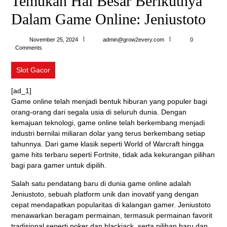
Temukan Hal Besar Berikutnya
Dalam Game Online: Jeniustoto
admin@grow2every.com
November 25, 2024
admin@grow2every.com
0
Comments
Slot Gacor
[ad_1]
Game online telah menjadi bentuk hiburan yang populer bagi
orang-orang dari segala usia di seluruh dunia. Dengan
kemajuan teknologi, game online telah berkembang menjadi
industri bernilai miliaran dolar yang terus berkembang setiap
tahunnya. Dari game klasik seperti World of Warcraft hingga
game hits terbaru seperti Fortnite, tidak ada kekurangan pilihan
bagi para gamer untuk dipilih.
Salah satu pendatang baru di dunia game online adalah
Jeniustoto, sebuah platform unik dan inovatif yang dengan
cepat mendapatkan popularitas di kalangan gamer. Jeniustoto
menawarkan beragam permainan, termasuk permainan favorit
tradisional seperti poker dan blackjack, serta pilihan baru dan