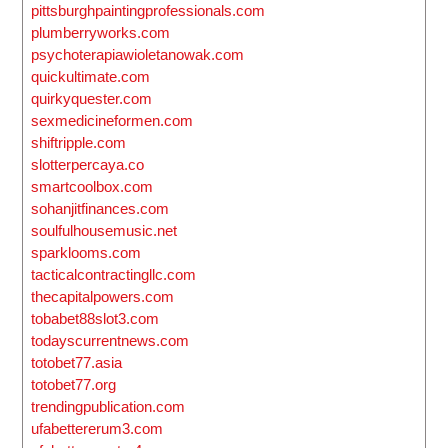
pittsburghpaintingprofessionals.com
plumberryworks.com
psychoterapiawioletanowak.com
quickultimate.com
quirkyquester.com
sexmedicineformen.com
shiftripple.com
slotterpercaya.co
smartcoolbox.com
sohanjitfinances.com
soulfulhousemusic.net
sparklooms.com
tacticalcontractingllc.com
thecapitalpowers.com
tobabet88slot3.com
todayscurrentnews.com
totobet77.asia
totobet77.org
trendingpublication.com
ufabettererum3.com