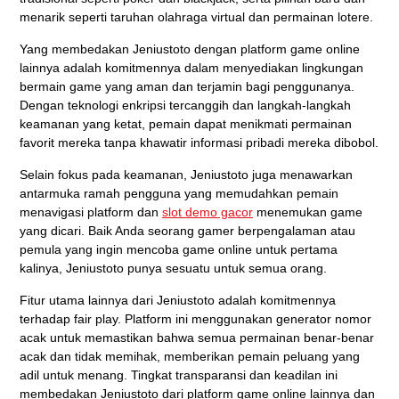
menarik seperti taruhan olahraga virtual dan permainan lotere.
Yang membedakan Jeniustoto dengan platform game online
lainnya adalah komitmennya dalam menyediakan lingkungan
bermain game yang aman dan terjamin bagi penggunanya.
Dengan teknologi enkripsi tercanggih dan langkah-langkah
keamanan yang ketat, pemain dapat menikmati permainan
favorit mereka tanpa khawatir informasi pribadi mereka dibobol.
Selain fokus pada keamanan, Jeniustoto juga menawarkan
antarmuka ramah pengguna yang memudahkan pemain
menavigasi platform dan
slot demo gacor
menemukan game
yang dicari. Baik Anda seorang gamer berpengalaman atau
pemula yang ingin mencoba game online untuk pertama
kalinya, Jeniustoto punya sesuatu untuk semua orang.
Fitur utama lainnya dari Jeniustoto adalah komitmennya
terhadap fair play. Platform ini menggunakan generator nomor
acak untuk memastikan bahwa semua permainan benar-benar
acak dan tidak memihak, memberikan pemain peluang yang
adil untuk menang. Tingkat transparansi dan keadilan ini
membedakan Jeniustoto dari platform game online lainnya dan