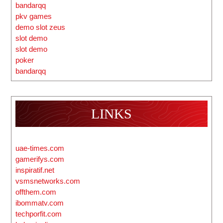
bandarqq
pkv games
demo slot zeus
slot demo
slot demo
poker
bandarqq
LINKS
uae-times.com
gamerifys.com
inspiratif.net
vsmsnetworks.com
offthem.com
ibommatv.com
techporfit.com