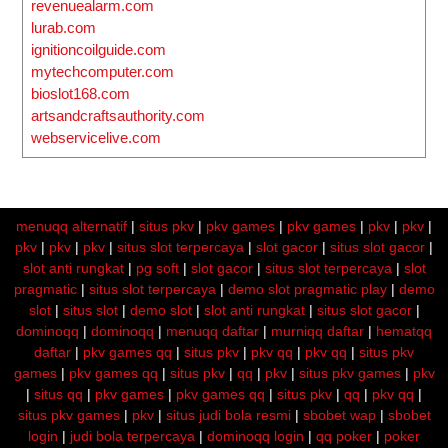
revenuealarm.com
lurab.com
ignitioncoilguide.com
mytechcomputer.com
bioslot168.com
artsandcraftsauthority.com
webservicelive.com
menuqq alternatif
|
situs pkv
|
pkv games
|
pkv games
|
pkv
|
pkv
|
pkv
|
pkv
|
pkv
|
situs slot terpercaya
|
slot gacor
|
situs slot gacor
|
slot anti rungkat
|
pg soft
|
slot gacor
|
situs slot terpercaya
|
slot
pragmatic
|
situs slot terpercaya
|
demo slot pragmatic play
|
demo
slot
|
situs slot
|
demo slot
|
slot anti rungkat
|
situs slot gacor
|
dominoqq
|
dominoqq
|
menuqq daftar
|
murniqq daftar
|
hematqq
daftar
|
pkv games qq
|
situs pkv
|
pkv qq
|
pkv qq
|
situs pkv
games
|
pkv games qq
|
situs pkv
|
qq
|
pkv
|
situs pkv games
|
pkv
|
situs qq
|
pkv games
|
pkv games qq
|
situs pkv
|
qq
|
pkv qq
|
situs pkv games
|
pkv
|
situs judi bola resmi
|
sbobet wap
|
sbobet
login
|
judi bola terpercaya
|
dominoqq login
|
qq poker
|
poker