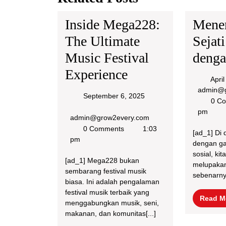
Inside Mega228:
Mene
The Ultimate
Sejat
Music Festival
denga
Experience
Apri
admin@g
September
September 6, 2025
0 C
6,
pm
2025
Inside
admin@grow2every.com
Mega228:
0 Comments
1:03
[ad_1] Di
The
pm
dengan g
Ultimate
sosial, ki
Music
[ad_1] Mega228 bukan
melupakan 
Festival
sembarang festival musik
sebenarnya
Experience
biasa. Ini adalah pengalaman
festival musik terbaik yang
Read M
menggabungkan musik, seni,
makanan, dan komunitas[...]