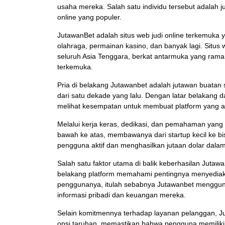
usaha mereka. Salah satu individu tersebut adalah 
online yang populer.
JutawanBet adalah situs web judi online terkemuka
olahraga, permainan kasino, dan banyak lagi. Situs 
seluruh Asia Tenggara, berkat antarmuka yang rama
terkemuka.
Pria di belakang Jutawanbet adalah jutawan buatan se
dari satu dekade yang lalu. Dengan latar belakang d
melihat kesempatan untuk membuat platform yang 
Melalui kerja keras, dedikasi, dan pemahaman yang 
bawah ke atas, membawanya dari startup kecil ke bisn
pengguna aktif dan menghasilkan jutaan dolar dala
Salah satu faktor utama di balik keberhasilan Juta
belakang platform memahami pentingnya menyediak
penggunanya, itulah sebabnya Jutawanbet menggun
informasi pribadi dan keuangan mereka.
Selain komitmennya terhadap layanan pelanggan, J
opsi taruhan, memastikan bahwa pengguna memiliki p