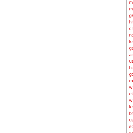
m
m
g
hi
cr
n
k
g
a
u
h
g
r
wr
e
w
kn
b
u
s
c