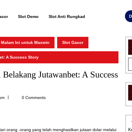
D
acor
Slot Demo
Slot Anti Rungkad
r Malam Ini untuk Maxwin
Slot Gacor
et: A Success Story
 Belakang Jutawanbet: A Success
admin@grow2every.com
com
0 Comments
K
dari orang -orang yang telah menghasilkan jutaan dolar melalui