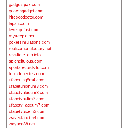
gadgetspak.com
gearsngadget.com
hireseodoctor.com
lapsfit.com
levelup-fast.com
mytreepla.net
pokersimulations.com
replicamanufactory.net
rezultate-loto.info
splendifulous.com
sportsrecords4u.com
topceleberites.com
ufabetting8m4.com
ufabetunionum3.com
ufabetvalueum3.com
ufabetvaultm7.com
ufabetvillageum7.com
ufabetvoicem3.com
waveufabetm4.com
wayang88.net