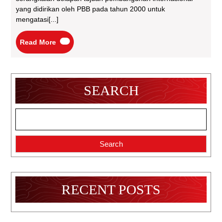
Berkelanjutan
yang didirikan oleh PBB pada tahun 2000 untuk
mengatasi[...]
Read
Read More
More
SEARCH
Search
RECENT POSTS