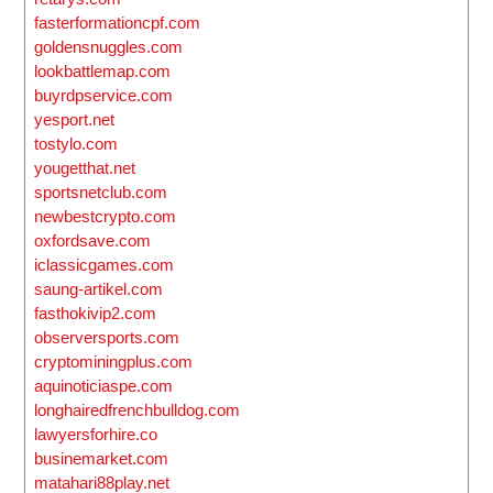
fasterformationcpf.com
goldensnuggles.com
lookbattlemap.com
buyrdpservice.com
yesport.net
tostylo.com
yougetthat.net
sportsnetclub.com
newbestcrypto.com
oxfordsave.com
iclassicgames.com
saung-artikel.com
fasthokivip2.com
observersports.com
cryptominingplus.com
aquinoticiaspe.com
longhairedfrenchbulldog.com
lawyersforhire.co
businemarket.com
matahari88play.net