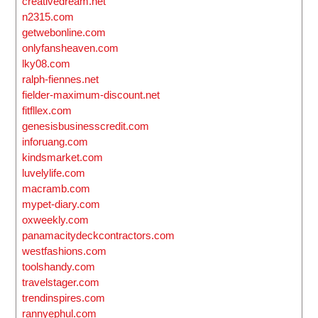
creativedream.net
n2315.com
getwebonline.com
onlyfansheaven.com
lky08.com
ralph-fiennes.net
fielder-maximum-discount.net
fitfllex.com
genesisbusinesscredit.com
inforuang.com
kindsmarket.com
luvelylife.com
macramb.com
mypet-diary.com
oxweekly.com
panamacitydeckcontractors.com
westfashions.com
toolshandy.com
travelstager.com
trendinspires.com
rannyephul.com