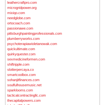
leathercraftpro.com
microgridpower.org
mixiqo.com
needglobe.com
ortocoach.com
passionawe.com
pittsburghpaintingprofessionals.com
plumberryworks.com
psychoterapiawioletanowak.com
quickultimate.com
quirkyquester.com
sexmedicineformen.com
shiftripple.com
slotterpercaya.co
smartcoolbox.com
sohanjitfinances.com
soulfulhousemusic.net
sparklooms.com
tacticalcontractingllc.com
thecapitalpowers.com