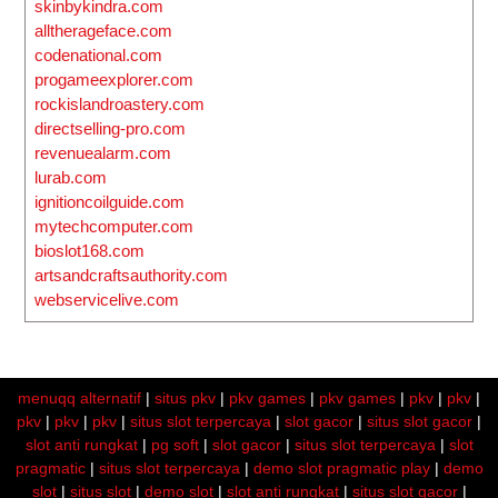
skinbykindra.com
alltherageface.com
codenational.com
progameexplorer.com
rockislandroastery.com
directselling-pro.com
revenuealarm.com
lurab.com
ignitioncoilguide.com
mytechcomputer.com
bioslot168.com
artsandcraftsauthority.com
webservicelive.com
menuqq alternatif
|
situs pkv
|
pkv games
|
pkv games
|
pkv
|
pkv
|
pkv
|
pkv
|
pkv
|
situs slot terpercaya
|
slot gacor
|
situs slot gacor
|
slot anti rungkat
|
pg soft
|
slot gacor
|
situs slot terpercaya
|
slot
pragmatic
|
situs slot terpercaya
|
demo slot pragmatic play
|
demo
slot
|
situs slot
|
demo slot
|
slot anti rungkat
|
situs slot gacor
|