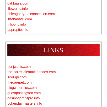
gakbiasa.com
iflowerhu.info
chicagocrystalconnection.com
imanabadii.com
trilipohu.info
appruptio.info
LINKS
punjwanis.com
the-parcs-clematiscondos.com
jusu-gb.com
thecarepet.com
blogwriterplus.com
guestpostingseo.com
casinogambitpro.info
pokerplaymasters.info