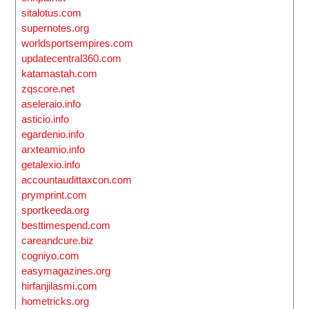
sitalotus.com
supernotes.org
worldsportsempires.com
updatecentral360.com
katamastah.com
zqscore.net
aseleraio.info
asticio.info
egardenio.info
arxteamio.info
getalexio.info
accountaudittaxcon.com
prymprint.com
sportkeeda.org
besttimespend.com
careandcure.biz
cogniyo.com
easymagazines.org
hirfanjilasmi.com
hometricks.org