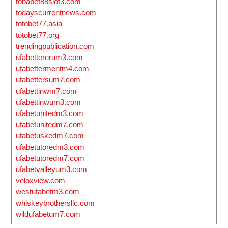
tobabet88slot3.com
todayscurrentnews.com
totobet77.asia
totobet77.org
trendingpublication.com
ufabettererum3.com
ufabettermentm4.com
ufabettersum7.com
ufabettinwm7.com
ufabettinwum3.com
ufabetunitedm3.com
ufabetunitedm7.com
ufabetuskedm7.com
ufabetutoredm3.com
ufabetutoredm7.com
ufabetvalleyum3.com
veloxview.com
westufabetm3.com
whiskeybrothersllc.com
wildufabetum7.com