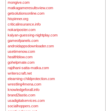
mongive.com
matkagameresultsview.com
getsolutionsonline.com
hispinner.org
criticalinsurance.info
nokariposter.com
kalyan-guessing-nightplay.com
gameofpanels.com
androidappsdownloader.com
usetimenow.com
healthblow.com
gohelpmate.com
rajdhani-satta-matka.com
writerscraft.net
elearning-childprotection.com
wrestling4mena.com
knowledgeforall.info
brand2lastio.com
usadigitalservices.com
socialhoppers.com