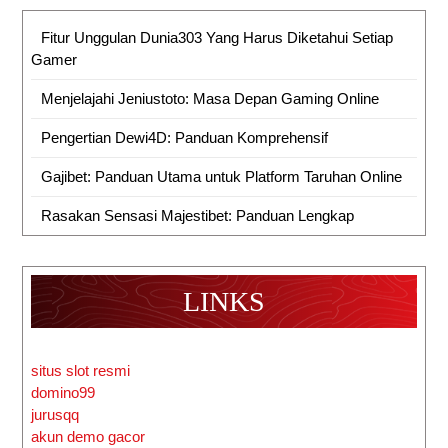
Fitur Unggulan Dunia303 Yang Harus Diketahui Setiap
Gamer
Menjelajahi Jeniustoto: Masa Depan Gaming Online
Pengertian Dewi4D: Panduan Komprehensif
Gajibet: Panduan Utama untuk Platform Taruhan Online
Rasakan Sensasi Majestibet: Panduan Lengkap
LINKS
situs slot resmi
domino99
jurusqq
akun demo gacor