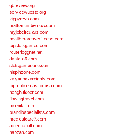
qbreview.org
servicewueste.org
zippyrevs.com
matkanumbernow.com
myjobcirculars.com
healthmoreoverfitness.com
topslotxgames.com
routerloggnet.net
dantella6.com
slotsgamesone.com
hispinzone.com
kalyanbazarnights.com
top-online-casino-usa.com
honghuidoor.com
flowingtravel.com
nineniki.com
brandiospecialists.com
medicalcare7.com
adtennaball.com
nabzah.com