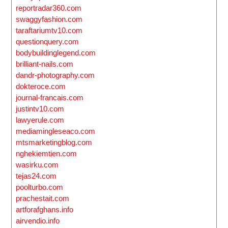
reportradar360.com
swaggyfashion.com
taraftariumtv10.com
questionquery.com
bodybuildinglegend.com
brilliant-nails.com
dandr-photography.com
dokteroce.com
journal-francais.com
justintv10.com
lawyerule.com
mediamingleseaco.com
mtsmarketingblog.com
nghekiemtien.com
wasirku.com
tejas24.com
poolturbo.com
prachestait.com
artforafghans.info
airvendio.info