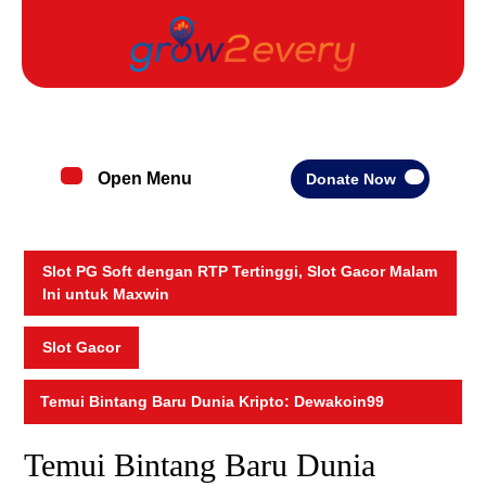
Skip
to
content
Skip
to
content
Donate
Open Menu
Donate Now
Open
Now
Menu
Slot PG Soft dengan RTP Tertinggi, Slot Gacor Malam
Ini untuk Maxwin
Slot Gacor
Temui Bintang Baru Dunia Kripto: Dewakoin99
Temui Bintang Baru Dunia