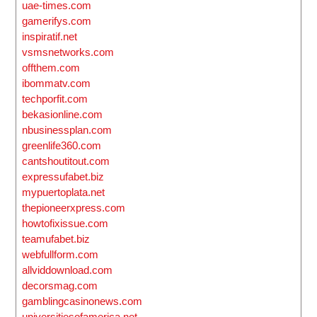
uae-times.com
gamerifys.com
inspiratif.net
vsmsnetworks.com
offthem.com
ibommatv.com
techporfit.com
bekasionline.com
nbusinessplan.com
greenlife360.com
cantshoutitout.com
expressufabet.biz
mypuertoplata.net
thepioneerxpress.com
howtofixissue.com
teamufabet.biz
webfullform.com
allviddownload.com
decorsmag.com
gamblingcasinonews.com
universitiesofamerica.net