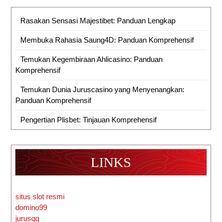
Rasakan Sensasi Majestibet: Panduan Lengkap
Membuka Rahasia Saung4D: Panduan Komprehensif
Temukan Kegembiraan Ahlicasino: Panduan
Komprehensif
Temukan Dunia Juruscasino yang Menyenangkan:
Panduan Komprehensif
Pengertian Plisbet: Tinjauan Komprehensif
LINKS
situs slot resmi
domino99
jurusqq