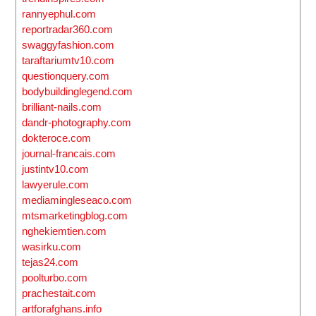
rannyephul.com
reportradar360.com
swaggyfashion.com
taraftariumtv10.com
questionquery.com
bodybuildinglegend.com
brilliant-nails.com
dandr-photography.com
dokteroce.com
journal-francais.com
justintv10.com
lawyerule.com
mediamingleseaco.com
mtsmarketingblog.com
nghekiemtien.com
wasirku.com
tejas24.com
poolturbo.com
prachestait.com
artforafghans.info