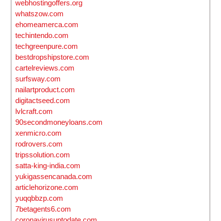
webhostingoffers.org
whatszow.com
ehomeamerca.com
techintendo.com
techgreenpure.com
bestdropshipstore.com
cartelreviews.com
surfsway.com
nailartproduct.com
digitactseed.com
lvlcraft.com
90secondmoneyloans.com
xenmicro.com
rodrovers.com
tripssolution.com
satta-king-india.com
yukigassencanada.com
articlehorizone.com
yuqqbbzp.com
7betagents6.com
coronavirusuptodate.com