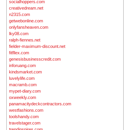
socialhoppers.com
creativedream.net
n2315.com
getwebonline.com
onlyfansheaven.com
lky08.com
ralph-fiennes.net
fielder-maximum-discount.net
fitfllex.com
genesisbusinesscredit.com
inforuang.com
kindsmarket.com
luvelylife.com
macramb.com
mypet-diary.com
oxweekly.com
panamacitydeckcontractors.com
westfashions.com
toolshandy.com
travelstager.com
trendinspires.com