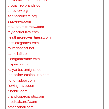
progameofbrands.com
qbreview.org
servicewueste.org
zippyrevs.com
matkanumbernow.com
myjobcirculars.com
healthmoreoverfitness.com
topslotxgames.com
routerloggnet.net
dantella6.com
slotsgamesone.com
hispinzone.com
kalyanbazarnights.com
top-online-casino-usa.com
honghuidoor.com
flowingtravel.com
nineniki.com
brandiospecialists.com
medicalcare7.com
adtennaball.com