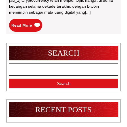
[ad_1] Cryptocurrency telah menjadi topik hangat di dunia
Cryptocurrency
keuangan selama dekade terakhir, dengan Bitcoin
memimpin sebagai mata uang digital yang[...]
Read
Read More
More
SEARCH
Search
RECENT POSTS