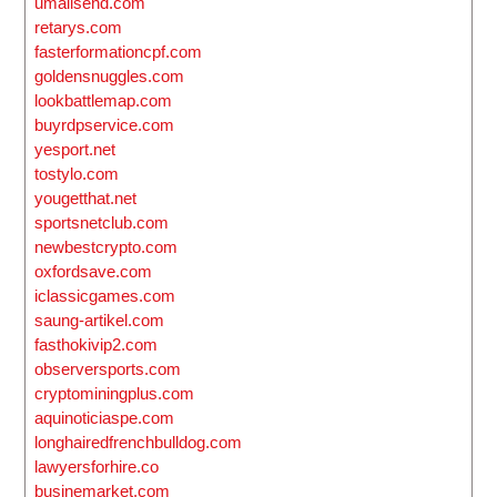
umailsend.com
retarys.com
fasterformationcpf.com
goldensnuggles.com
lookbattlemap.com
buyrdpservice.com
yesport.net
tostylo.com
yougetthat.net
sportsnetclub.com
newbestcrypto.com
oxfordsave.com
iclassicgames.com
saung-artikel.com
fasthokivip2.com
observersports.com
cryptominingplus.com
aquinoticiaspe.com
longhairedfrenchbulldog.com
lawyersforhire.co
businemarket.com