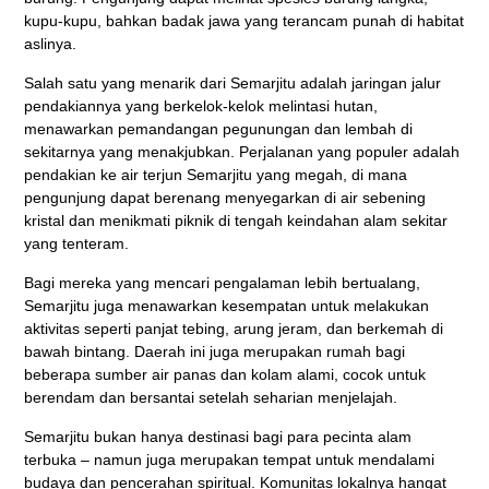
kupu-kupu, bahkan badak jawa yang terancam punah di habitat
aslinya.
Salah satu yang menarik dari Semarjitu adalah jaringan jalur
pendakiannya yang berkelok-kelok melintasi hutan,
menawarkan pemandangan pegunungan dan lembah di
sekitarnya yang menakjubkan. Perjalanan yang populer adalah
pendakian ke air terjun Semarjitu yang megah, di mana
pengunjung dapat berenang menyegarkan di air sebening
kristal dan menikmati piknik di tengah keindahan alam sekitar
yang tenteram.
Bagi mereka yang mencari pengalaman lebih bertualang,
Semarjitu juga menawarkan kesempatan untuk melakukan
aktivitas seperti panjat tebing, arung jeram, dan berkemah di
bawah bintang. Daerah ini juga merupakan rumah bagi
beberapa sumber air panas dan kolam alami, cocok untuk
berendam dan bersantai setelah seharian menjelajah.
Semarjitu bukan hanya destinasi bagi para pecinta alam
terbuka – namun juga merupakan tempat untuk mendalami
budaya dan pencerahan spiritual. Komunitas lokalnya hangat