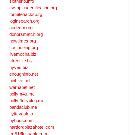
slotherio.info
cysapluscertification.org
fortnitehacks.org
loginsearch.org
aodecor.org
donorsmatch.org
nowtimes.org
casinoeing.org
livemocha.biz
streetlife.biz
hyves.biz
enoughinfo.net
pinhive.net
warnabet.net
bollym4u.me
bolly2tollyblog.me
pandaclub.me
flyttevask.io
byhous.com
hartfordplazahotel.com
m-918kissapk.com