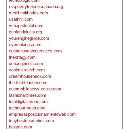
techoologic.com
raspberryketonescanada.org
medihealthrules.com
usathrill.com
vshapedental.com
canfandalucia.org
yourengineguide.com
nybreakings.com
outstationcabsservices.com
thekrtagy.com
xchangeindia.com
coolmicrotech.com
dreamhousehack.com
the-techteacher.com
automobilenews-online.com
fashionalltimes.com
totaldigitalforum.com
technoarmaan.com
empresasposicionamientoweb.com
tonybestcosmetics.com
buzznc.com