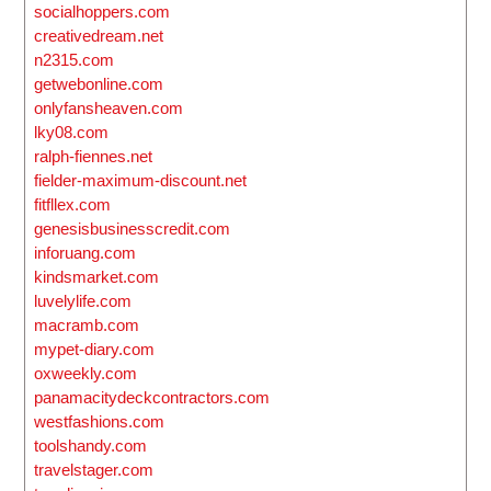
socialhoppers.com
creativedream.net
n2315.com
getwebonline.com
onlyfansheaven.com
lky08.com
ralph-fiennes.net
fielder-maximum-discount.net
fitfllex.com
genesisbusinesscredit.com
inforuang.com
kindsmarket.com
luvelylife.com
macramb.com
mypet-diary.com
oxweekly.com
panamacitydeckcontractors.com
westfashions.com
toolshandy.com
travelstager.com