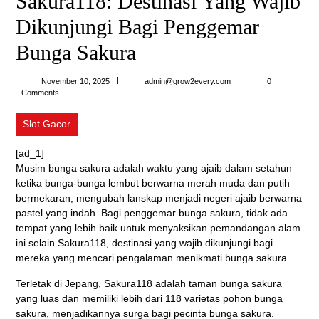
Sakura118: Destinasi Yang Wajib
Dikunjungi Bagi Penggemar
Bunga Sakura
admin@grow2every.com
November 10, 2025
admin@grow2every.com
0
Comments
Slot Gacor
[ad_1]
Musim bunga sakura adalah waktu yang ajaib dalam setahun
ketika bunga-bunga lembut berwarna merah muda dan putih
bermekaran, mengubah lanskap menjadi negeri ajaib berwarna
pastel yang indah. Bagi penggemar bunga sakura, tidak ada
tempat yang lebih baik untuk menyaksikan pemandangan alam
ini selain Sakura118, destinasi yang wajib dikunjungi bagi
mereka yang mencari pengalaman menikmati bunga sakura.
Terletak di Jepang, Sakura118 adalah taman bunga sakura
yang luas dan memiliki lebih dari 118 varietas pohon bunga
sakura, menjadikannya surga bagi pecinta bunga sakura.