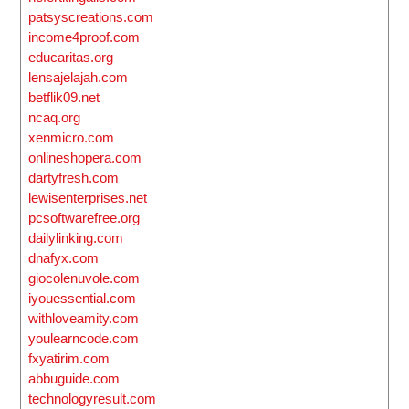
patsyscreations.com
income4proof.com
educaritas.org
lensajelajah.com
betflik09.net
ncaq.org
xenmicro.com
onlineshopera.com
dartyfresh.com
lewisenterprises.net
pcsoftwarefree.org
dailylinking.com
dnafyx.com
giocolenuvole.com
iyouessential.com
withloveamity.com
youlearncode.com
fxyatirim.com
abbuguide.com
technologyresult.com