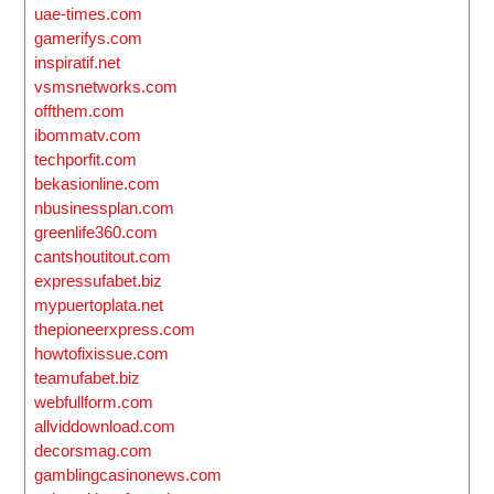
uae-times.com
gamerifys.com
inspiratif.net
vsmsnetworks.com
offthem.com
ibommatv.com
techporfit.com
bekasionline.com
nbusinessplan.com
greenlife360.com
cantshoutitout.com
expressufabet.biz
mypuertoplata.net
thepioneerxpress.com
howtofixissue.com
teamufabet.biz
webfullform.com
allviddownload.com
decorsmag.com
gamblingcasinonews.com