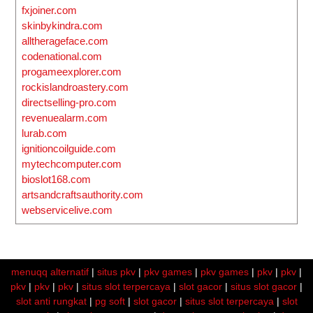
fxjoiner.com
skinbykindra.com
alltherageface.com
codenational.com
progameexplorer.com
rockislandroastery.com
directselling-pro.com
revenuealarm.com
lurab.com
ignitioncoilguide.com
mytechcomputer.com
bioslot168.com
artsandcraftsauthority.com
webservicelive.com
menuqq alternatif
|
situs pkv
|
pkv games
|
pkv games
|
pkv
|
pkv
|
pkv
|
pkv
|
pkv
|
situs slot terpercaya
|
slot gacor
|
situs slot gacor
|
slot anti rungkat
|
pg soft
|
slot gacor
|
situs slot terpercaya
|
slot