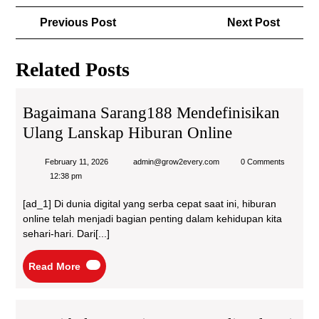
Post
Previous
Next
Previous Post
Next Post
navigation
Post
Post
Related Posts
Bagaimana Sarang188 Mendefinisikan
Ulang Lanskap Hiburan Online
February
Bagaimana
February 11, 2026
admin@grow2every.com
0 Comments
11,
Sarang188
12:38 pm
2026
Mendefinisikan
Ulang
[ad_1] Di dunia digital yang serba cepat saat ini, hiburan
Lanskap
Hiburan
online telah menjadi bagian penting dalam kehidupan kita
Online
sehari-hari. Dari[...]
Read
Read More
More