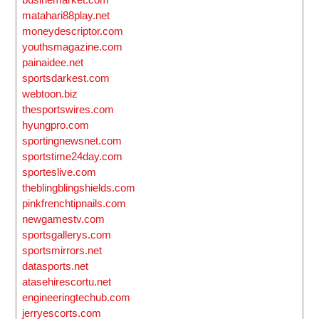
matahari88play.net
moneydescriptor.com
youthsmagazine.com
painaidee.net
sportsdarkest.com
webtoon.biz
thesportswires.com
hyungpro.com
sportingnewsnet.com
sportstime24day.com
sporteslive.com
theblingblingshields.com
pinkfrenchtipnails.com
newgamestv.com
sportsgallerys.com
sportsmirrors.net
datasports.net
atasehirescortu.net
engineeringtechub.com
jerryescorts.com