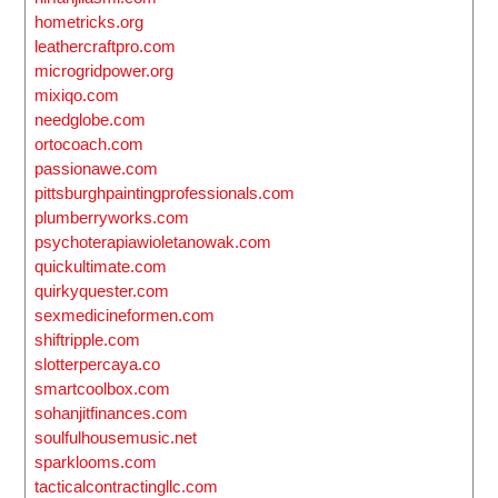
hometricks.org
leathercraftpro.com
microgridpower.org
mixiqo.com
needglobe.com
ortocoach.com
passionawe.com
pittsburghpaintingprofessionals.com
plumberryworks.com
psychoterapiawioletanowak.com
quickultimate.com
quirkyquester.com
sexmedicineformen.com
shiftripple.com
slotterpercaya.co
smartcoolbox.com
sohanjitfinances.com
soulfulhousemusic.net
sparklooms.com
tacticalcontractingllc.com