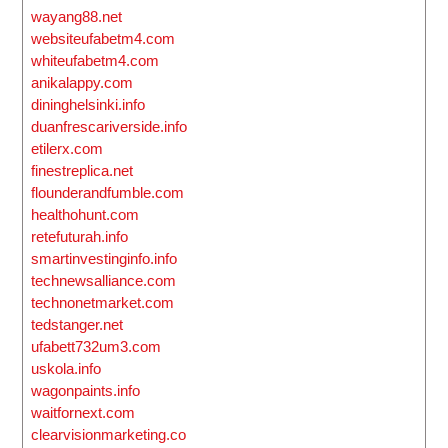
wayang88.net
websiteufabetm4.com
whiteufabetm4.com
anikalappy.com
dininghelsinki.info
duanfrescariverside.info
etilerx.com
finestreplica.net
flounderandfumble.com
healthohunt.com
retefuturah.info
smartinvestinginfo.info
technewsalliance.com
technonetmarket.com
tedstanger.net
ufabett732um3.com
uskola.info
wagonpaints.info
waitfornext.com
clearvisionmarketing.co