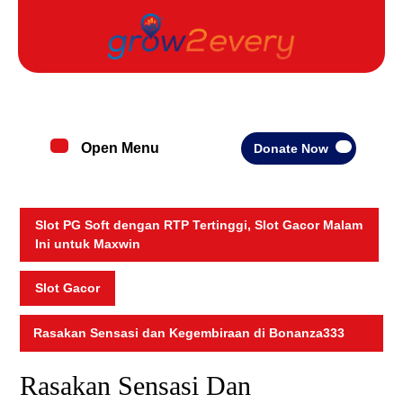
Skip
to
content
Skip
to
content
Donate
Open Menu
Donate Now
Open
Now
Menu
Slot PG Soft dengan RTP Tertinggi, Slot Gacor Malam
Ini untuk Maxwin
Slot Gacor
Rasakan Sensasi dan Kegembiraan di Bonanza333
Rasakan Sensasi Dan