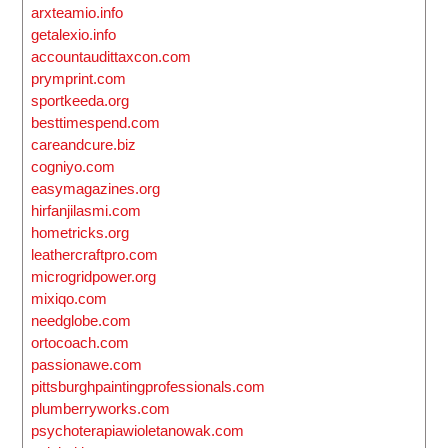
arxteamio.info
getalexio.info
accountaudittaxcon.com
prymprint.com
sportkeeda.org
besttimespend.com
careandcure.biz
cogniyo.com
easymagazines.org
hirfanjilasmi.com
hometricks.org
leathercraftpro.com
microgridpower.org
mixiqo.com
needglobe.com
ortocoach.com
passionawe.com
pittsburghpaintingprofessionals.com
plumberryworks.com
psychoterapiawioletanowak.com