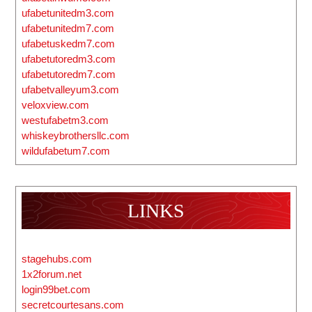
ufabetunitedm3.com
ufabetunitedm7.com
ufabetuskedm7.com
ufabetutoredm3.com
ufabetutoredm7.com
ufabetvalleyum3.com
veloxview.com
westufabetm3.com
whiskeybrothersllc.com
wildufabetum7.com
LINKS
stagehubs.com
1x2forum.net
login99bet.com
secretcourtesans.com