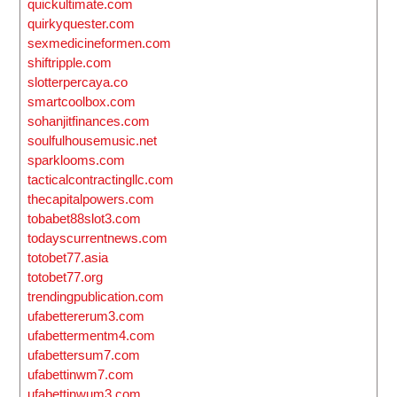
quickultimate.com
quirkyquester.com
sexmedicineformen.com
shiftripple.com
slotterpercaya.co
smartcoolbox.com
sohanjitfinances.com
soulfulhousemusic.net
sparklooms.com
tacticalcontractingllc.com
thecapitalpowers.com
tobabet88slot3.com
todayscurrentnews.com
totobet77.asia
totobet77.org
trendingpublication.com
ufabettererum3.com
ufabettermentm4.com
ufabettersum7.com
ufabettinwm7.com
ufabettinwum3.com