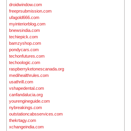
droidwindow.com
freeprsubmission.com
ufagold666.com
myinteriorblog.com
bnewsindia.com
techiepick.com
bamzyshop.com
pondycars.com
techonfutures.com
techoologic.com
raspberryketonescanada.org
medihealthrules.com
usathrill.com
vshapedental.com
canfandalucia.org
yourengineguide.com
nybreakings.com
outstationcabsservices.com
thekrtagy.com
xchangeindia.com