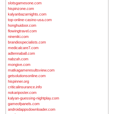
slotsgamesone.com
hispinzone.com
kalyanbazarnights.com
top-online-casino-usa.com
honghuidoor.com
flowingtravel.com
nineniki.com
brandiospecialists.com
medicalcare7.com
adtennaball.com
nabzah.com
mongive.com
matkagameresultsview.com
getsolutionsonline.com
hispinner.org
criticalinsurance.info
nokariposter.com
kalyan-guessing-nightplay.com
gameofpanels.com
androidappsdownloader.com