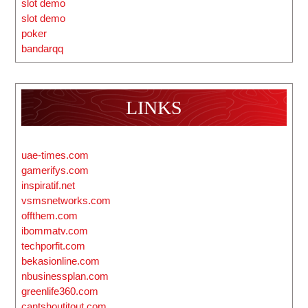
slot demo
slot demo
poker
bandarqq
LINKS
uae-times.com
gamerifys.com
inspiratif.net
vsmsnetworks.com
offthem.com
ibommatv.com
techporfit.com
bekasionline.com
nbusinessplan.com
greenlife360.com
cantshoutitout.com