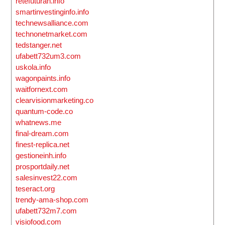
retefuturah.info
smartinvestinginfo.info
technewsalliance.com
technonetmarket.com
tedstanger.net
ufabett732um3.com
uskola.info
wagonpaints.info
waitfornext.com
clearvisionmarketing.co
quantum-code.co
whatnews.me
final-dream.com
finest-replica.net
gestioneinh.info
prosportdaily.net
salesinvest22.com
teseract.org
trendy-ama-shop.com
ufabett732m7.com
visiofood.com