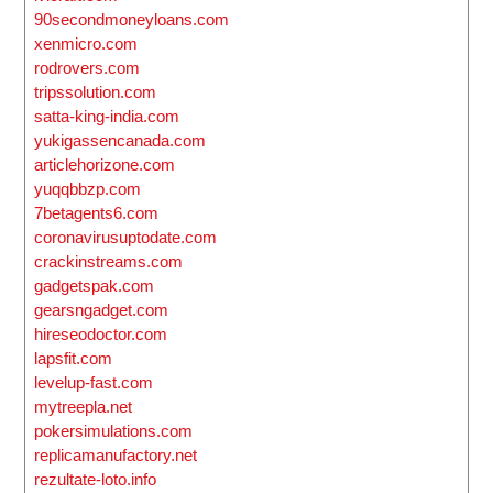
90secondmoneyloans.com
xenmicro.com
rodrovers.com
tripssolution.com
satta-king-india.com
yukigassencanada.com
articlehorizone.com
yuqqbbzp.com
7betagents6.com
coronavirusuptodate.com
crackinstreams.com
gadgetspak.com
gearsngadget.com
hireseodoctor.com
lapsfit.com
levelup-fast.com
mytreepla.net
pokersimulations.com
replicamanufactory.net
rezultate-loto.info