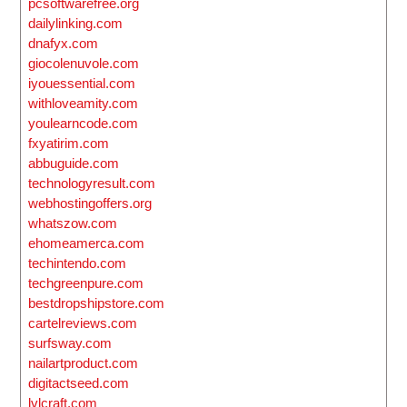
pcsoftwarefree.org
dailylinking.com
dnafyx.com
giocolenuvole.com
iyouessential.com
withloveamity.com
youlearncode.com
fxyatirim.com
abbuguide.com
technologyresult.com
webhostingoffers.org
whatszow.com
ehomeamerca.com
techintendo.com
techgreenpure.com
bestdropshipstore.com
cartelreviews.com
surfsway.com
nailartproduct.com
digitactseed.com
lvlcraft.com