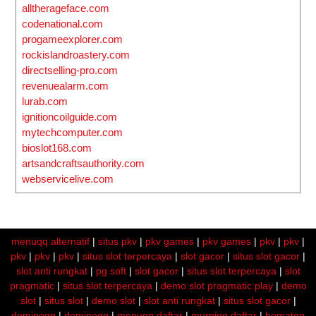
alltherageface.com
codenational.com
progameexplorer.com
rockislandroastery.com
directselling-pro.com
revenuealarm.com
lurab.com
ignitioncoilguide.com
mytechcomputer.com
bioslot168.com
artsandcraftsauthority.com
webservicelive.com
menuqq alternatif
|
situs pkv
|
pkv games
|
pkv games
|
pkv
|
pkv
|
pkv
|
pkv
|
pkv
|
situs slot terpercaya
|
slot gacor
|
situs slot gacor
|
slot anti rungkat
|
pg soft
|
slot gacor
|
situs slot terpercaya
|
slot
pragmatic
|
situs slot terpercaya
|
demo slot pragmatic play
|
demo
slot
|
situs slot
|
demo slot
|
slot anti rungkat
|
situs slot gacor
|
dominoqq
|
dominoqq
|
menuqq daftar
|
murniqq daftar
|
hematqq