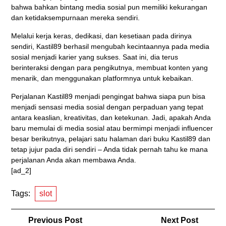
bahwa bahkan bintang media sosial pun memiliki kekurangan
dan ketidaksempurnaan mereka sendiri.
Melalui kerja keras, dedikasi, dan kesetiaan pada dirinya
sendiri, Kastil89 berhasil mengubah kecintaannya pada media
sosial menjadi karier yang sukses. Saat ini, dia terus
berinteraksi dengan para pengikutnya, membuat konten yang
menarik, dan menggunakan platformnya untuk kebaikan.
Perjalanan Kastil89 menjadi pengingat bahwa siapa pun bisa
menjadi sensasi media sosial dengan perpaduan yang tepat
antara keaslian, kreativitas, dan ketekunan. Jadi, apakah Anda
baru memulai di media sosial atau bermimpi menjadi influencer
besar berikutnya, pelajari satu halaman dari buku Kastil89 dan
tetap jujur ​​pada diri sendiri – Anda tidak pernah tahu ke mana
perjalanan Anda akan membawa Anda.
[ad_2]
Tags:
slot
Post
Previous
Next
Previous Post
Next Post