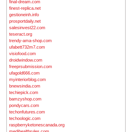
final-dream.com
finest-replica.net
gestioneinh.info
prosportdaily.net
salesinvest22.com
teseract.org
trendy-ama-shop.com
ufabett732m7.com
visiofood.com
droidwindow.com
freeprsubmission.com
ufagold666.com
myinteriorblog.com
bnewsindia.com
techiepick.com
bamzyshop.com
pondycars.com
techonfutures.com
techoologic.com
raspberryketonescanada.org
medihealthrules.com