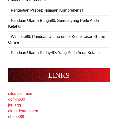
Pengertian Plisbet: Tinjauan Komprehensif
Panduan Utama Bunga99: Semua yang Perlu Anda
Ketahui
WinLose99: Panduan Utama untuk Kesuksesan Game
Online
Panduan Utama Parlay4D: Yang Perlu Anda Ketahui
LINKS
situs slot resmi
domino99
jurusqq
akun demo gacor
sbobet88