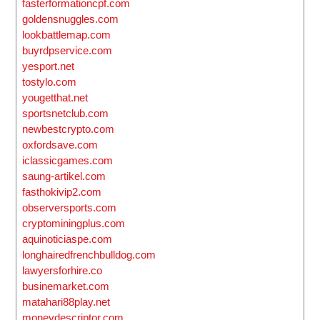
fasterformationcpf.com
goldensnuggles.com
lookbattlemap.com
buyrdpservice.com
yesport.net
tostylo.com
yougetthat.net
sportsnetclub.com
newbestcrypto.com
oxfordsave.com
iclassicgames.com
saung-artikel.com
fasthokivip2.com
observersports.com
cryptominingplus.com
aquinoticiaspe.com
longhairedfrenchbulldog.com
lawyersforhire.co
businemarket.com
matahari88play.net
moneydescriptor.com