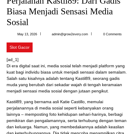
Perjalanan Kastil89: Dari Gadis
Biasa Menjadi Sensasi Media
Sosial
admin@grow2every.com
May 13, 2026
admin@grow2every.com
0 Comments
Slot Gacor
[ad_1]
Di era digital saat ini, media sosial telah menjadi platform yang
kuat bagi individu biasa untuk menjadi sensasi dalam semalam.
Salah satu kisahnya adalah tentang Kastil89, seorang gadis
muda yang berubah dari sekadar wajah di tengah keramaian
menjadi sensasi media sosial dengan jutaan pengikut.
Kastil89, yang bernama asli Katie Castillo, memulai
perjalanannya di media sosial seperti kebanyakan orang
lainnya – memposting foto kehidupan sehari-harinya, berbagi
pemikiran dan pengalamannya, serta terhubung dengan teman
dan keluarga. Namun, yang membedakannya adalah keaslian
dan keterhubungannya. Dia tidak mencoba menampilkan citra