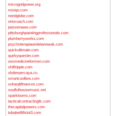
microgridpower.org
mixiqo.com
needglobe.com
ortocoach.com
passionawe.com
pittsburghpaintingprofessionals.com
plumberryworks.com
psychoterapiawioletanowak.com
quickultimate.com
quirkyquester.com
sexmedicineformen.com
shiftripple.com
slotterpercaya.co
smartcoolbox.com
sohanjitfinances.com
soulfulhousemusic.net
sparklooms.com
tacticalcontractingllc.com
thecapitalpowers.com
tobabet88slot3.com