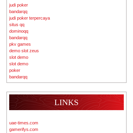
judi poker
bandarqq
judi poker terpercaya
situs qq
dominoqq
bandarqq
pkv games
demo slot zeus
slot demo
slot demo
poker
bandarqq
LINKS
uae-times.com
gamerifys.com