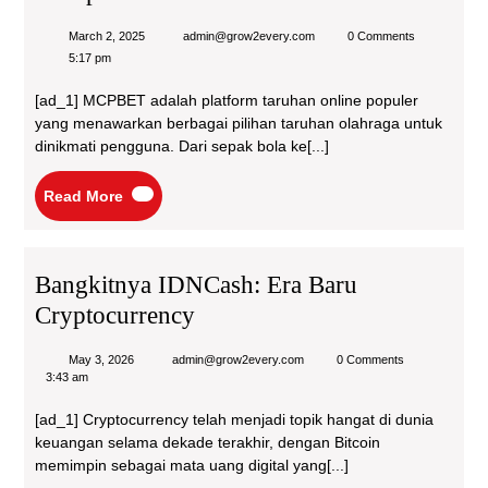
March
Menjelajahi
March 2, 2025
admin@grow2every.com
0 Comments
2,
Manfaat
5:17 pm
2025
MCPBET:
Tinjauan
[ad_1] MCPBET adalah platform taruhan online populer
Komprehensif
yang menawarkan berbagai pilihan taruhan olahraga untuk
dinikmati pengguna. Dari sepak bola ke[...]
Read
Read More
More
Bangkitnya IDNCash: Era Baru
Cryptocurrency
May
Bangkitnya
May 3, 2026
admin@grow2every.com
0 Comments
3,
IDNCash:
3:43 am
2026
Era
Baru
[ad_1] Cryptocurrency telah menjadi topik hangat di dunia
Cryptocurrency
keuangan selama dekade terakhir, dengan Bitcoin
memimpin sebagai mata uang digital yang[...]