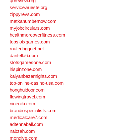
qbreview.org
servicewueste.org
zippyrevs.com
matkanumbernow.com
myjobcirculars.com
healthmoreoverfitness.com
topslotxgames.com
routerloggnet.net
dantella6.com
slotsgamesone.com
hispinzone.com
kalyanbazarnights.com
top-online-casino-usa.com
honghuidoor.com
flowingtravel.com
nineniki.com
brandiospecialists.com
medicalcare7.com
adtennaball.com
nabzah.com
mongive.com