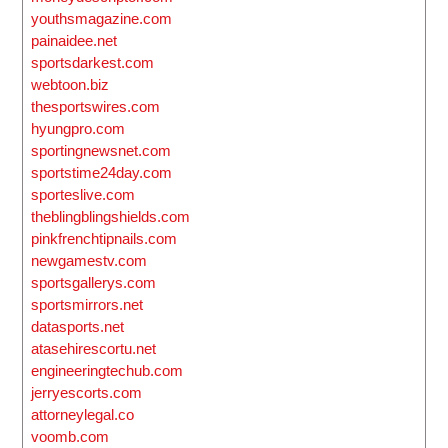
youthsmagazine.com
painaidee.net
sportsdarkest.com
webtoon.biz
thesportswires.com
hyungpro.com
sportingnewsnet.com
sportstime24day.com
sporteslive.com
theblingblingshields.com
pinkfrenchtipnails.com
newgamestv.com
sportsgallerys.com
sportsmirrors.net
datasports.net
atasehirescortu.net
engineeringtechub.com
jerryescorts.com
attorneylegal.co
voomb.com