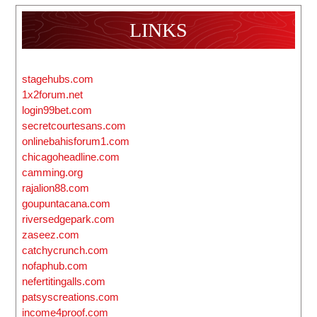
LINKS
stagehubs.com
1x2forum.net
login99bet.com
secretcourtesans.com
onlinebahisforum1.com
chicagoheadline.com
camming.org
rajalion88.com
goupuntacana.com
riversedgepark.com
zaseez.com
catchycrunch.com
nofaphub.com
nefertitingalls.com
patsyscreations.com
income4proof.com