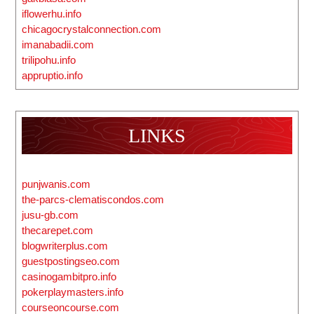
iflowerhu.info
chicagocrystalconnection.com
imanabadii.com
trilipohu.info
appruptio.info
LINKS
punjwanis.com
the-parcs-clematiscondos.com
jusu-gb.com
thecarepet.com
blogwriterplus.com
guestpostingseo.com
casinogambitpro.info
pokerplaymasters.info
courseoncourse.com