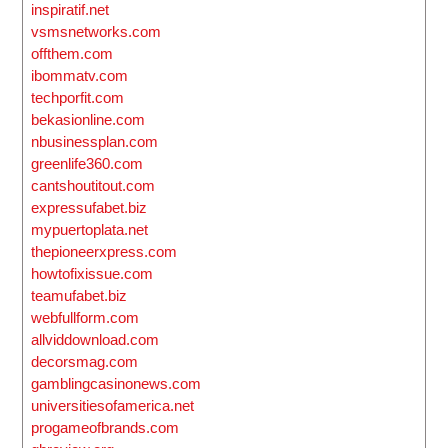
inspiratif.net
vsmsnetworks.com
offthem.com
ibommatv.com
techporfit.com
bekasionline.com
nbusinessplan.com
greenlife360.com
cantshoutitout.com
expressufabet.biz
mypuertoplata.net
thepioneerxpress.com
howtofixissue.com
teamufabet.biz
webfullform.com
allviddownload.com
decorsmag.com
gamblingcasinonews.com
universitiesofamerica.net
progameofbrands.com