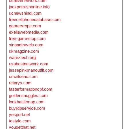
usalivenetwork.com
jackpotrushonline.info
ucnewshindi.com
freecellphonedatabase.com
gamersrope.com
exellewebmedia.com
free-gamestop.com
sinbadtravels.com
ukmagzine.com
wareztech.org
usabestnetwork.com
jessepinkmanoutfit.com
umailsend.com
retarys.com
fasterformationcpf.com
goldensnuggles.com
lookbattlemap.com
buyrdpservice.com
yesport.net
tostylo.com
yougetthat.net