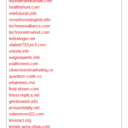
flounderandfumble.com
healthohunt.com
retefuturah.info
smartinvestinginfo.info
technewsalliance.com
technonetmarket.com
tedstanger.net
ufabett732um3.com
uskola.info
wagonpaints.info
waitfornext.com
clearvisionmarketing.co
quantum-code.co
whatnews.me
final-dream.com
finest-replica.net
gestioneinh.info
prosportdaily.net
salesinvest22.com
teseract.org
trendy-ama-shop.com