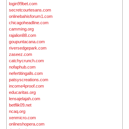
login99bet.com
secretcourtesans.com
onlinebahisforum1.com
chicagoheadline.com
camming.org
rajalion88.com
goupuntacana.com
riversedgepark.com
zaseez.com
catchycrunch.com
nofaphub.com
nefertitingalls.com
patsyscreations.com
income4proof.com
educaritas.org
lensajelajah.com
betflik09.net
ncaq.org
xenmicro.com
onlineshopera.com