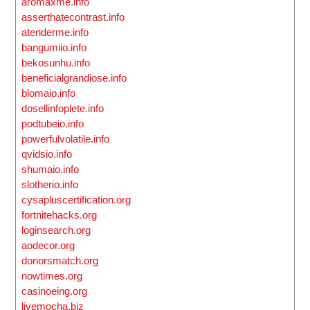
aromaxme.info
asserthatecontrast.info
atenderme.info
bangumiio.info
bekosunhu.info
beneficialgrandiose.info
blomaio.info
dosellinfoplete.info
podtubeio.info
powerfulvolatile.info
qvidsio.info
shumaio.info
slotherio.info
cysapluscertification.org
fortnitehacks.org
loginsearch.org
aodecor.org
donorsmatch.org
nowtimes.org
casinoeing.org
livemocha.biz