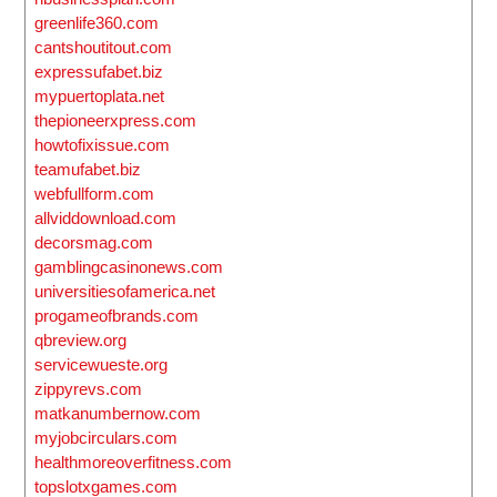
greenlife360.com
cantshoutitout.com
expressufabet.biz
mypuertoplata.net
thepioneerxpress.com
howtofixissue.com
teamufabet.biz
webfullform.com
allviddownload.com
decorsmag.com
gamblingcasinonews.com
universitiesofamerica.net
progameofbrands.com
qbreview.org
servicewueste.org
zippyrevs.com
matkanumbernow.com
myjobcirculars.com
healthmoreoverfitness.com
topslotxgames.com