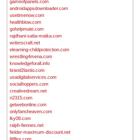
gameofpanels.com
androidappsdownloader.com
usetimenow.com
healthblow.com
gohelpmate.com
rajdhani-satta-matka.com
writerscraft.net
elearning-childprotection.com
wrestling4mena.com
knowledgeforall.info
brand2lastio.com
usadigitalservices.com
socialhoppers.com
creativedream.net
n2315.com
getwebonline.com
onlyfansheaven.com
lky08.com
ralph-fiennes.net
fielder-maximum-discount.net
fitfllex.com