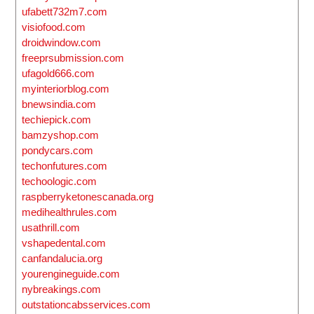
ufabett732m7.com
visiofood.com
droidwindow.com
freeprsubmission.com
ufagold666.com
myinteriorblog.com
bnewsindia.com
techiepick.com
bamzyshop.com
pondycars.com
techonfutures.com
techoologic.com
raspberryketonescanada.org
medihealthrules.com
usathrill.com
vshapedental.com
canfandalucia.org
yourengineguide.com
nybreakings.com
outstationcabsservices.com