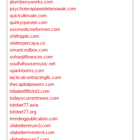
plumberryworks.com
psychoterapiawioletanowak.com
quickultimate.com
quirkyquester.com
sexmedicineformen.com
shiftripple.com
slotterpercaya.co
smartcoolbox.com
sohanjitfinances.com
soulfulhousemusic.net
sparklooms.com
tacticalcontractingllc.com
thecapitalpowers.com
tobabet88slot3.com
todayscurrentnews.com
totobet77.asia
totobet77.org
trendingpublication.com
ufabettererum3.com
ufabettermentm4.com
ufabettersum7.com