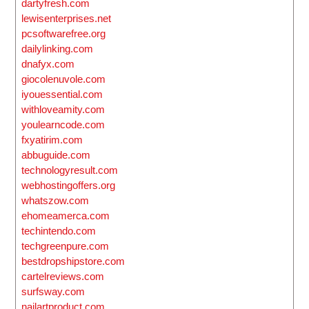
dartyfresh.com
lewisenterprises.net
pcsoftwarefree.org
dailylinking.com
dnafyx.com
giocolenuvole.com
iyouessential.com
withloveamity.com
youlearncode.com
fxyatirim.com
abbuguide.com
technologyresult.com
webhostingoffers.org
whatszow.com
ehomeamerca.com
techintendo.com
techgreenpure.com
bestdropshipstore.com
cartelreviews.com
surfsway.com
nailartproduct.com