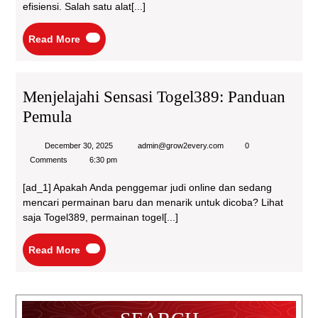
efisiensi. Salah satu alat[...]
Read
Read More
More
Menjelajahi Sensasi Togel389: Panduan
Pemula
December
Menjelajahi
December 30, 2025
admin@grow2every.com
0
30,
Sensasi
Comments
6:30 pm
2025
Togel389:
Panduan
[ad_1] Apakah Anda penggemar judi online dan sedang
Pemula
mencari permainan baru dan menarik untuk dicoba? Lihat
saja Togel389, permainan togel[...]
Read
Read More
More