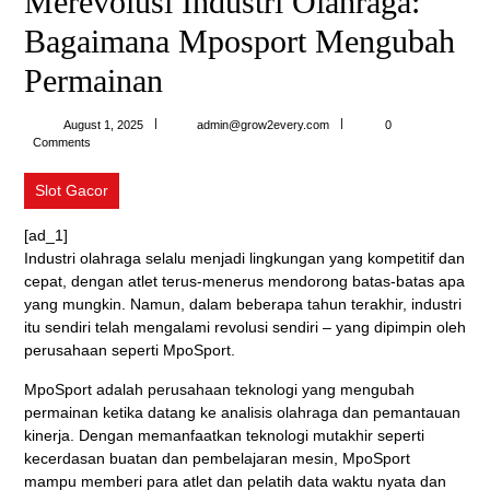
Merevolusi Industri Olahraga:
Bagaimana Mposport Mengubah
Permainan
admin@grow2every.com
August 1, 2025
admin@grow2every.com
0
Comments
Slot Gacor
[ad_1]
Industri olahraga selalu menjadi lingkungan yang kompetitif dan
cepat, dengan atlet terus-menerus mendorong batas-batas apa
yang mungkin. Namun, dalam beberapa tahun terakhir, industri
itu sendiri telah mengalami revolusi sendiri – yang dipimpin oleh
perusahaan seperti MpoSport.
MpoSport adalah perusahaan teknologi yang mengubah
permainan ketika datang ke analisis olahraga dan pemantauan
kinerja. Dengan memanfaatkan teknologi mutakhir seperti
kecerdasan buatan dan pembelajaran mesin, MpoSport
mampu memberi para atlet dan pelatih data waktu nyata dan