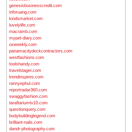
genesisbusinesscredit.com
inforuang.com
kindsmarket.com
luvelylife.com
macramb.com
mypet-diary.com
oxweekly.com
panamacitydeckcontractors.com
westfashions.com
toolshandy.com
travelstager.com
trendinspires.com
rannyephul.com
reportradar360.com
swaggyfashion.com
taraftariumtv10.com
questionquery.com
bodybuildinglegend.com
brilliant-nails.com
dandr-photography.com