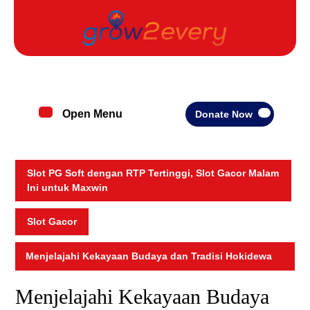
Skip
to
content
Skip
to
content
Donate
Open Menu
Donate Now
Open
Now
Menu
Slot PG Soft dengan RTP Tertinggi, Slot Gacor Malam
Ini untuk Maxwin
Slot Gacor
Menjelajahi Kekayaan Budaya dan Tradisi Hokidewa
Menjelajahi Kekayaan Budaya