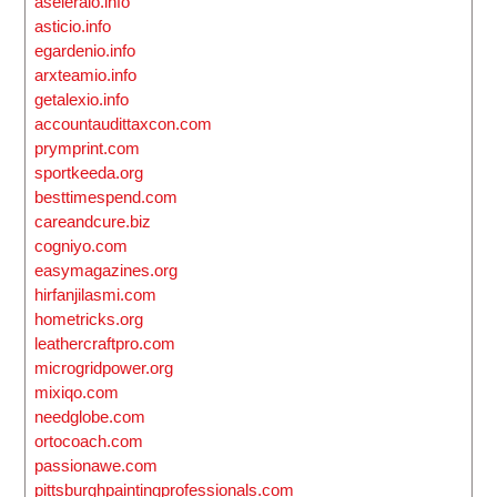
aseleraio.info
asticio.info
egardenio.info
arxteamio.info
getalexio.info
accountaudittaxcon.com
prymprint.com
sportkeeda.org
besttimespend.com
careandcure.biz
cogniyo.com
easymagazines.org
hirfanjilasmi.com
hometricks.org
leathercraftpro.com
microgridpower.org
mixiqo.com
needglobe.com
ortocoach.com
passionawe.com
pittsburghpaintingprofessionals.com