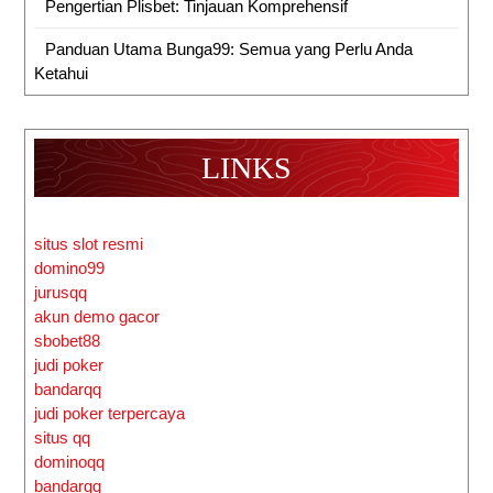
Pengertian Plisbet: Tinjauan Komprehensif
Panduan Utama Bunga99: Semua yang Perlu Anda
Ketahui
LINKS
situs slot resmi
domino99
jurusqq
akun demo gacor
sbobet88
judi poker
bandarqq
judi poker terpercaya
situs qq
dominoqq
bandarqq