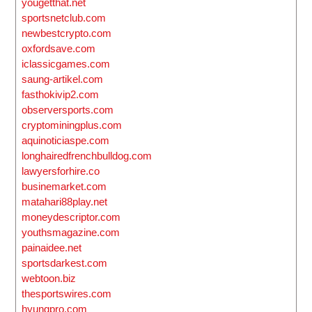
yougetthat.net
sportsnetclub.com
newbestcrypto.com
oxfordsave.com
iclassicgames.com
saung-artikel.com
fasthokivip2.com
observersports.com
cryptominingplus.com
aquinoticiaspe.com
longhairedfrenchbulldog.com
lawyersforhire.co
businemarket.com
matahari88play.net
moneydescriptor.com
youthsmagazine.com
painaidee.net
sportsdarkest.com
webtoon.biz
thesportswires.com
hyungpro.com