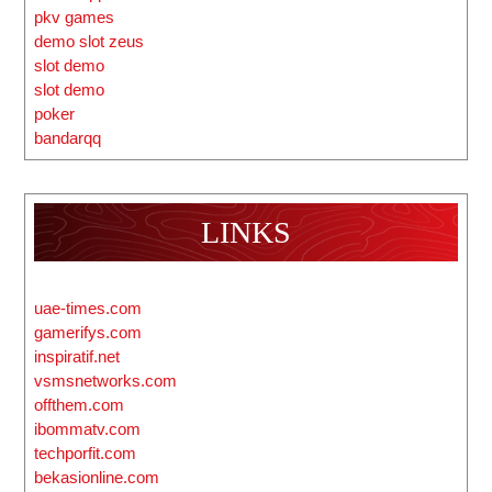
pkv games
demo slot zeus
slot demo
slot demo
poker
bandarqq
LINKS
uae-times.com
gamerifys.com
inspiratif.net
vsmsnetworks.com
offthem.com
ibommatv.com
techporfit.com
bekasionline.com