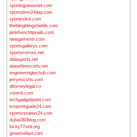
sportingnewsnet.com
sportstime24day.com
sporteslive.com
theblingblingshields.com
pinkfrenchtipnails.com
newgamestv.com
sportsgallerys.com
sportsmirrors.net
datasports.net
atasehirescortu.net
engineeringtechub.com
jerryescorts.com
attorneylegal.co
voomb.com
techgadgetpoint.com
tvsportsguide24.com
sportsreviews24.com
dubai360blog.com
lucky77slot.org
growmefast.com