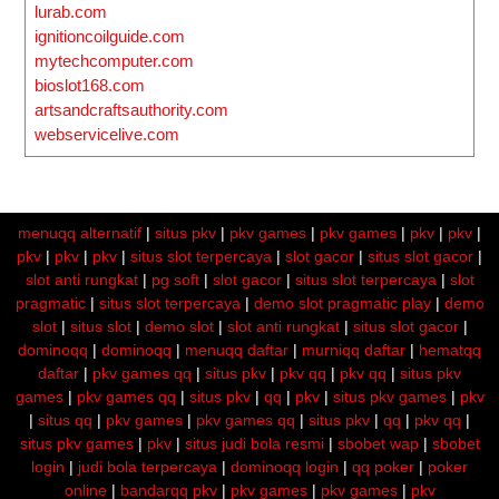
lurab.com
ignitioncoilguide.com
mytechcomputer.com
bioslot168.com
artsandcraftsauthority.com
webservicelive.com
menuqq alternatif
|
situs pkv
|
pkv games
|
pkv games
|
pkv
|
pkv
|
pkv
|
pkv
|
pkv
|
situs slot terpercaya
|
slot gacor
|
situs slot gacor
|
slot anti rungkat
|
pg soft
|
slot gacor
|
situs slot terpercaya
|
slot
pragmatic
|
situs slot terpercaya
|
demo slot pragmatic play
|
demo
slot
|
situs slot
|
demo slot
|
slot anti rungkat
|
situs slot gacor
|
dominoqq
|
dominoqq
|
menuqq daftar
|
murniqq daftar
|
hematqq
daftar
|
pkv games qq
|
situs pkv
|
pkv qq
|
pkv qq
|
situs pkv
games
|
pkv games qq
|
situs pkv
|
qq
|
pkv
|
situs pkv games
|
pkv
|
situs qq
|
pkv games
|
pkv games qq
|
situs pkv
|
qq
|
pkv qq
|
situs pkv games
|
pkv
|
situs judi bola resmi
|
sbobet wap
|
sbobet
login
|
judi bola terpercaya
|
dominoqq login
|
qq poker
|
poker
online
|
bandarqq pkv
|
pkv games
|
pkv games
|
pkv