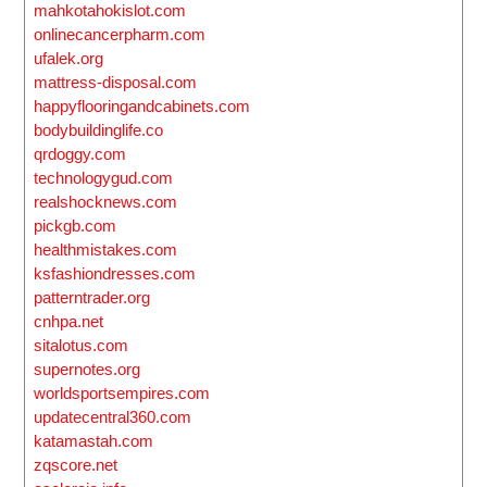
mahkotahokislot.com
onlinecancerpharm.com
ufalek.org
mattress-disposal.com
happyflooringandcabinets.com
bodybuildinglife.co
qrdoggy.com
technologygud.com
realshocknews.com
pickgb.com
healthmistakes.com
ksfashiondresses.com
patterntrader.org
cnhpa.net
sitalotus.com
supernotes.org
worldsportsempires.com
updatecentral360.com
katamastah.com
zqscore.net