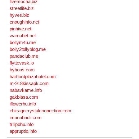
livemocha.biz
streetlife.biz
hyves.biz
enoughinfo.net
pinhive.net
warnabet.net
bollym4u.me
bolly2tollyblog.me
pandaclub.me
flyttevask.io
byhous.com
hartfordplazahotel.com
m-918kissapk.com
nabavkame.info
gakbiasa.com
iflowerhu.info
chicagocrystalconnection.com
imanabadii.com
trilipohu.info
appruptio.info