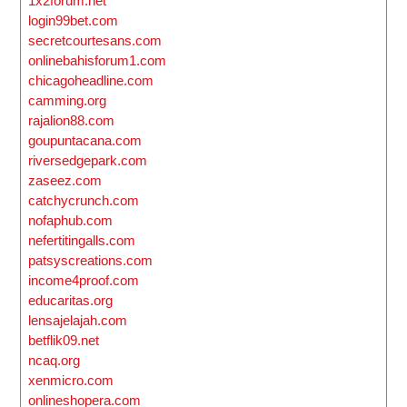
1x2forum.net
login99bet.com
secretcourtesans.com
onlinebahisforum1.com
chicagoheadline.com
camming.org
rajalion88.com
goupuntacana.com
riversedgepark.com
zaseez.com
catchycrunch.com
nofaphub.com
nefertitingalls.com
patsyscreations.com
income4proof.com
educaritas.org
lensajelajah.com
betflik09.net
ncaq.org
xenmicro.com
onlineshopera.com