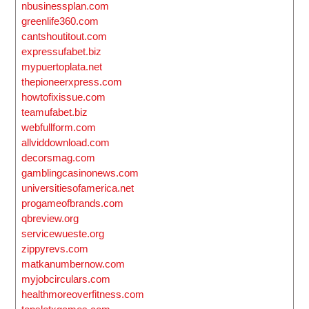
nbusinessplan.com
greenlife360.com
cantshoutitout.com
expressufabet.biz
mypuertoplata.net
thepioneerxpress.com
howtofixissue.com
teamufabet.biz
webfullform.com
allviddownload.com
decorsmag.com
gamblingcasinonews.com
universitiesofamerica.net
progameofbrands.com
qbreview.org
servicewueste.org
zippyrevs.com
matkanumbernow.com
myjobcirculars.com
healthmoreoverfitness.com