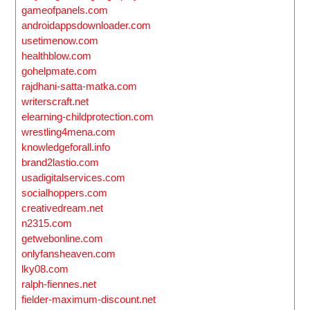
gameofpanels.com
androidappsdownloader.com
usetimenow.com
healthblow.com
gohelpmate.com
rajdhani-satta-matka.com
writerscraft.net
elearning-childprotection.com
wrestling4mena.com
knowledgeforall.info
brand2lastio.com
usadigitalservices.com
socialhoppers.com
creativedream.net
n2315.com
getwebonline.com
onlyfansheaven.com
lky08.com
ralph-fiennes.net
fielder-maximum-discount.net