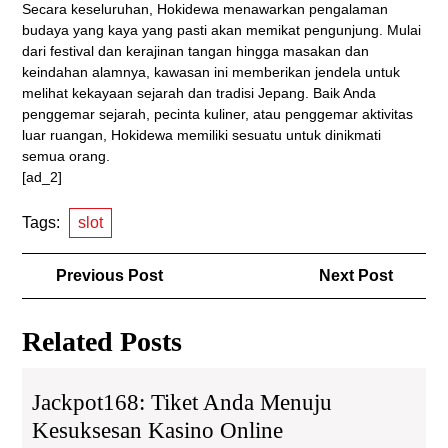
Secara keseluruhan, Hokidewa menawarkan pengalaman
budaya yang kaya yang pasti akan memikat pengunjung. Mulai
dari festival dan kerajinan tangan hingga masakan dan
keindahan alamnya, kawasan ini memberikan jendela untuk
melihat kekayaan sejarah dan tradisi Jepang. Baik Anda
penggemar sejarah, pecinta kuliner, atau penggemar aktivitas
luar ruangan, Hokidewa memiliki sesuatu untuk dinikmati
semua orang.
[ad_2]
Tags:
slot
Post
Previous
Next
Previous Post
Next Post
navigation
Post
Post
Related Posts
Jackpot168: Tiket Anda Menuju
Kesuksesan Kasino Online