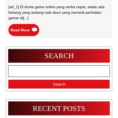
yang
[ad_1] Di dunia game online yang serba cepat, selalu ada
Meningkat
bintang yang sedang naik daun yang menarik perhatian
di
Dunia
gamer di[...]
Permainan
Online
Read
Read More
More
SEARCH
Search
RECENT POSTS