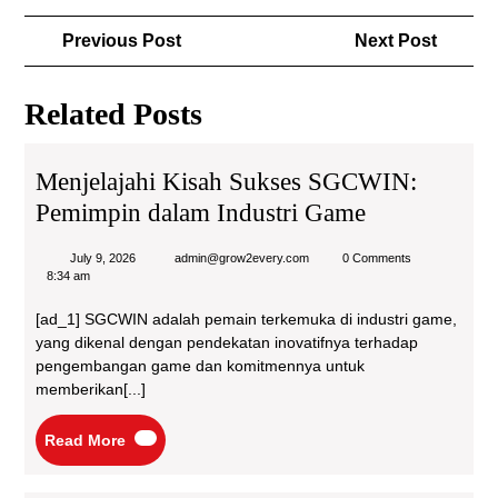
Post
Previous
Next
Previous Post
Next Post
navigation
Post
Post
Related Posts
Menjelajahi Kisah Sukses SGCWIN:
Pemimpin dalam Industri Game
July
Menjelajahi
July 9, 2026
admin@grow2every.com
0 Comments
9,
Kisah
8:34 am
2026
Sukses
SGCWIN:
[ad_1] SGCWIN adalah pemain terkemuka di industri game,
Pemimpin
yang dikenal dengan pendekatan inovatifnya terhadap
dalam
Industri
pengembangan game dan komitmennya untuk
Game
memberikan[...]
Read
Read More
More