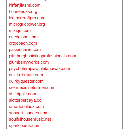
hirfanjilasmi.com
hometricks.org
leathercraftpro.com
microgridpower.org
mixiqo.com
needglobe.com
ortocoach.com
passionawe.com
pittsburghpaintingprofessionals.com
plumberryworks.com
psychoterapiawioletanowak.com
quickultimate.com
quirkyquester.com
sexmedicineformen.com
shiftripple.com
slotterpercaya.co
smartcoolbox.com
sohanjitfinances.com
soulfulhousemusic.net
sparklooms.com