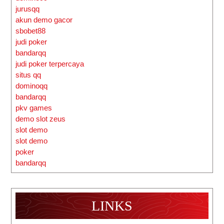
jurusqq
akun demo gacor
sbobet88
judi poker
bandarqq
judi poker terpercaya
situs qq
dominoqq
bandarqq
pkv games
demo slot zeus
slot demo
slot demo
poker
bandarqq
LINKS