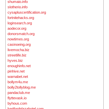
shumaio.info
slotherio.info
cysapluscertification.org
fortnitehacks.org
loginsearch.org
aodecor.org
donorsmatch.org
nowtimes.org
casinoeing.org
livemocha.biz
streetlife.biz
hyves.biz
enoughinfo.net
pinhive.net
warnabet.net
bollym4u.me
bolly2tollyblog.me
pandaclub.me
flyttevask.io
byhous.com
hartfordplazahotel.com