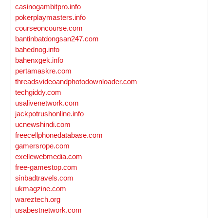
casinogambitpro.info
pokerplaymasters.info
courseoncourse.com
bantinbatdongsan247.com
bahednog.info
bahenxgek.info
pertamaskre.com
threadsvideoandphotodownloader.com
techgiddy.com
usalivenetwork.com
jackpotrushonline.info
ucnewshindi.com
freecellphonedatabase.com
gamersrope.com
exellewebmedia.com
free-gamestop.com
sinbadtravels.com
ukmagzine.com
wareztech.org
usabestnetwork.com