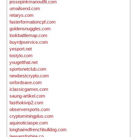
jessepinkmanoutfit.com
umailsend.com
retarys.com
fasterformationcpf.com
goldensnuggles.com
lookbattlemap.com
buyrdpservice.com
yesport.net
tostylo.com
yougetthat.net
sportsnetclub.com
newbestcrypto.com
oxfordsave.com
iclassicgames.com
saung-artikel.com
fasthokivip2.com
observersports.com
cryptominingplus.com
aquinoticiaspe.com
longhairedfrenchbulldog.com
lawyersforhire.co