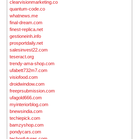
clearvisionmarketing.co
quantum-code.co
whatnews.me
final-dream.com
finest-replica.net
gestioneinh.info
prosportdaily.net
salesinvest22.com
teseract.org
trendy-ama-shop.com
ufabett732m7.com
visiofood.com
droidwindow.com
freeprsubmission.com
ufagold666.com
myinteriorblog.com
bnewsindia.com
techiepick.com
bamzyshop.com
pondycars.com
techonfutures.com