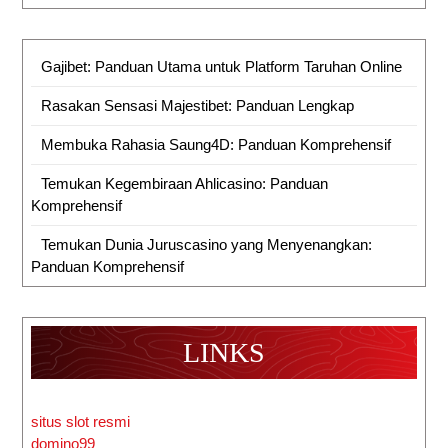
Gajibet: Panduan Utama untuk Platform Taruhan Online
Rasakan Sensasi Majestibet: Panduan Lengkap
Membuka Rahasia Saung4D: Panduan Komprehensif
Temukan Kegembiraan Ahlicasino: Panduan
Komprehensif
Temukan Dunia Juruscasino yang Menyenangkan:
Panduan Komprehensif
LINKS
situs slot resmi
domino99