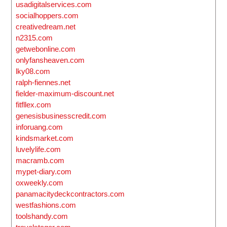
usadigitalservices.com
socialhoppers.com
creativedream.net
n2315.com
getwebonline.com
onlyfansheaven.com
lky08.com
ralph-fiennes.net
fielder-maximum-discount.net
fitfllex.com
genesisbusinesscredit.com
inforuang.com
kindsmarket.com
luvelylife.com
macramb.com
mypet-diary.com
oxweekly.com
panamacitydeckcontractors.com
westfashions.com
toolshandy.com