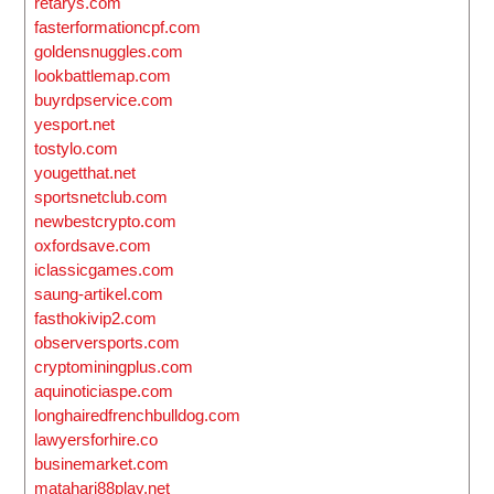
retarys.com
fasterformationcpf.com
goldensnuggles.com
lookbattlemap.com
buyrdpservice.com
yesport.net
tostylo.com
yougetthat.net
sportsnetclub.com
newbestcrypto.com
oxfordsave.com
iclassicgames.com
saung-artikel.com
fasthokivip2.com
observersports.com
cryptominingplus.com
aquinoticiaspe.com
longhairedfrenchbulldog.com
lawyersforhire.co
businemarket.com
matahari88play.net