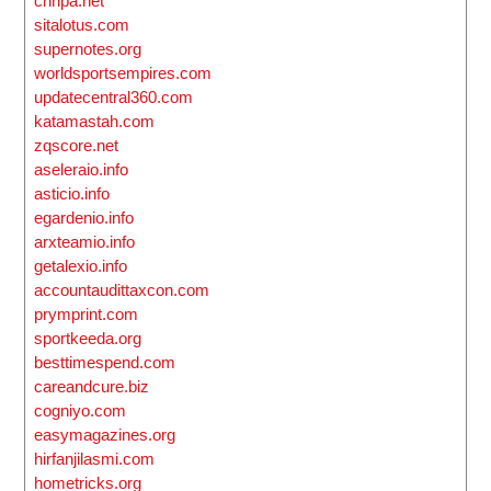
cnhpa.net
sitalotus.com
supernotes.org
worldsportsempires.com
updatecentral360.com
katamastah.com
zqscore.net
aseleraio.info
asticio.info
egardenio.info
arxteamio.info
getalexio.info
accountaudittaxcon.com
prymprint.com
sportkeeda.org
besttimespend.com
careandcure.biz
cogniyo.com
easymagazines.org
hirfanjilasmi.com
hometricks.org