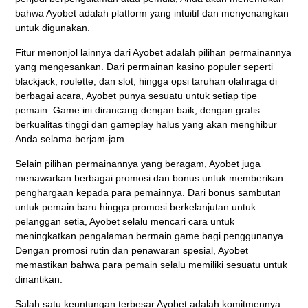
bahwa Ayobet adalah platform yang intuitif dan menyenangkan
untuk digunakan.
Fitur menonjol lainnya dari Ayobet adalah pilihan permainannya
yang mengesankan. Dari permainan kasino populer seperti
blackjack, roulette, dan slot, hingga opsi taruhan olahraga di
berbagai acara, Ayobet punya sesuatu untuk setiap tipe
pemain. Game ini dirancang dengan baik, dengan grafis
berkualitas tinggi dan gameplay halus yang akan menghibur
Anda selama berjam-jam.
Selain pilihan permainannya yang beragam, Ayobet juga
menawarkan berbagai promosi dan bonus untuk memberikan
penghargaan kepada para pemainnya. Dari bonus sambutan
untuk pemain baru hingga promosi berkelanjutan untuk
pelanggan setia, Ayobet selalu mencari cara untuk
meningkatkan pengalaman bermain game bagi penggunanya.
Dengan promosi rutin dan penawaran spesial, Ayobet
memastikan bahwa para pemain selalu memiliki sesuatu untuk
dinantikan.
Salah satu keuntungan terbesar Ayobet adalah komitmennya