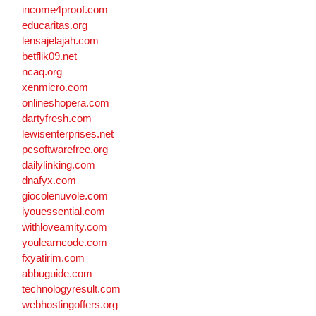
income4proof.com
educaritas.org
lensajelajah.com
betflik09.net
ncaq.org
xenmicro.com
onlineshopera.com
dartyfresh.com
lewisenterprises.net
pcsoftwarefree.org
dailylinking.com
dnafyx.com
giocolenuvole.com
iyouessential.com
withloveamity.com
youlearncode.com
fxyatirim.com
abbuguide.com
technologyresult.com
webhostingoffers.org