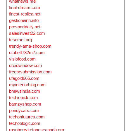
whatnews.me
final-dream.com
finest-replica.net
gestioneinh.info
prosportdaily.net
salesinvest22.com
teseract.org
trendy-ama-shop.com
ufabett732m7.com
visiofood.com
droidwindow.com
freeprsubmission.com
ufagold666.com
myinteriorblog.com
bnewsindia.com
techiepick.com
bamzyshop.com
pondycars.com
techonfutures.com
techoologic.com
raspberryketonescanada.org