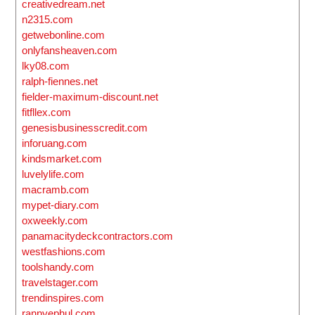
creativedream.net
n2315.com
getwebonline.com
onlyfansheaven.com
lky08.com
ralph-fiennes.net
fielder-maximum-discount.net
fitfllex.com
genesisbusinesscredit.com
inforuang.com
kindsmarket.com
luvelylife.com
macramb.com
mypet-diary.com
oxweekly.com
panamacitydeckcontractors.com
westfashions.com
toolshandy.com
travelstager.com
trendinspires.com
rannyephul.com