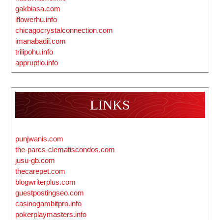
gakbiasa.com
iflowerhu.info
chicagocrystalconnection.com
imanabadii.com
trilipohu.info
appruptio.info
LINKS
punjwanis.com
the-parcs-clematiscondos.com
jusu-gb.com
thecarepet.com
blogwriterplus.com
guestpostingseo.com
casinogambitpro.info
pokerplaymasters.info