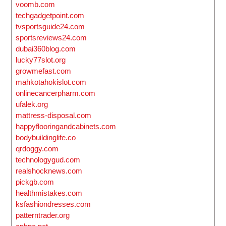
voomb.com
techgadgetpoint.com
tvsportsguide24.com
sportsreviews24.com
dubai360blog.com
lucky77slot.org
growmefast.com
mahkotahokislot.com
onlinecancerpharm.com
ufalek.org
mattress-disposal.com
happyflooringandcabinets.com
bodybuildinglife.co
qrdoggy.com
technologygud.com
realshocknews.com
pickgb.com
healthmistakes.com
ksfashiondresses.com
patterntrader.org