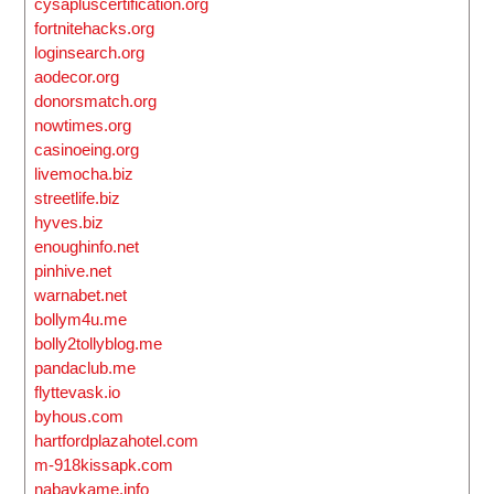
cysapluscertification.org
fortnitehacks.org
loginsearch.org
aodecor.org
donorsmatch.org
nowtimes.org
casinoeing.org
livemocha.biz
streetlife.biz
hyves.biz
enoughinfo.net
pinhive.net
warnabet.net
bollym4u.me
bolly2tollyblog.me
pandaclub.me
flyttevask.io
byhous.com
hartfordplazahotel.com
m-918kissapk.com
nabavkame.info