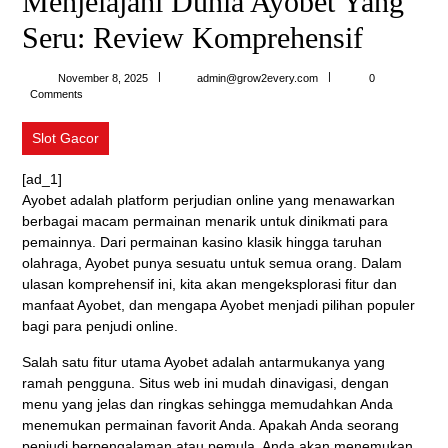
Menjelajahi Dunia Ayobet Yang
Seru: Review Komprehensif
admin@grow2every.com
November 8, 2025
admin@grow2every.com
0
Comments
Slot Gacor
[ad_1]
Ayobet adalah platform perjudian online yang menawarkan
berbagai macam permainan menarik untuk dinikmati para
pemainnya. Dari permainan kasino klasik hingga taruhan
olahraga, Ayobet punya sesuatu untuk semua orang. Dalam
ulasan komprehensif ini, kita akan mengeksplorasi fitur dan
manfaat Ayobet, dan mengapa Ayobet menjadi pilihan populer
bagi para penjudi online.
Salah satu fitur utama Ayobet adalah antarmukanya yang
ramah pengguna. Situs web ini mudah dinavigasi, dengan
menu yang jelas dan ringkas sehingga memudahkan Anda
menemukan permainan favorit Anda. Apakah Anda seorang
penjudi berpengalaman atau pemula, Anda akan menemukan