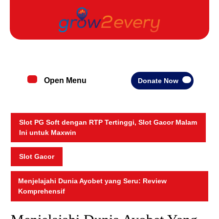
Skip
to
content
Skip
to
content
Donate
Open Menu
Donate Now
Open
Now
Menu
Slot PG Soft dengan RTP Tertinggi, Slot Gacor Malam
Ini untuk Maxwin
Slot Gacor
Menjelajahi Dunia Ayobet yang Seru: Review
Komprehensif