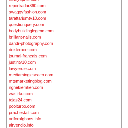
reportradar360.com
swaggyfashion.com
taraftariumtv10.com
questionquery.com
bodybuildinglegend.com
brilliant-nails.com
dandr-photography.com
dokteroce.com
journal-francais.com
justintv10.com
lawyerule.com
mediamingleseaco.com
mtsmarketingblog.com
nghekiemtien.com
wasirku.com
tejas24.com
poolturbo.com
prachestait.com
artforafghans.info
airvendio.info