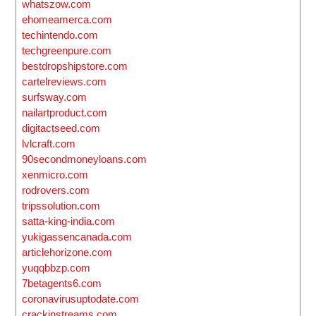
whatszow.com
ehomeamerca.com
techintendo.com
techgreenpure.com
bestdropshipstore.com
cartelreviews.com
surfsway.com
nailartproduct.com
digitactseed.com
lvlcraft.com
90secondmoneyloans.com
xenmicro.com
rodrovers.com
tripssolution.com
satta-king-india.com
yukigassencanada.com
articlehorizone.com
yuqqbbzp.com
7betagents6.com
coronavirusuptodate.com
crackinstreams.com