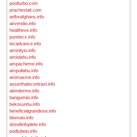
poolturbo.com
prachestait.com
artforafghans.info
airvendio.info
healthexe.info
puretecx.info
tecadvance.info
aminityio.info
amiolahu.info
ampacheme.info
ampullahu.info
aromaxme.info
asserthatecontrast.info
atenderme.info
bangumiio.info
bekosunhu.info
beneficialgrandiose.info
blomaio.info
dosellinfoplete.info
podtubeio.info