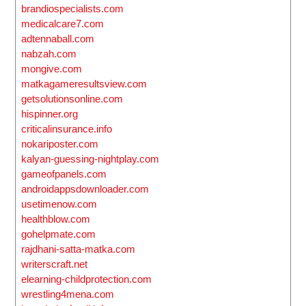
brandiospecialists.com
medicalcare7.com
adtennaball.com
nabzah.com
mongive.com
matkagameresultsview.com
getsolutionsonline.com
hispinner.org
criticalinsurance.info
nokariposter.com
kalyan-guessing-nightplay.com
gameofpanels.com
androidappsdownloader.com
usetimenow.com
healthblow.com
gohelpmate.com
rajdhani-satta-matka.com
writerscraft.net
elearning-childprotection.com
wrestling4mena.com