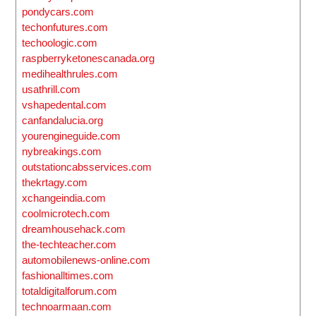
pondycars.com
techonfutures.com
techoologic.com
raspberryketonescanada.org
medihealthrules.com
usathrill.com
vshapedental.com
canfandalucia.org
yourengineguide.com
nybreakings.com
outstationcabsservices.com
thekrtagy.com
xchangeindia.com
coolmicrotech.com
dreamhousehack.com
the-techteacher.com
automobilenews-online.com
fashionalltimes.com
totaldigitalforum.com
technoarmaan.com