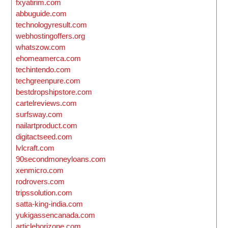
fxyatirim.com
abbuguide.com
technologyresult.com
webhostingoffers.org
whatszow.com
ehomeamerca.com
techintendo.com
techgreenpure.com
bestdropshipstore.com
cartelreviews.com
surfsway.com
nailartproduct.com
digitactseed.com
lvlcraft.com
90secondmoneyloans.com
xenmicro.com
rodrovers.com
tripssolution.com
satta-king-india.com
yukigassencanada.com
articlehorizone.com