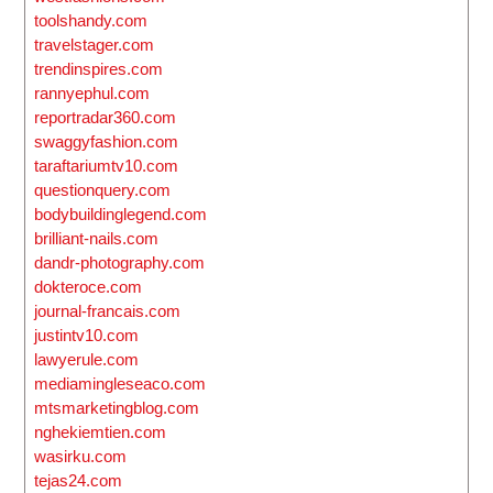
toolshandy.com
travelstager.com
trendinspires.com
rannyephul.com
reportradar360.com
swaggyfashion.com
taraftariumtv10.com
questionquery.com
bodybuildinglegend.com
brilliant-nails.com
dandr-photography.com
dokteroce.com
journal-francais.com
justintv10.com
lawyerule.com
mediamingleseaco.com
mtsmarketingblog.com
nghekiemtien.com
wasirku.com
tejas24.com