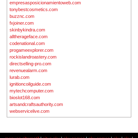
empresasposicionamientoweb.com
tonybestcosmetics.com
buzznc.com
fxjoiner.com
skinbykindra.com
alltherageface.com
codenational.com
progameexplorer.com
rockislandroastery.com
directselling-pro.com
revenuealarm.com
lurab.com
ignitioncoilguide.com
mytechcomputer.com
bioslot168.com
artsandcraftsauthority.com
webservicelive.com