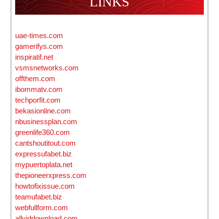
LINKS
uae-times.com
gamerifys.com
inspiratif.net
vsmsnetworks.com
offthem.com
ibommatv.com
techporfit.com
bekasionline.com
nbusinessplan.com
greenlife360.com
cantshoutitout.com
expressufabet.biz
mypuertoplata.net
thepioneerxpress.com
howtofixissue.com
teamufabet.biz
webfullform.com
allviddownload.com