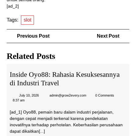
[ad_2]
Tags:
slot
Post
Previous
Next
Previous Post
Next Post
navigation
Post
Post
Related Posts
Inside Oyo88: Rahasia Kesuksesannya
di Industri Travel
July
Inside
July 10, 2026
admin@grow2every.com
0 Comments
10,
Oyo88:
8:37 am
2026
Rahasia
Kesuksesannya
[ad_1] Oyo88, pemain baru dalam industri perjalanan,
di
dengan cepat menjadi terkenal karena pendekatan
Industri
Travel
inovatifnya terhadap perhotelan. Keberhasilan perusahaan
dapat dikaitkan[...]