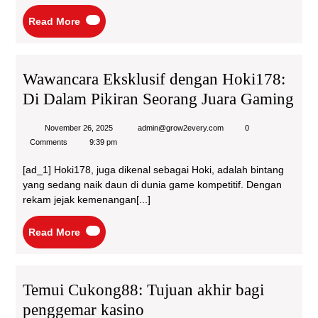
Read
Read More
More
Wawancara Eksklusif dengan Hoki178:
Di Dalam Pikiran Seorang Juara Gaming
November
Wawancara
November 26, 2025
admin@grow2every.com
0
26,
Eksklusif
Comments
9:39 pm
2025
dengan
Hoki178:
[ad_1] Hoki178, juga dikenal sebagai Hoki, adalah bintang
Di
Dalam
yang sedang naik daun di dunia game kompetitif. Dengan
Pikiran
rekam jejak kemenangan[...]
Seorang
Juara
Gaming
Read
Read More
More
Temui Cukong88: Tujuan akhir bagi
penggemar kasino