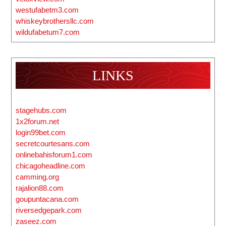
westufabetm3.com
whiskeybrothersllc.com
wildufabetum7.com
LINKS
stagehubs.com
1x2forum.net
login99bet.com
secretcourtesans.com
onlinebahisforum1.com
chicagoheadline.com
camming.org
rajalion88.com
goupuntacana.com
riversedgepark.com
zaseez.com