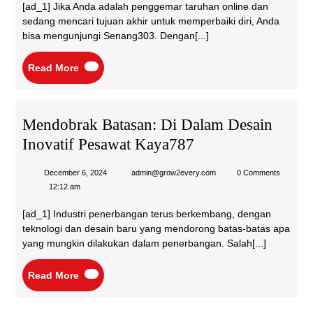
[ad_1] Jika Anda adalah penggemar taruhan online dan
Utama
Para
sedang mencari tujuan akhir untuk memperbaiki diri, Anda
Penggemar
bisa mengunjungi Senang303. Dengan[...]
Taruhan
Online
Read
Read More
More
Mendobrak Batasan: Di Dalam Desain
Inovatif Pesawat Kaya787
December
Mendobrak
December 6, 2024
admin@grow2every.com
0 Comments
6,
Batasan:
12:12 am
2024
Di
Dalam
[ad_1] Industri penerbangan terus berkembang, dengan
Desain
Inovatif
teknologi dan desain baru yang mendorong batas-batas apa
Pesawat
yang mungkin dilakukan dalam penerbangan. Salah[...]
Kaya787
Read
Read More
More