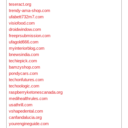
teseract.org
trendy-ama-shop.com
ufabett732m7.com
visiofood.com
droidwindow.com
freeprsubmission.com
ufagold666.com
myinteriorblog.com
bnewsindia.com
techiepick.com
bamzyshop.com
pondycars.com
techonfutures.com
techoologic.com
raspberryketonescanada.org
medihealthrules.com
usathrill.com
vshapedental.com
canfandalucia.org
yourengineguide.com