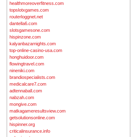
healthmoreoverfitness.com
topslotxgames.com
routerloggnet.net
dantella6.com
slotsgamesone.com
hispinzone.com
kalyanbazarnights.com
top-online-casino-usa.com
honghuidoor.com
flowingtravel.com
nineniki.com
brandiospecialists.com
medicalcare7.com
adtennaball.com
nabzah.com
mongive.com
matkagameresultsview.com
getsolutionsonline.com
hispinner.org
criticalinsurance.info