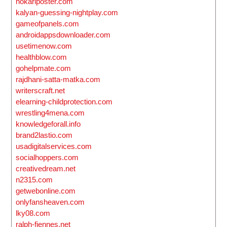
nokariposter.com
kalyan-guessing-nightplay.com
gameofpanels.com
androidappsdownloader.com
usetimenow.com
healthblow.com
gohelpmate.com
rajdhani-satta-matka.com
writerscraft.net
elearning-childprotection.com
wrestling4mena.com
knowledgeforall.info
brand2lastio.com
usadigitalservices.com
socialhoppers.com
creativedream.net
n2315.com
getwebonline.com
onlyfansheaven.com
lky08.com
ralph-fiennes.net