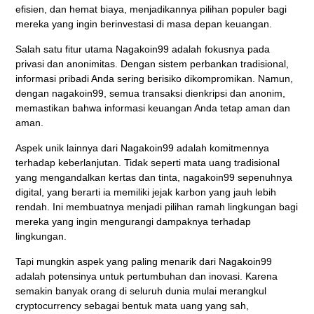
efisien, dan hemat biaya, menjadikannya pilihan populer bagi
mereka yang ingin berinvestasi di masa depan keuangan.
Salah satu fitur utama Nagakoin99 adalah fokusnya pada
privasi dan anonimitas. Dengan sistem perbankan tradisional,
informasi pribadi Anda sering berisiko dikompromikan. Namun,
dengan nagakoin99, semua transaksi dienkripsi dan anonim,
memastikan bahwa informasi keuangan Anda tetap aman dan
aman.
Aspek unik lainnya dari Nagakoin99 adalah komitmennya
terhadap keberlanjutan. Tidak seperti mata uang tradisional
yang mengandalkan kertas dan tinta, nagakoin99 sepenuhnya
digital, yang berarti ia memiliki jejak karbon yang jauh lebih
rendah. Ini membuatnya menjadi pilihan ramah lingkungan bagi
mereka yang ingin mengurangi dampaknya terhadap
lingkungan.
Tapi mungkin aspek yang paling menarik dari Nagakoin99
adalah potensinya untuk pertumbuhan dan inovasi. Karena
semakin banyak orang di seluruh dunia mulai merangkul
cryptocurrency sebagai bentuk mata uang yang sah,