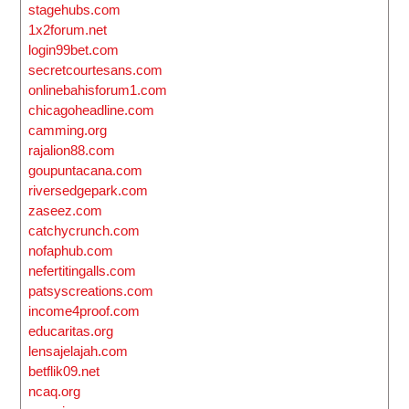
stagehubs.com
1x2forum.net
login99bet.com
secretcourtesans.com
onlinebahisforum1.com
chicagoheadline.com
camming.org
rajalion88.com
goupuntacana.com
riversedgepark.com
zaseez.com
catchycrunch.com
nofaphub.com
nefertitingalls.com
patsyscreations.com
income4proof.com
educaritas.org
lensajelajah.com
betflik09.net
ncaq.org