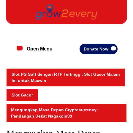
Skip
to
content
Skip
to
content
Donate
Open Menu
Donate Now
Open
Now
Menu
Slot PG Soft dengan RTP Tertinggi, Slot Gacor Malam
Ini untuk Maxwin
Slot Gacor
Mengungkap Masa Depan Cryptocurrency:
Pandangan Dekat Nagakoin99