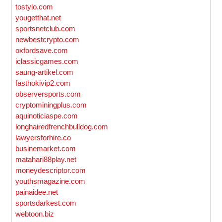
tostylo.com
yougetthat.net
sportsnetclub.com
newbestcrypto.com
oxfordsave.com
iclassicgames.com
saung-artikel.com
fasthokivip2.com
observersports.com
cryptominingplus.com
aquinoticiaspe.com
longhairedfrenchbulldog.com
lawyersforhire.co
businemarket.com
matahari88play.net
moneydescriptor.com
youthsmagazine.com
painaidee.net
sportsdarkest.com
webtoon.biz