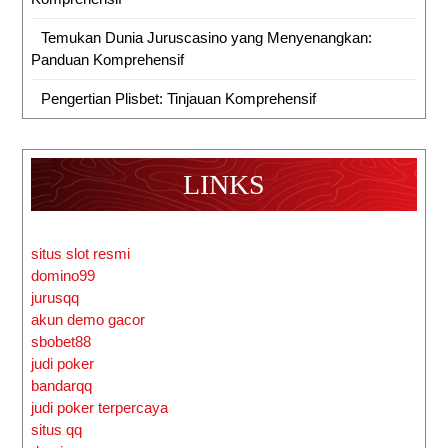
Temukan Dunia Juruscasino yang Menyenangkan:
Panduan Komprehensif
Pengertian Plisbet: Tinjauan Komprehensif
LINKS
situs slot resmi
domino99
jurusqq
akun demo gacor
sbobet88
judi poker
bandarqq
judi poker terpercaya
situs qq