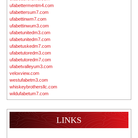
ufabettermentm4.com
ufabettersum7.com
ufabettinwm7.com
ufabettinwum3.com
ufabetunitedm3.com
ufabetunitedm7.com
ufabetuskedm7.com
ufabetutoredm3.com
ufabetutoredm7.com
ufabetvalleyum3.com
veloxview.com
westufabetm3.com
whiskeybrothersllc.com
wildufabetum7.com
LINKS