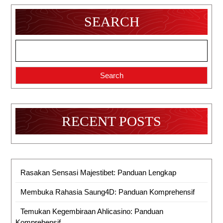
SEARCH
Search
RECENT POSTS
Rasakan Sensasi Majestibet: Panduan Lengkap
Membuka Rahasia Saung4D: Panduan Komprehensif
Temukan Kegembiraan Ahlicasino: Panduan
Komprehensif