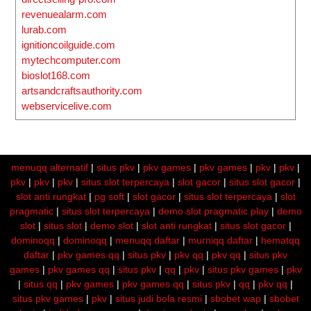
revenuealarm.com
lurab.com
ignitioncoilguide.com
mytechcomputer.com
bioslot168.com
artsandcraftsauthority.com
webservicelive.com
menuqq alternatif
|
situs pkv
|
pkv games
|
pkv games
|
pkv
|
pkv
|
pkv
|
pkv
|
pkv
|
situs slot terpercaya
|
slot gacor
|
situs slot gacor
|
slot anti rungkat
|
pg soft
|
slot gacor
|
situs slot terpercaya
|
slot
pragmatic
|
situs slot terpercaya
|
demo slot pragmatic play
|
demo
slot
|
situs slot
|
demo slot
|
slot anti rungkat
|
situs slot gacor
|
dominoqq
|
dominoqq
|
menuqq daftar
|
murniqq daftar
|
hematqq
daftar
|
pkv games qq
|
situs pkv
|
pkv qq
|
pkv qq
|
situs pkv
games
|
pkv games qq
|
situs pkv
|
qq
|
pkv
|
situs pkv games
|
pkv
|
situs qq
|
pkv games
|
pkv games qq
|
situs pkv
|
qq
|
pkv qq
|
situs pkv games
|
pkv
|
situs judi bola resmi
|
sbobet wap
|
sbobet