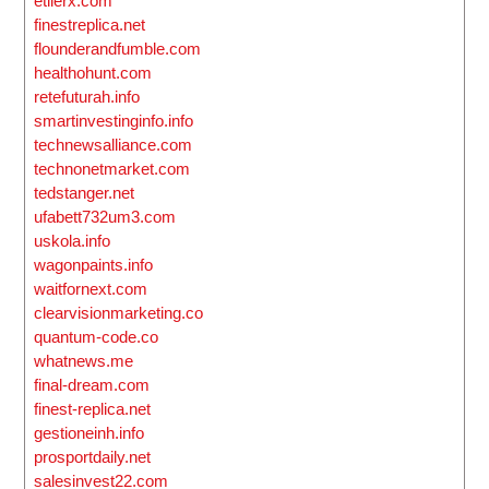
etilerx.com
finestreplica.net
flounderandfumble.com
healthohunt.com
retefuturah.info
smartinvestinginfo.info
technewsalliance.com
technonetmarket.com
tedstanger.net
ufabett732um3.com
uskola.info
wagonpaints.info
waitfornext.com
clearvisionmarketing.co
quantum-code.co
whatnews.me
final-dream.com
finest-replica.net
gestioneinh.info
prosportdaily.net
salesinvest22.com