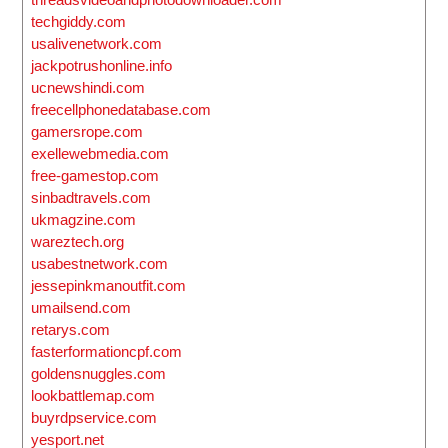
techgiddy.com
usalivenetwork.com
jackpotrushonline.info
ucnewshindi.com
freecellphonedatabase.com
gamersrope.com
exellewebmedia.com
free-gamestop.com
sinbadtravels.com
ukmagzine.com
wareztech.org
usabestnetwork.com
jessepinkmanoutfit.com
umailsend.com
retarys.com
fasterformationcpf.com
goldensnuggles.com
lookbattlemap.com
buyrdpservice.com
yesport.net