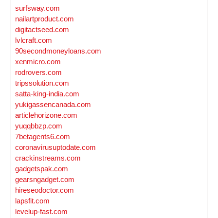
surfsway.com
nailartproduct.com
digitactseed.com
lvlcraft.com
90secondmoneyloans.com
xenmicro.com
rodrovers.com
tripssolution.com
satta-king-india.com
yukigassencanada.com
articlehorizone.com
yuqqbbzp.com
7betagents6.com
coronavirusuptodate.com
crackinstreams.com
gadgetspak.com
gearsngadget.com
hireseodoctor.com
lapsfit.com
levelup-fast.com