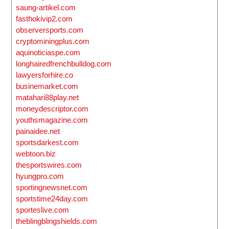
saung-artikel.com
fasthokivip2.com
observersports.com
cryptominingplus.com
aquinoticiaspe.com
longhairedfrenchbulldog.com
lawyersforhire.co
businemarket.com
matahari88play.net
moneydescriptor.com
youthsmagazine.com
painaidee.net
sportsdarkest.com
webtoon.biz
thesportswires.com
hyungpro.com
sportingnewsnet.com
sportstime24day.com
sporteslive.com
theblingblingshields.com