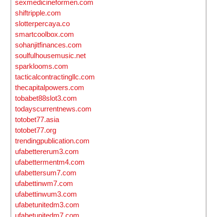
sexmedicineformen.com
shiftripple.com
slotterpercaya.co
smartcoolbox.com
sohanjitfinances.com
soulfulhousemusic.net
sparklooms.com
tacticalcontractingllc.com
thecapitalpowers.com
tobabet88slot3.com
todayscurrentnews.com
totobet77.asia
totobet77.org
trendingpublication.com
ufabettererum3.com
ufabettermentm4.com
ufabettersum7.com
ufabettinwm7.com
ufabettinwum3.com
ufabetunitedm3.com
ufabetunitedm7.com