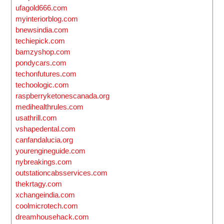
ufagold666.com
myinteriorblog.com
bnewsindia.com
techiepick.com
bamzyshop.com
pondycars.com
techonfutures.com
techoologic.com
raspberryketonescanada.org
medihealthrules.com
usathrill.com
vshapedental.com
canfandalucia.org
yourengineguide.com
nybreakings.com
outstationcabsservices.com
thekrtagy.com
xchangeindia.com
coolmicrotech.com
dreamhousehack.com