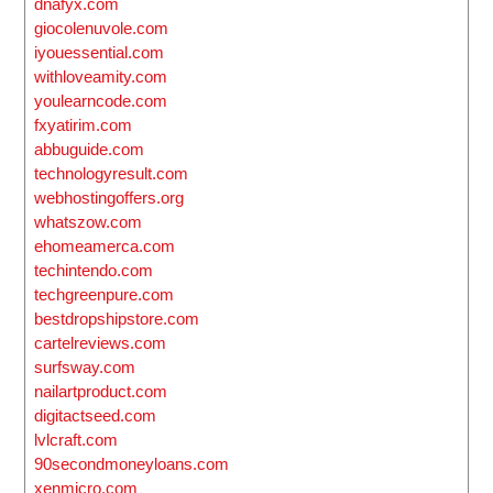
dnafyx.com
giocolenuvole.com
iyouessential.com
withloveamity.com
youlearncode.com
fxyatirim.com
abbuguide.com
technologyresult.com
webhostingoffers.org
whatszow.com
ehomeamerca.com
techintendo.com
techgreenpure.com
bestdropshipstore.com
cartelreviews.com
surfsway.com
nailartproduct.com
digitactseed.com
lvlcraft.com
90secondmoneyloans.com
xenmicro.com