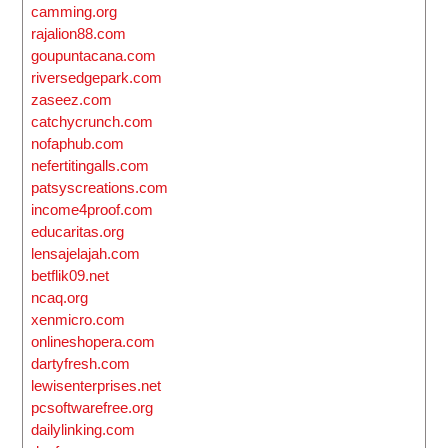
camming.org
rajalion88.com
goupuntacana.com
riversedgepark.com
zaseez.com
catchycrunch.com
nofaphub.com
nefertitingalls.com
patsyscreations.com
income4proof.com
educaritas.org
lensajelajah.com
betflik09.net
ncaq.org
xenmicro.com
onlineshopera.com
dartyfresh.com
lewisenterprises.net
pcsoftwarefree.org
dailylinking.com