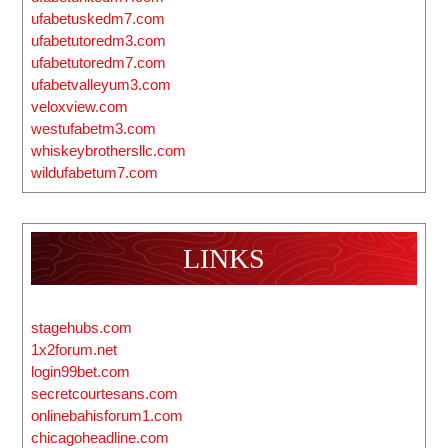
ufabetuskedm7.com
ufabetutoredm3.com
ufabetutoredm7.com
ufabetvalleyum3.com
veloxview.com
westufabetm3.com
whiskeybrothersllc.com
wildufabetum7.com
LINKS
stagehubs.com
1x2forum.net
login99bet.com
secretcourtesans.com
onlinebahisforum1.com
chicagoheadline.com