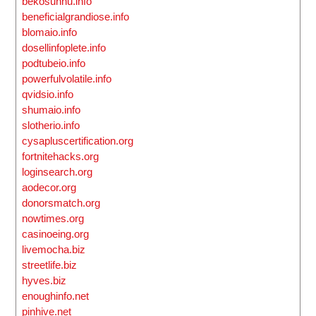
bekosunhu.info
beneficialgrandiose.info
blomaio.info
dosellinfoplete.info
podtubeio.info
powerfulvolatile.info
qvidsio.info
shumaio.info
slotherio.info
cysapluscertification.org
fortnitehacks.org
loginsearch.org
aodecor.org
donorsmatch.org
nowtimes.org
casinoeing.org
livemocha.biz
streetlife.biz
hyves.biz
enoughinfo.net
pinhive.net