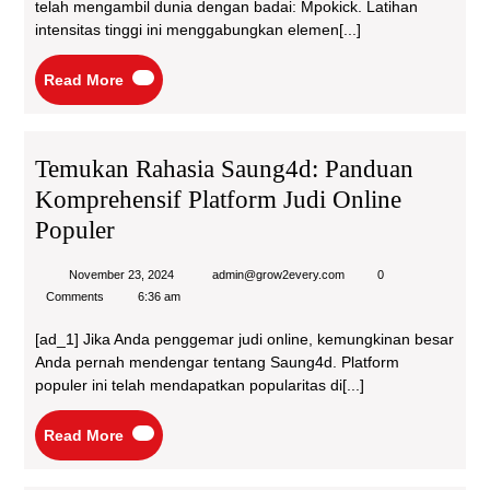
Berikutnya
telah mengambil dunia dengan badai: Mpokick. Latihan
Dalam
intensitas tinggi ini menggabungkan elemen[...]
Kebugaran
Read
Read More
More
Temukan Rahasia Saung4d: Panduan
Komprehensif Platform Judi Online
Populer
November
Temukan
November 23, 2024
admin@grow2every.com
0
23,
Rahasia
Comments
6:36 am
2024
Saung4d:
Panduan
[ad_1] Jika Anda penggemar judi online, kemungkinan besar
Komprehensif
Platform
Anda pernah mendengar tentang Saung4d. Platform
Judi
populer ini telah mendapatkan popularitas di[...]
Online
Populer
Read
Read More
More