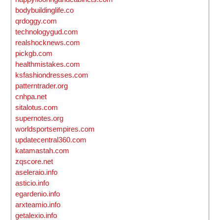
bodybuildinglife.co
qrdoggy.com
technologygud.com
realshocknews.com
pickgb.com
healthmistakes.com
ksfashiondresses.com
patterntrader.org
cnhpa.net
sitalotus.com
supernotes.org
worldsportsempires.com
updatecentral360.com
katamastah.com
zqscore.net
aseleraio.info
asticio.info
egardenio.info
arxteamio.info
getalexio.info