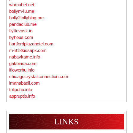
warnabet.net
bollym4u.me
bolly2tollyblog.me
pandaclub.me
flyttevask.io
byhous.com
hartfordplazahotel.com
m-918kissapk.com
nabavkame.info
gakbiasa.com
iflowerhu.info
chicagocrystalconnection.com
imanabadii.com
trilipohu.info
appruptio.info
LINKS