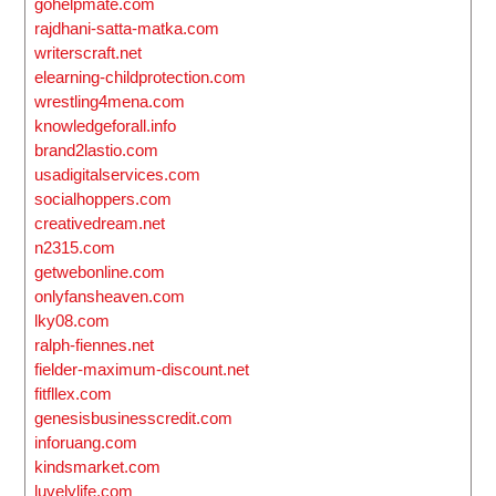
gohelpmate.com
rajdhani-satta-matka.com
writerscraft.net
elearning-childprotection.com
wrestling4mena.com
knowledgeforall.info
brand2lastio.com
usadigitalservices.com
socialhoppers.com
creativedream.net
n2315.com
getwebonline.com
onlyfansheaven.com
lky08.com
ralph-fiennes.net
fielder-maximum-discount.net
fitfllex.com
genesisbusinesscredit.com
inforuang.com
kindsmarket.com
luvelylife.com