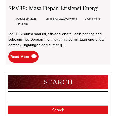
SPV88: Masa Depan Efisiensi Energi
August
SPV88:
August 29, 2025
admin@grow2every.com
0 Comments
29,
Masa
11:51 pm
2025
Depan
Efisiensi
[ad_1] Di dunia saat ini, efisiensi energi lebih penting dari
Energi
sebelumnya. Dengan meningkatnya permintaan energi dan
dampak lingkungan dari sumber[...]
Read
Read More
More
SEARCH
Search