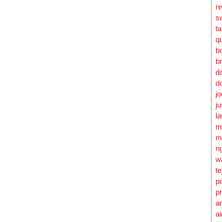
r
s
t
q
b
br
d
d
j
j
l
m
m
n
w
t
p
p
ar
ai