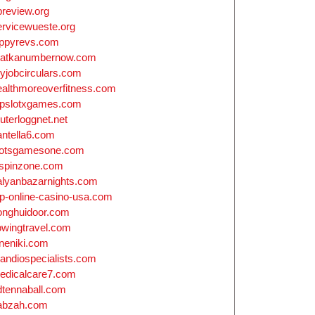
breview.org
ervicewueste.org
ippyrevs.com
atkanumbernow.com
yjobcirculars.com
ealthmoreoverfitness.com
opslotxgames.com
uterloggnet.net
antella6.com
lotsgamesone.com
ispinzone.com
alyanbazarnights.com
op-online-casino-usa.com
onghuidoor.com
lowingtravel.com
ineniki.com
randiospecialists.com
edicalcare7.com
dtennaball.com
abzah.com