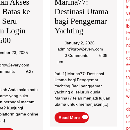
an Akses
Marina77:
g
in
 Batas ke
Destinasi Utama
v
 Seru
bagi Penggemar
o
i
n Login
Yachting
t
500
b
January
January 2, 2026
n
2,
Marina77:
admin@grow2every.com
g
November
ember 23, 2025
2026
Destinasi
0 Comments
6:38
c
23,
Utama
pm
2025
e
Rasakan
row2every.com
bagi
m
Akses
omments
9:27
Penggemar
[ad_1] Marina77: Destinasi
Tanpa
t
Yachting
Utama bagi Penggemar
Batas
h
Yachting Bagi penggemar
ke
akah Anda salah satu
t
yachting di seluruh dunia,
Game
game yang suka
w
Marina77 telah menjadi tujuan
Seru
n berbagai macam
a
utama untuk memanjakan[...]
dengan
ne? Kunjungi
d
Login
latform game online
g
Read
Read More
MPO500
..]
u
More
p