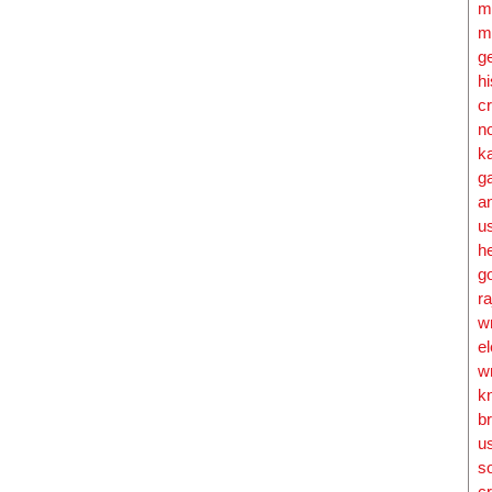
m
m
g
hi
cr
n
k
g
a
u
h
g
r
wr
e
w
kn
b
u
s
c