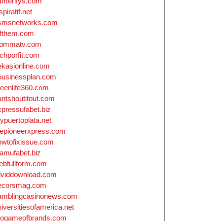
amerifys.com
spiratif.net
smsnetworks.com
ffthem.com
bommatv.com
echporfit.com
ekasionline.com
businessplan.com
reenlife360.com
antshoutitout.com
xpressufabet.biz
ypuertoplata.net
hepioneerxpress.com
owtofixissue.com
eamufabet.biz
ebfullform.com
llviddownload.com
ecorsmag.com
amblingcasinonews.com
niversitiesofamerica.net
rogameofbrands.com