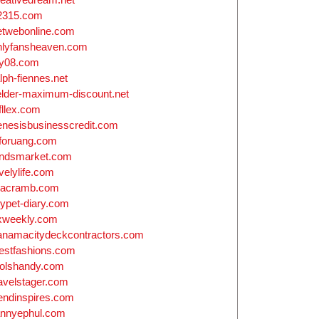
2315.com
etwebonline.com
nlyfansheaven.com
ky08.com
lph-fiennes.net
ielder-maximum-discount.net
tfllex.com
enesisbusinesscredit.com
nforuang.com
indsmarket.com
velylife.com
acramb.com
ypet-diary.com
xweekly.com
anamacitydeckcontractors.com
estfashions.com
oolshandy.com
ravelstager.com
rendinspires.com
annyephul.com