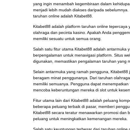
yang ingin menambah kegembiraan dalam kehidupan
menjadi lebih mudah diakses daripada sebelumnya.
taruhan online adalah Kitabet88.
Kitabet88 adalah platform taruhan online tepercay
olahraga dan pecinta kasino. Apakah Anda penggemar
memiliki sesuatu untuk semua orang.
Salah satu fitur utama Kitabet88 adalah antarmu
berpengalaman untuk menavigasi platform. Situs we
digunakan, memastikan pengalaman taruhan yang m
Selain antarmuka yang ramah pengguna, Kitabet88
beragam minat penggunanya. Dari taruhan olahraga 
memiliki semuanya. Pengguna dapat menempatkan ta
mencoba keberuntungan mereka di slot untuk kese
Fitur utama lain dari Kitabet88 adalah peluang komp
beberapa peluang terbaik di pasar, memberi penggun
Kitabet88 secara teratur menawarkan promosi dan
peluang untuk meningkatkan kemenangan mereka.
Salah satu keuntungan terbesar dari taruhan onlin