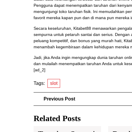
Pengguna dapat menempatkan taruhan dari kenyam
mengunjungi toko taruhan fisik. Ini memudahkan pe
favorit mereka kapan pun dan di mana pun mereka i
Secara keseluruhan, Kitabet88 menawarkan pengal
sempurna untuk petaruh santai dan serius. Dengan 
peluang kompetitif, dan bonus yang murah hati, Kita
menambah kegembiraan dalam kehidupan mereka mel
Jadi, jika Anda ingin mengungkap dunia taruhan online 
dan mulailah menempatkan taruhan Anda untuk ke
[ad_2]
Tags:
slot
Post
Previous
Previous Post
Post
navigation
Related Posts