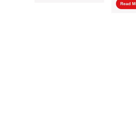
Read M