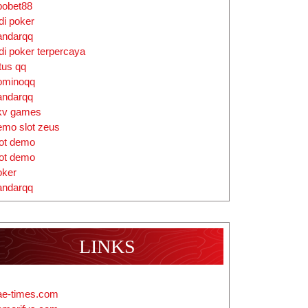
bobet88
di poker
andarqq
udi poker terpercaya
tus qq
ominoqq
andarqq
kv games
emo slot zeus
lot demo
lot demo
oker
andarqq
LINKS
ae-times.com