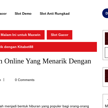
D
acor
Slot Demo
Slot Anti Rungkad
r Malam Ini untuk Maxwin
Slot Gacor
ik dengan Kitabet88
n Online Yang Menarik Dengan
admin@grow2every.com
m
0 Comments
M
telah menjadi bentuk hiburan yang populer bagi orang-orang