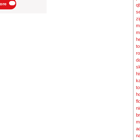
Read
ore
q
More
s
z
m
m
h
t
ro
d
s
h
k
t
h
f
n
b
m
a
n