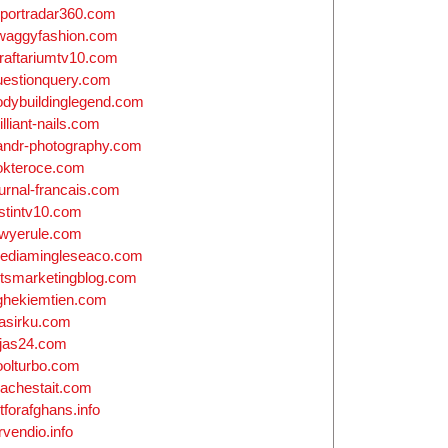
eportradar360.com
waggyfashion.com
araftariumtv10.com
uestionquery.com
odybuildinglegend.com
illiant-nails.com
andr-photography.com
okteroce.com
ournal-francais.com
ustintv10.com
awyerule.com
ediamingleseaco.com
tsmarketingblog.com
ghekiemtien.com
asirku.com
ejas24.com
oolturbo.com
rachestait.com
tforafghans.info
rvendio.info