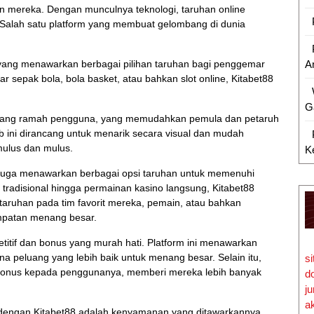
 mereka. Dengan munculnya teknologi, taruhan online
 Salah satu platform yang membuat gelombang di dunia
a yang menawarkan berbagai pilihan taruhan bagi penggemar
A
 sepak bola, bola basket, atau bahkan slot online, Kitabet88
G
ka yang ramah pengguna, yang memudahkan pemula dan petaruh
b ini dirancang untuk menarik secara visual dan mudah
ulus dan mulus.
K
 juga menawarkan berbagai opsi taruhan untuk memenuhi
tradisional hingga permainan kasino langsung, Kitabet88
ruhan pada tim favorit mereka, pemain, atau bahkan
mpatan menang besar.
etitif dan bonus yang murah hati. Platform ini menawarkan
a peluang yang lebih baik untuk menang besar. Selain itu,
si
 bonus kepada penggunanya, memberi mereka lebih banyak
d
j
a
e dengan Kitabet88 adalah kenyamanan yang ditawarkannya.