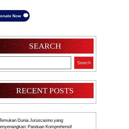
Donate
onate Now
Now
SEARCH
Search
RECENT POSTS
Temukan Dunia Juruscasino yang
enyenangkan: Panduan Komprehensif