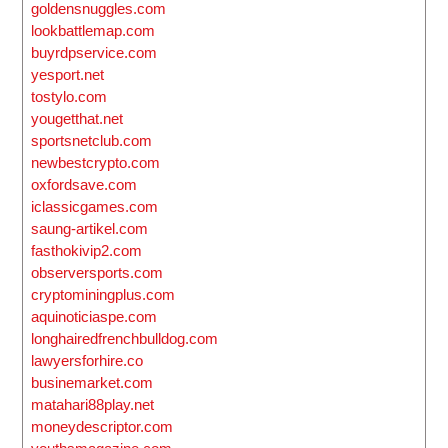
goldensnuggles.com
lookbattlemap.com
buyrdpservice.com
yesport.net
tostylo.com
yougetthat.net
sportsnetclub.com
newbestcrypto.com
oxfordsave.com
iclassicgames.com
saung-artikel.com
fasthokivip2.com
observersports.com
cryptominingplus.com
aquinoticiaspe.com
longhairedfrenchbulldog.com
lawyersforhire.co
businemarket.com
matahari88play.net
moneydescriptor.com