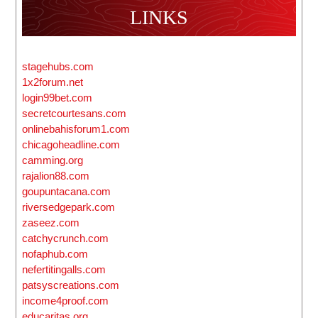
LINKS
stagehubs.com
1x2forum.net
login99bet.com
secretcourtesans.com
onlinebahisforum1.com
chicagoheadline.com
camming.org
rajalion88.com
goupuntacana.com
riversedgepark.com
zaseez.com
catchycrunch.com
nofaphub.com
nefertitingalls.com
patsyscreations.com
income4proof.com
educaritas.org