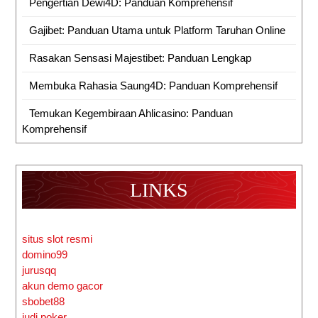
Pengertian Dewi4D: Panduan Komprehensif
Gajibet: Panduan Utama untuk Platform Taruhan Online
Rasakan Sensasi Majestibet: Panduan Lengkap
Membuka Rahasia Saung4D: Panduan Komprehensif
Temukan Kegembiraan Ahlicasino: Panduan
Komprehensif
LINKS
situs slot resmi
domino99
jurusqq
akun demo gacor
sbobet88
judi poker