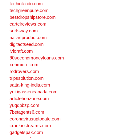
techintendo.com
techgreenpure.com
bestdropshipstore.com
cartelreviews.com
surfsway.com
nailartproduct.com
digitactseed.com
lvlcraft.com
90secondmoneyloans.com
xenmicro.com
rodrovers.com
tripssolution.com
satta-king-india.com
yukigassencanada.com
articlehorizone.com
yuqqbbzp.com
7betagents6.com
coronavirusuptodate.com
crackinstreams.com
gadgetspak.com