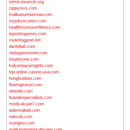
servicewueste.org
zippyrevs.com
matkanumbernow.com
myjobcirculars.com
healthmoreoverfitness.com
topslotxgames.com
routerloggnet.net
dantella6.com
slotsgamesone.com
hispinzone.com
kalyanbazarnights.com
top-online-casino-usa.com
honghuidoor.com
flowingtravel.com
nineniki.com
brandiospecialists.com
medicalcare7.com
adtennaball.com
nabzah.com
mongive.com
matkagameresultsview.com