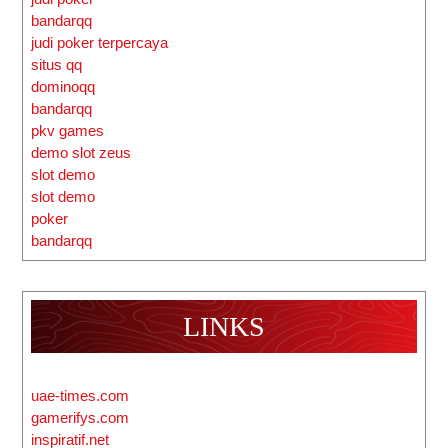
bandarqq
judi poker terpercaya
situs qq
dominoqq
bandarqq
pkv games
demo slot zeus
slot demo
slot demo
poker
bandarqq
LINKS
uae-times.com
gamerifys.com
inspiratif.net