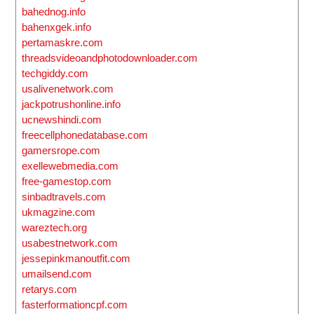
bahednog.info
bahenxgek.info
pertamaskre.com
threadsvideoandphotodownloader.com
techgiddy.com
usalivenetwork.com
jackpotrushonline.info
ucnewshindi.com
freecellphonedatabase.com
gamersrope.com
exellewebmedia.com
free-gamestop.com
sinbadtravels.com
ukmagzine.com
wareztech.org
usabestnetwork.com
jessepinkmanoutfit.com
umailsend.com
retarys.com
fasterformationcpf.com