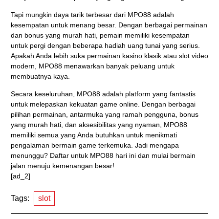
Tapi mungkin daya tarik terbesar dari MPO88 adalah
kesempatan untuk menang besar. Dengan berbagai permainan
dan bonus yang murah hati, pemain memiliki kesempatan
untuk pergi dengan beberapa hadiah uang tunai yang serius.
Apakah Anda lebih suka permainan kasino klasik atau slot video
modern, MPO88 menawarkan banyak peluang untuk
membuatnya kaya.
Secara keseluruhan, MPO88 adalah platform yang fantastis
untuk melepaskan kekuatan game online. Dengan berbagai
pilihan permainan, antarmuka yang ramah pengguna, bonus
yang murah hati, dan aksesibilitas yang nyaman, MPO88
memiliki semua yang Anda butuhkan untuk menikmati
pengalaman bermain game terkemuka. Jadi mengapa
menunggu? Daftar untuk MPO88 hari ini dan mulai bermain
jalan menuju kemenangan besar!
[ad_2]
Tags:
slot