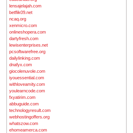
lensajelajah.com
betflik09.net
ncaq.org
xenmicro.com
onlineshopera.com
dartyfresh.com
lewisenterprises.net
pcsoftwarefree.org
dailylinking.com
dnafyx.com
giocolenuvole.com
iyouessential.com
withloveamity.com
youlearncode.com
fxyatirim.com
abbuguide.com
technologyresult.com
webhostingoffers.org
whatszow.com
ehomeamerca.com