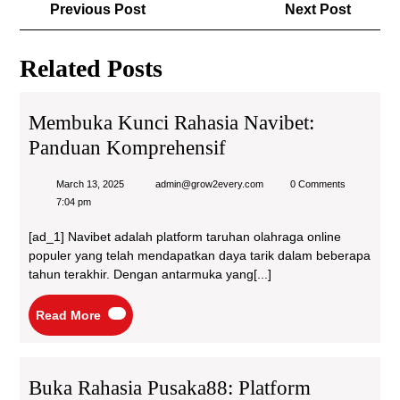
Post
Previous
Next
Previous Post
Next Post
navigation
Post
Post
Related Posts
Membuka Kunci Rahasia Navibet:
Panduan Komprehensif
March
Membuka
March 13, 2025
admin@grow2every.com
0 Comments
13,
Kunci
7:04 pm
2025
Rahasia
Navibet:
[ad_1] Navibet adalah platform taruhan olahraga online
Panduan
Komprehensif
populer yang telah mendapatkan daya tarik dalam beberapa
tahun terakhir. Dengan antarmuka yang[...]
Read
Read More
More
Buka Rahasia Pusaka88: Platform