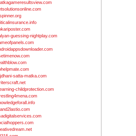
atkagameresultsview.com
etsolutionsonline.com
spinner.org
iticalinsurance.info
okariposter.com
alyan-guessing-nightplay.com
ameofpanels.com
ndroidappsdownloader.com
setimenow.com
ealthblow.com
ohelpmate.com
ajdhani-satta-matka.com
iterscraft.net
learning-childprotection.com
restling4mena.com
owledgeforall.info
rand2lastio.com
sadigitalservices.com
ocialhoppers.com
reativedream.net
2315.com