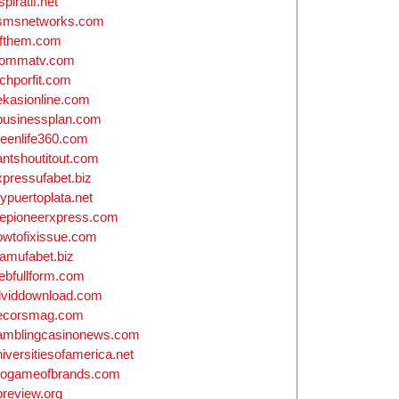
spiratif.net
smsnetworks.com
ffthem.com
bommatv.com
echporfit.com
ekasionline.com
businessplan.com
reenlife360.com
antshoutitout.com
xpressufabet.biz
ypuertoplata.net
hepioneerxpress.com
owtofixissue.com
eamufabet.biz
ebfullform.com
llviddownload.com
ecorsmag.com
amblingcasinonews.com
niversitiesofamerica.net
rogameofbrands.com
breview.org