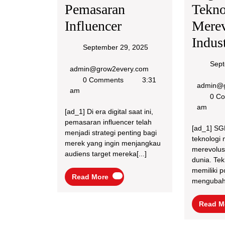
Pemasaran
Tekno
Influencer
Merev
Indust
September
September 29, 2025
29,
Sept
2025
Bagaimana
admin@grow2every.com
Hbowin
0 Comments
3:31
admin@g
Mengubah
am
0 C
Permainan
am
dalam
[ad_1] Di era digital saat ini,
Pemasaran
pemasaran influencer telah
[ad_1] S
Influencer
menjadi strategi penting bagi
teknologi 
merek yang ingin menjangkau
merevolusi
audiens target mereka[...]
dunia. Tekn
memiliki p
Read
Read More
mengubah c
More
Read M