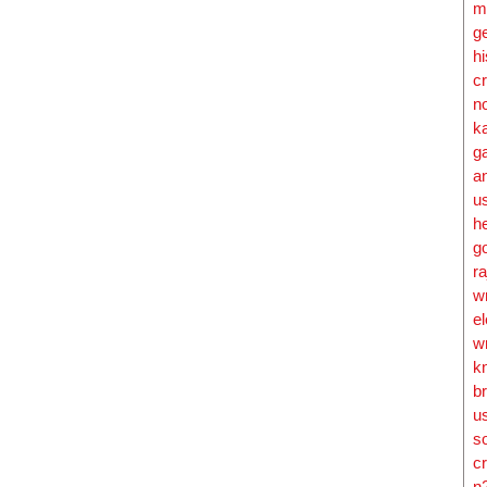
m
g
hi
cr
n
k
g
a
u
h
g
r
wr
e
w
kn
b
u
s
c
n