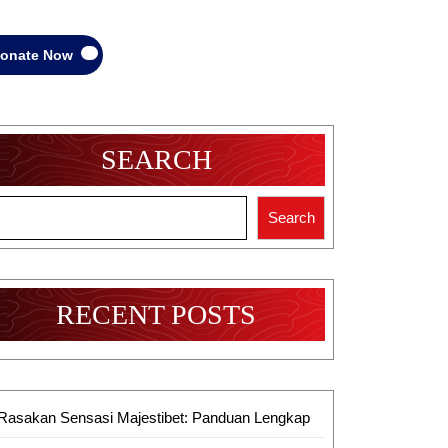
Donate
onate Now
Now
SEARCH
Search
RECENT POSTS
Rasakan Sensasi Majestibet: Panduan Lengkap