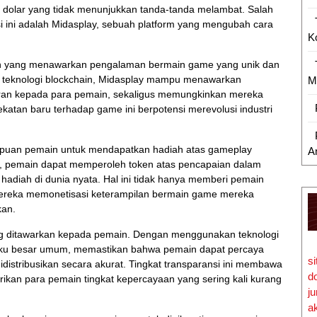
ran dolar yang tidak menunjukkan tanda-tanda melambat. Salah
i ini adalah Midasplay, sebuah platform yang mengubah cara
K
ain yang menawarkan pengalaman bermain game yang unik dan
 teknologi blockchain, Midasplay mampu menawarkan
M
an kepada para pemain, sekaligus memungkinkan mereka
tan baru terhadap game ini berpotensi merevolusi industri
mpuan pemain untuk mendapatkan hadiah atas gameplay
A
, pemain dapat memperoleh token atas pencapaian dalam
adiah di dunia nyata. Hal ini tidak hanya memberi pemain
 mereka memonetisasi keterampilan bermain game mereka
kan.
ang ditawarkan kepada pemain. Dengan menggunakan teknologi
i buku besar umum, memastikan bahwa pemain dapat percaya
si
distribusikan secara akurat. Tingkat transparansi ini membawa
d
ikan para pemain tingkat kepercayaan yang sering kali kurang
j
a