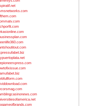
amerifys.com
spiratif.net
smsnetworks.com
ffthem.com
bommatv.com
echporfit.com
ekasionline.com
businessplan.com
reenlife360.com
antshoutitout.com
xpressufabet.biz
ypuertoplata.net
hepioneerxpress.com
owtofixissue.com
eamufabet.biz
ebfullform.com
llviddownload.com
ecorsmag.com
amblingcasinonews.com
niversitiesofamerica.net
rogameofbrands.com