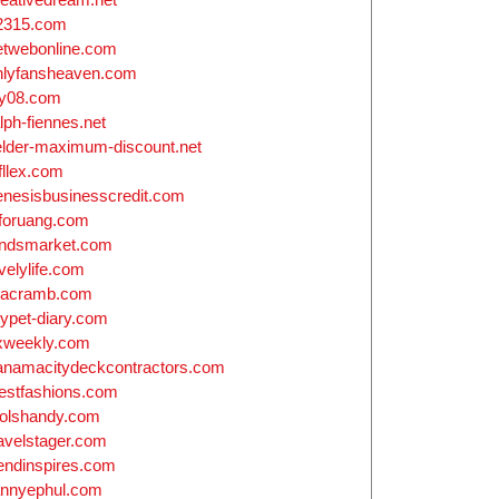
2315.com
etwebonline.com
nlyfansheaven.com
ky08.com
lph-fiennes.net
ielder-maximum-discount.net
tfllex.com
enesisbusinesscredit.com
nforuang.com
indsmarket.com
velylife.com
acramb.com
ypet-diary.com
xweekly.com
anamacitydeckcontractors.com
estfashions.com
oolshandy.com
ravelstager.com
rendinspires.com
annyephul.com