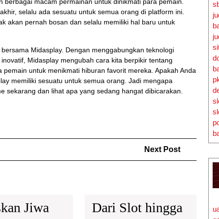
an berbagai macam permainan untuk dinikmati para pemain.
s
hir, selalu ada sesuatu untuk semua orang di platform ini.
ju
 akan pernah bosan dan selalu memiliki hal baru untuk
b
j
si
ni bersama Midasplay. Dengan menggabungkan teknologi
d
ovatif, Midasplay mengubah cara kita berpikir tentang
b
 pemain untuk menikmati hiburan favorit mereka. Apakah Anda
p
lay memiliki sesuatu untuk semua orang. Jadi mengapa
d
ekarang dan lihat apa yang sedang hangat dibicarakan.
s
s
p
b
Next
Next Post
Post
kan Jiwa
Dari Slot hingga
u