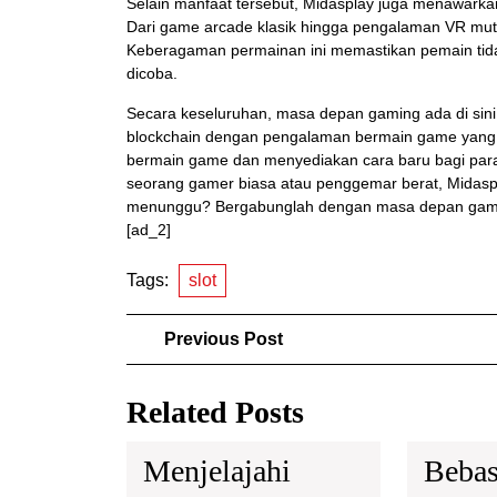
Selain manfaat tersebut, Midasplay juga menawark
Dari game arcade klasik hingga pengalaman VR mutak
Keberagaman permainan ini memastikan pemain tidak
dicoba.
Secara keseluruhan, masa depan gaming ada di si
blockchain dengan pengalaman bermain game yang in
bermain game dan menyediakan cara baru bagi para
seorang gamer biasa atau penggemar berat, Midasp
menunggu? Bergabunglah dengan masa depan game s
[ad_2]
Tags:
slot
Post
Previous
Previous Post
Post
navigation
Related Posts
Menjelajahi
Bebas