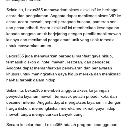
Selain itu, Lexus365 menawarkan akses eksklusif ke berbagai
acara dan pengalaman. Anggota dapat menikmati akses VIP ke
acara-acara mewah, seperti peragaan busana, pameran seni,
dan pesta pribadi. Acara eksklusif ini memberikan kesempatan
kepada anggota untuk berjejaring dengan pemilik mobil mewah
lainnya dan menikmati pengalaman unik yang tidak tersedia
untuk masyarakat umum.
Lexus365 juga menawarkan berbagai manfaat gaya hidup,
termasuk diskon di hotel mewah, restoran, dan pengecer.
Anggota dapat memanfaatkan penawaran dan penawaran
khusus untuk meningkatkan gaya hidup mereka dan menikmati
hal-hal terbaik dalam hidup.
Selain itu, Lexus365 memberi anggota akses ke jaringan
penyedia layanan mewah, termasuk pelatih pribadi, koki, dan
desainer interior. Anggota dapat mengakses layanan ini dengan
harga diskon, memungkinkan mereka menikmati gaya hidup
mewah tanpa mengeluarkan banyak uang.
Secara keseluruhan, Lexus365 adalah program keanggotaan