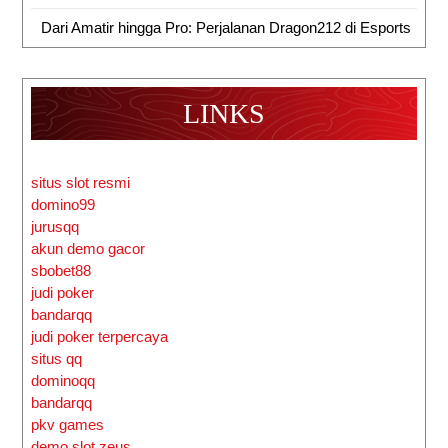
Dari Amatir hingga Pro: Perjalanan Dragon212 di Esports
LINKS
situs slot resmi
domino99
jurusqq
akun demo gacor
sbobet88
judi poker
bandarqq
judi poker terpercaya
situs qq
dominoqq
bandarqq
pkv games
demo slot zeus