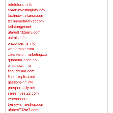
retefuturah.info
smartinvestinginfo.info
technewsalliance.com
technonetmarket.com
tedstanger.net
ufabett732um3.com
uskola.info
wagonpaints.info
waitfornext.com
clearvisionmarketing.co
quantum-code.co
whatnews.me
final-dream.com
finest-replica.net
gestioneinh.info
prosportdaily.net
salesinvest22.com
teseract.org
trendy-ama-shop.com
ufabett732m7.com