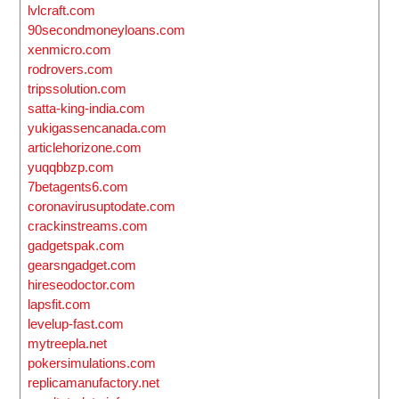
lvlcraft.com
90secondmoneyloans.com
xenmicro.com
rodrovers.com
tripssolution.com
satta-king-india.com
yukigassencanada.com
articlehorizone.com
yuqqbbzp.com
7betagents6.com
coronavirusuptodate.com
crackinstreams.com
gadgetspak.com
gearsngadget.com
hireseodoctor.com
lapsfit.com
levelup-fast.com
mytreepla.net
pokersimulations.com
replicamanufactory.net