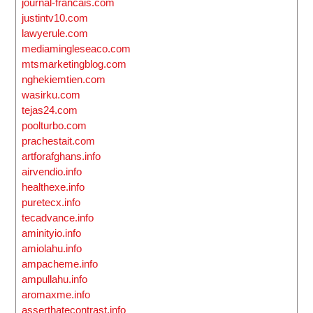
journal-francais.com
justintv10.com
lawyerule.com
mediamingleseaco.com
mtsmarketingblog.com
nghekiemtien.com
wasirku.com
tejas24.com
poolturbo.com
prachestait.com
artforafghans.info
airvendio.info
healthexe.info
puretecx.info
tecadvance.info
aminityio.info
amiolahu.info
ampacheme.info
ampullahu.info
aromaxme.info
asserthatecontrast.info