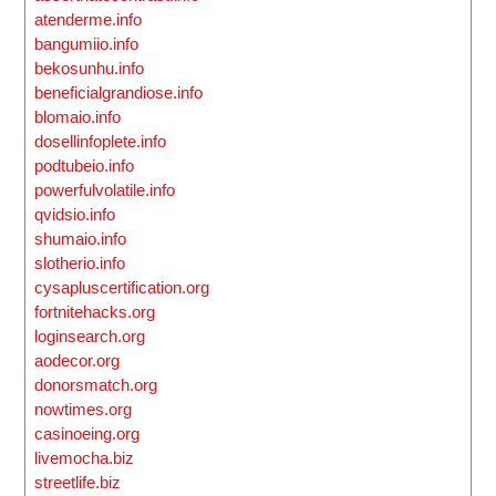
atenderme.info
bangumiio.info
bekosunhu.info
beneficialgrandiose.info
blomaio.info
dosellinfoplete.info
podtubeio.info
powerfulvolatile.info
qvidsio.info
shumaio.info
slotherio.info
cysapluscertification.org
fortnitehacks.org
loginsearch.org
aodecor.org
donorsmatch.org
nowtimes.org
casinoeing.org
livemocha.biz
streetlife.biz