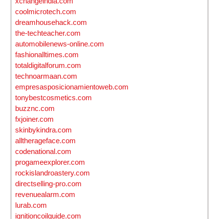
xchangeindia.com
coolmicrotech.com
dreamhousehack.com
the-techteacher.com
automobilenews-online.com
fashionalltimes.com
totaldigitalforum.com
technoarmaan.com
empresasposicionamientoweb.com
tonybestcosmetics.com
buzznc.com
fxjoiner.com
skinbykindra.com
alltherageface.com
codenational.com
progameexplorer.com
rockislandroastery.com
directselling-pro.com
revenuealarm.com
lurab.com
ignitioncoilguide.com