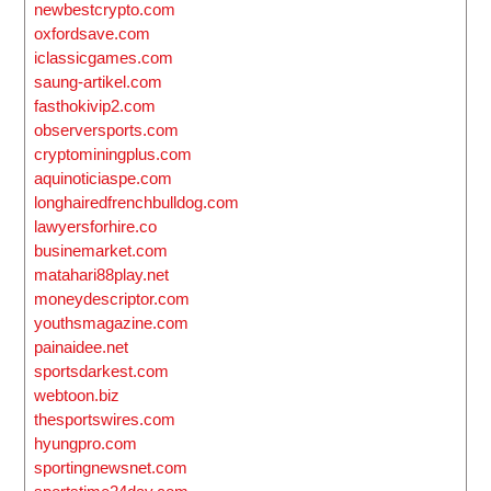
newbestcrypto.com
oxfordsave.com
iclassicgames.com
saung-artikel.com
fasthokivip2.com
observersports.com
cryptominingplus.com
aquinoticiaspe.com
longhairedfrenchbulldog.com
lawyersforhire.co
businemarket.com
matahari88play.net
moneydescriptor.com
youthsmagazine.com
painaidee.net
sportsdarkest.com
webtoon.biz
thesportswires.com
hyungpro.com
sportingnewsnet.com