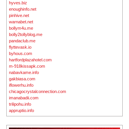
hyves.biz
enoughinfo.net
pinhive.net
warnabet.net
bollym4u.me
bolly2tollyblog.me
pandaclub.me
flyttevask.io
byhous.com
hartfordplazahotel.com
m-918kissapk.com
nabavkame.info
gakbiasa.com
iflowerhu.info
chicagocrystalconnection.com
imanabadii.com
trilipohu.info
appruptio.info