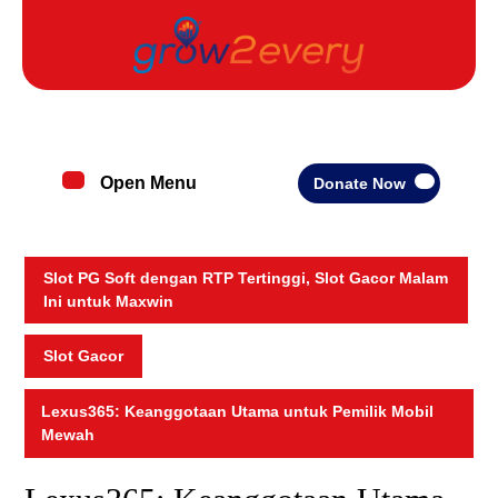
Skip
to
content
Skip
to
content
Donate
Open Menu
Donate Now
Open
Now
Menu
Slot PG Soft dengan RTP Tertinggi, Slot Gacor Malam
Ini untuk Maxwin
Slot Gacor
Lexus365: Keanggotaan Utama untuk Pemilik Mobil
Mewah