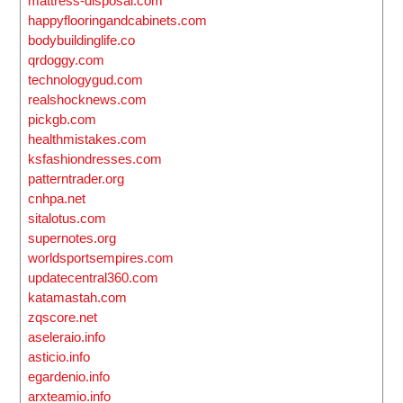
mattress-disposal.com
happyflooringandcabinets.com
bodybuildinglife.co
qrdoggy.com
technologygud.com
realshocknews.com
pickgb.com
healthmistakes.com
ksfashiondresses.com
patterntrader.org
cnhpa.net
sitalotus.com
supernotes.org
worldsportsempires.com
updatecentral360.com
katamastah.com
zqscore.net
aseleraio.info
asticio.info
egardenio.info
arxteamio.info