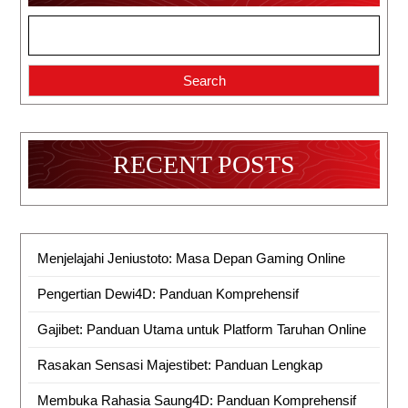
Search
RECENT POSTS
Menjelajahi Jeniustoto: Masa Depan Gaming Online
Pengertian Dewi4D: Panduan Komprehensif
Gajibet: Panduan Utama untuk Platform Taruhan Online
Rasakan Sensasi Majestibet: Panduan Lengkap
Membuka Rahasia Saung4D: Panduan Komprehensif