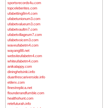
sportsrecords4u.com
topceleberites.com
ufabetting8m4.com
ufabetunionum3.com
ufabetvalueum3.com
ufabetvaultm7.com
ufabetvillageum7.com
ufabetvoicem3.com
waveufabetm4.com
wayang88.net
websiteufabetm4.com
whiteufabetm4.com
anikalappy.com
dininghelsinki.info
duanfrescariverside.info
etilerx.com
finestreplica.net
flounderandfumble.com
healthohunt.com
retefuturah.info