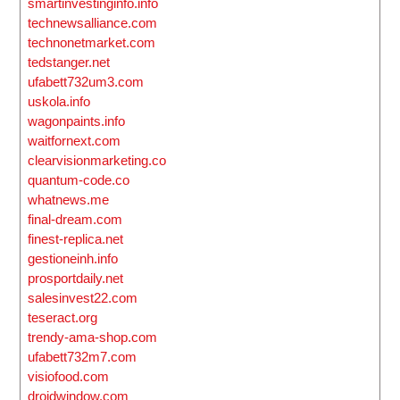
smartinvestinginfo.info
technewsalliance.com
technonetmarket.com
tedstanger.net
ufabett732um3.com
uskola.info
wagonpaints.info
waitfornext.com
clearvisionmarketing.co
quantum-code.co
whatnews.me
final-dream.com
finest-replica.net
gestioneinh.info
prosportdaily.net
salesinvest22.com
teseract.org
trendy-ama-shop.com
ufabett732m7.com
visiofood.com
droidwindow.com