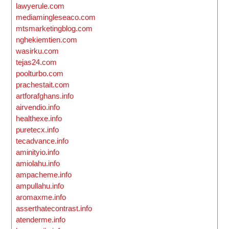
lawyerule.com
mediamingleseaco.com
mtsmarketingblog.com
nghekiemtien.com
wasirku.com
tejas24.com
poolturbo.com
prachestait.com
artforafghans.info
airvendio.info
healthexe.info
puretecx.info
tecadvance.info
aminityio.info
amiolahu.info
ampacheme.info
ampullahu.info
aromaxme.info
asserthatecontrast.info
atenderme.info