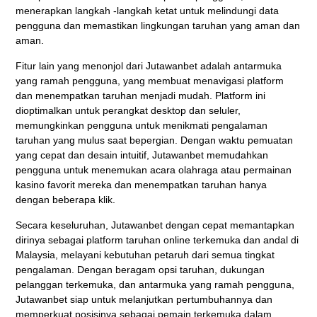
menerapkan langkah -langkah ketat untuk melindungi data
pengguna dan memastikan lingkungan taruhan yang aman dan
aman.
Fitur lain yang menonjol dari Jutawanbet adalah antarmuka
yang ramah pengguna, yang membuat menavigasi platform
dan menempatkan taruhan menjadi mudah. Platform ini
dioptimalkan untuk perangkat desktop dan seluler,
memungkinkan pengguna untuk menikmati pengalaman
taruhan yang mulus saat bepergian. Dengan waktu pemuatan
yang cepat dan desain intuitif, Jutawanbet memudahkan
pengguna untuk menemukan acara olahraga atau permainan
kasino favorit mereka dan menempatkan taruhan hanya
dengan beberapa klik.
Secara keseluruhan, Jutawanbet dengan cepat memantapkan
dirinya sebagai platform taruhan online terkemuka dan andal di
Malaysia, melayani kebutuhan petaruh dari semua tingkat
pengalaman. Dengan beragam opsi taruhan, dukungan
pelanggan terkemuka, dan antarmuka yang ramah pengguna,
Jutawanbet siap untuk melanjutkan pertumbuhannya dan
memperkuat posisinya sebagai pemain terkemuka dalam