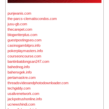
punjwanis.com
the-parcs-clematiscondos.com
jusu-gb.com
thecarepet.com
blogwriterplus.com
guestpostingseo.com
casinogambitpro.info
pokerplaymasters.info
courseoncourse.com
bantinbatdongsan247.com
bahednog.info
bahenxgek.info
pertamaskre.com
threadsvideoandphotodownloader.com
techgiddy.com
usalivenetwork.com
jackpotrushonline.info
ucnewshindi.com