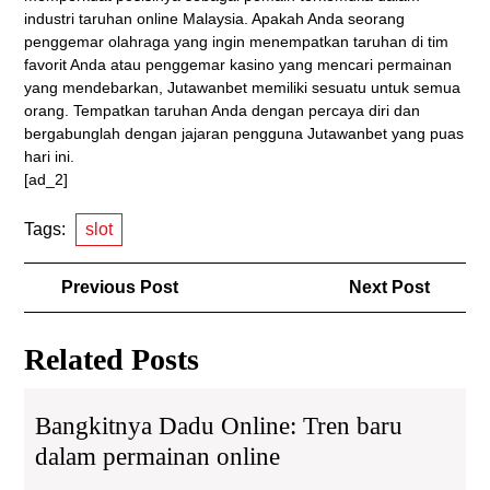
industri taruhan online Malaysia. Apakah Anda seorang
penggemar olahraga yang ingin menempatkan taruhan di tim
favorit Anda atau penggemar kasino yang mencari permainan
yang mendebarkan, Jutawanbet memiliki sesuatu untuk semua
orang. Tempatkan taruhan Anda dengan percaya diri dan
bergabunglah dengan jajaran pengguna Jutawanbet yang puas
hari ini.
[ad_2]
Tags:
slot
Post
Previous
Next
Previous Post
Next Post
navigation
Post
Post
Related Posts
Bangkitnya Dadu Online: Tren baru
dalam permainan online