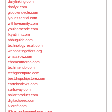
dailylinking.com
dnafyx.com
giocolenuvole.com
iyouessential.com
withloveamity.com
youlearncode.com
fxyatirim.com
abbuguide.com
technologyresult.com
webhostingoffers.org
whatszow.com
ehomeamerca.com
techintendo.com
techgreenpure.com
bestdropshipstore.com
cartelreviews.com
surfsway.com
nailartproduct.com
digitactseed.com
lvlcraft.com
90secondmoneyloans.com