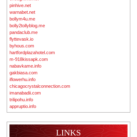
pinhive.net
warnabet.net
bollym4u.me
bolly2tollyblog.me
pandaclub.me
flyttevask.io
byhous.com
hartfordplazahotel.com
m-918kissapk.com
nabavkame.info
gakbiasa.com
iflowerhu.info
chicagocrystalconnection.com
imanabadii.com
trilipohu.info
appruptio.info
LINKS