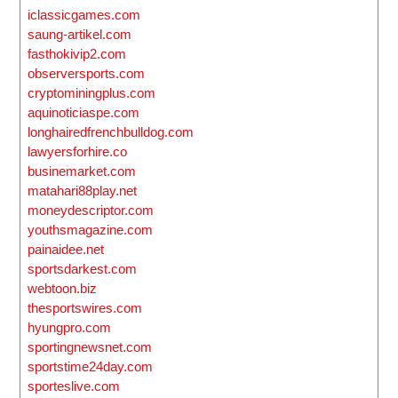
iclassicgames.com
saung-artikel.com
fasthokivip2.com
observersports.com
cryptominingplus.com
aquinoticiaspe.com
longhairedfrenchbulldog.com
lawyersforhire.co
businemarket.com
matahari88play.net
moneydescriptor.com
youthsmagazine.com
painaidee.net
sportsdarkest.com
webtoon.biz
thesportswires.com
hyungpro.com
sportingnewsnet.com
sportstime24day.com
sporteslive.com