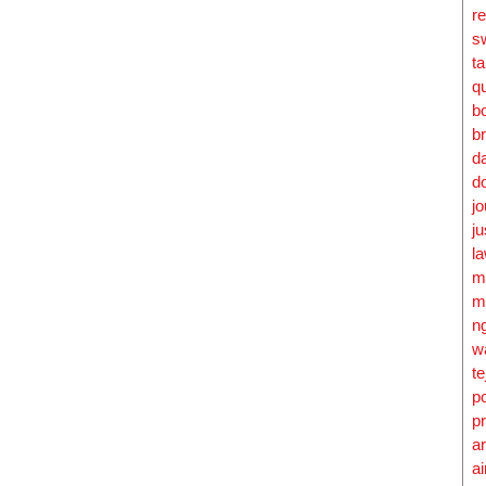
r
s
t
q
b
br
d
d
j
j
l
m
m
n
w
t
p
p
ar
ai