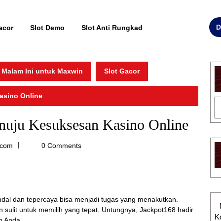
D
acor
Slot Demo
Slot Anti Rungkad
r Malam Ini untuk Maxwin
Slot Gacor
asino Online
nuju Kesuksesan Kasino Online
admin@grow2every.com
.com
0 Comments
ndal dan tepercaya bisa menjadi tugas yang menakutkan.
 sulit untuk memilih yang tepat. Untungnya, Jackpot168 hadir
K
n Anda.