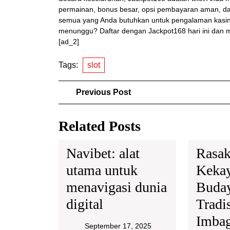
permainan, bonus besar, opsi pembayaran aman, d
semua yang Anda butuhkan untuk pengalaman kasin
menunggu? Daftar dengan Jackpot168 hari ini dan 
[ad_2]
Tags:
slot
Post
Previous
Previous Post
Post
navigation
Related Posts
Navibet: alat
Rasa
utama untuk
Keka
menavigasi dunia
Buda
digital
Tradi
Imbag
September
September 17, 2025