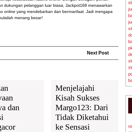
s
an dukungan pelanggan luar biasa, Jackpot168 menawarkan
ju
o online yang mendebarkan dan bermanfaat. Jadi mengapa
b
mulailah menang besar!
j
si
d
b
p
Next
Next Post
d
Post
s
s
p
b
kan
Menjelajahi
yaan
Kisah Sukses
ya dan
Margo123: Dari
si
Tidak Diketahui
acor
ke Sensasi
u