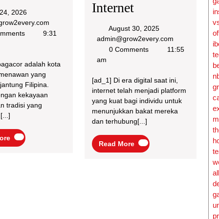
g
Internet
July
in
 24, 2026
24,
Rasakan
v
row2every.com
August
August 30, 2025
2026
Kekayaan
o
omments
9:31
30,
Menjelajahi
admin@grow2every.com
Budaya
i
2025
Kisah
0 Comments
11:55
dan
t
Sukses
am
Tradisi
bagacor adalah kota
b
Margo123:
Imbagacor
 menawan yang
n
Dari
[ad_1] Di era digital saat ini,
 jantung Filipina.
g
Tidak
internet telah menjadi platform
engan kekayaan
c
Diketahui
yang kuat bagi individu untuk
n tradisi yang
e
ke
menunjukkan bakat mereka
...]
m
Sensasi
dan terhubung[...]
t
Internet
Read
ore
h
Read
Read More
More
t
More
w
a
d
g
u
p