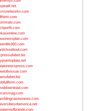
amerifys.com
spiratif.net
smsnetworks.com
ffthem.com
bommatv.com
echporfit.com
ekasionline.com
businessplan.com
reenlife360.com
antshoutitout.com
xpressufabet.biz
ypuertoplata.net
hepioneerxpress.com
owtofixissue.com
eamufabet.biz
ebfullform.com
llviddownload.com
ecorsmag.com
amblingcasinonews.com
niversitiesofamerica.net
rogameofbrands.com