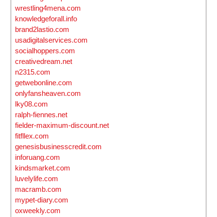
wrestling4mena.com
knowledgeforall.info
brand2lastio.com
usadigitalservices.com
socialhoppers.com
creativedream.net
n2315.com
getwebonline.com
onlyfansheaven.com
lky08.com
ralph-fiennes.net
fielder-maximum-discount.net
fitfllex.com
genesisbusinesscredit.com
inforuang.com
kindsmarket.com
luvelylife.com
macramb.com
mypet-diary.com
oxweekly.com