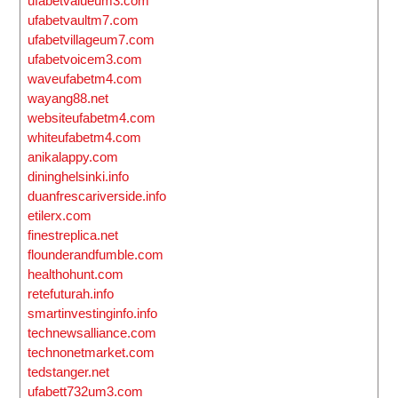
ufabetvalueum3.com
ufabetvaultm7.com
ufabetvillageum7.com
ufabetvoicem3.com
waveufabetm4.com
wayang88.net
websiteufabetm4.com
whiteufabetm4.com
anikalappy.com
dininghelsinki.info
duanfrescariverside.info
etilerx.com
finestreplica.net
flounderandfumble.com
healthohunt.com
retefuturah.info
smartinvestinginfo.info
technewsalliance.com
technonetmarket.com
tedstanger.net
ufabett732um3.com