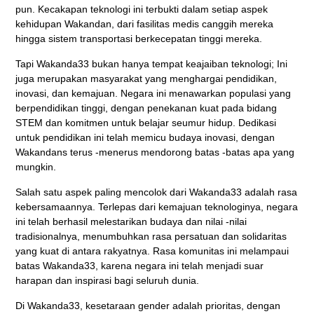
pun. Kecakapan teknologi ini terbukti dalam setiap aspek
kehidupan Wakandan, dari fasilitas medis canggih mereka
hingga sistem transportasi berkecepatan tinggi mereka.
Tapi Wakanda33 bukan hanya tempat keajaiban teknologi; Ini
juga merupakan masyarakat yang menghargai pendidikan,
inovasi, dan kemajuan. Negara ini menawarkan populasi yang
berpendidikan tinggi, dengan penekanan kuat pada bidang
STEM dan komitmen untuk belajar seumur hidup. Dedikasi
untuk pendidikan ini telah memicu budaya inovasi, dengan
Wakandans terus -menerus mendorong batas -batas apa yang
mungkin.
Salah satu aspek paling mencolok dari Wakanda33 adalah rasa
kebersamaannya. Terlepas dari kemajuan teknologinya, negara
ini telah berhasil melestarikan budaya dan nilai -nilai
tradisionalnya, menumbuhkan rasa persatuan dan solidaritas
yang kuat di antara rakyatnya. Rasa komunitas ini melampaui
batas Wakanda33, karena negara ini telah menjadi suar
harapan dan inspirasi bagi seluruh dunia.
Di Wakanda33, kesetaraan gender adalah prioritas, dengan