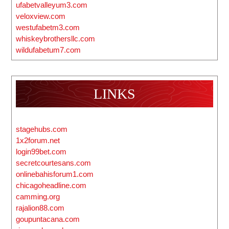
ufabetvalleyum3.com
veloxview.com
westufabetm3.com
whiskeybrothersllc.com
wildufabetum7.com
LINKS
stagehubs.com
1x2forum.net
login99bet.com
secretcourtesans.com
onlinebahisforum1.com
chicagoheadline.com
camming.org
rajalion88.com
goupuntacana.com