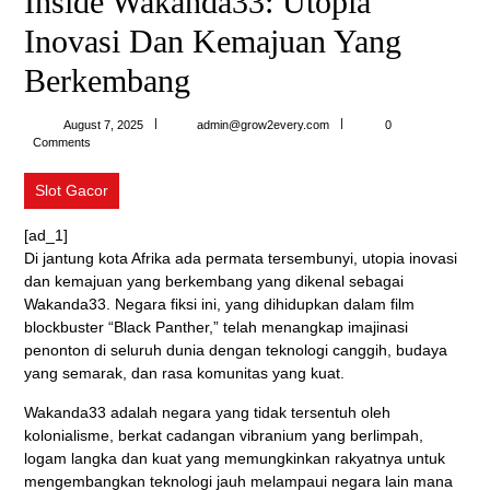
Inside Wakanda33: Utopia
Inovasi Dan Kemajuan Yang
Berkembang
admin@grow2every.com
August 7, 2025
admin@grow2every.com
0
Comments
Slot Gacor
[ad_1]
Di jantung kota Afrika ada permata tersembunyi, utopia inovasi
dan kemajuan yang berkembang yang dikenal sebagai
Wakanda33. Negara fiksi ini, yang dihidupkan dalam film
blockbuster “Black Panther,” telah menangkap imajinasi
penonton di seluruh dunia dengan teknologi canggih, budaya
yang semarak, dan rasa komunitas yang kuat.
Wakanda33 adalah negara yang tidak tersentuh oleh
kolonialisme, berkat cadangan vibranium yang berlimpah,
logam langka dan kuat yang memungkinkan rakyatnya untuk
mengembangkan teknologi jauh melampaui negara lain mana