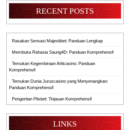
RECENT POSTS
Rasakan Sensasi Majestibet: Panduan Lengkap
Membuka Rahasia Saung4D: Panduan Komprehensif
Temukan Kegembiraan Ahlicasino: Panduan
Komprehensif
Temukan Dunia Juruscasino yang Menyenangkan:
Panduan Komprehensif
Pengertian Plisbet: Tinjauan Komprehensif
LINKS