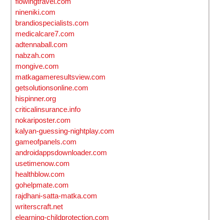
flowingtravel.com
nineniki.com
brandiospecialists.com
medicalcare7.com
adtennaball.com
nabzah.com
mongive.com
matkagameresultsview.com
getsolutionsonline.com
hispinner.org
criticalinsurance.info
nokariposter.com
kalyan-guessing-nightplay.com
gameofpanels.com
androidappsdownloader.com
usetimenow.com
healthblow.com
gohelpmate.com
rajdhani-satta-matka.com
writerscraft.net
elearning-childprotection.com