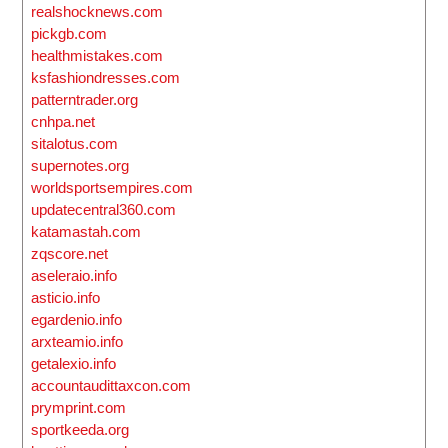
realshocknews.com
pickgb.com
healthmistakes.com
ksfashiondresses.com
patterntrader.org
cnhpa.net
sitalotus.com
supernotes.org
worldsportsempires.com
updatecentral360.com
katamastah.com
zqscore.net
aseleraio.info
asticio.info
egardenio.info
arxteamio.info
getalexio.info
accountaudittaxcon.com
prymprint.com
sportkeeda.org