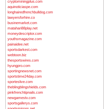
cryptominingplus.com
aquinoticiaspe.com
longhairedfrenchbulldog.com
lawyersforhire.co
businemarket.com
matahari88play.net
moneydescriptor.com
youthsmagazine.com
painaidee.net
sportsdarkest.com
webtoon.biz
thesportswires.com
hyungpro.com
sportingnewsnet.com
sportstime24day.com
sporteslive.com
theblingblingshields.com
pinkfrenchtipnails.com
newgamestv.com
sportsgallerys.com
sportsmirrors.net