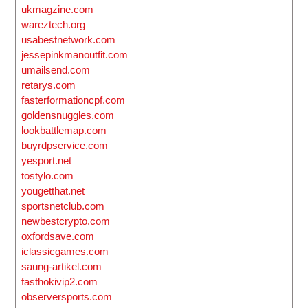
ukmagzine.com
wareztech.org
usabestnetwork.com
jessepinkmanoutfit.com
umailsend.com
retarys.com
fasterformationcpf.com
goldensnuggles.com
lookbattlemap.com
buyrdpservice.com
yesport.net
tostylo.com
yougetthat.net
sportsnetclub.com
newbestcrypto.com
oxfordsave.com
iclassicgames.com
saung-artikel.com
fasthokivip2.com
observersports.com