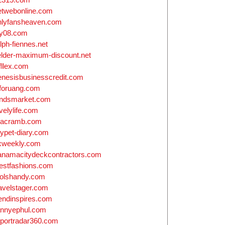
etwebonline.com
nlyfansheaven.com
ky08.com
lph-fiennes.net
ielder-maximum-discount.net
tfllex.com
enesisbusinesscredit.com
nforuang.com
indsmarket.com
velylife.com
acramb.com
ypet-diary.com
xweekly.com
anamacitydeckcontractors.com
estfashions.com
oolshandy.com
ravelstager.com
rendinspires.com
annyephul.com
eportradar360.com