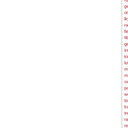
g
o
l
ra
f
fi
g
i
k
lu
m
m
o
p
w
t
t
t
r
r