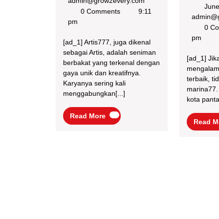
Menjelajahi
admin@grow2every.com
June
2025
Proses
0 Comments
9:11
admin@g
Kreatif
pm
0 C
Artis777
pm
[ad_1] Artis777, juga dikenal
sebagai Artis, adalah seniman
[ad_1] Jik
berbakat yang terkenal dengan
mengalami
gaya unik dan kreatifnya.
terbaik, ti
Karyanya sering kali
marina77. 
menggabungkan[...]
kota pantai
Read
Read More
Read M
More