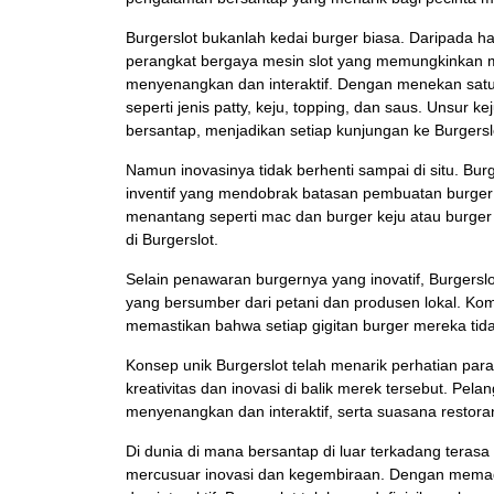
Burgerslot bukanlah kedai burger biasa. Daripada 
perangkat bergaya mesin slot yang memungkinkan 
menyenangkan dan interaktif. Dengan menekan satu 
seperti jenis patty, keju, topping, dan saus. Unsu
bersantap, menjadikan setiap kunjungan ke Burgersl
Namun inovasinya tidak berhenti sampai di situ. Bu
inventif yang mendobrak batasan pembuatan burger tra
menantang seperti mac dan burger keju atau burger 
di Burgerslot.
Selain penawaran burgernya yang inovatif, Burgers
yang bersumber dari petani dan produsen lokal. Ko
memastikan bahwa setiap gigitan burger mereka tidak 
Konsep unik Burgerslot telah menarik perhatian par
kreativitas dan inovasi di balik merek tersebut. Pe
menyenangkan dan interaktif, serta suasana restora
Di dunia di mana bersantap di luar terkadang teras
mercusuar inovasi dan kegembiraan. Dengan mema