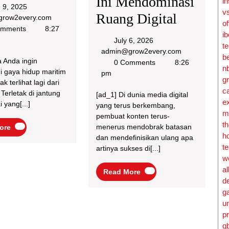
Ini Mendominasi
in
June
 9, 2025
v
Ruang Digital
9,
Rasakan
row2every.com
o
2025
gaya
omments
8:27
i
hidup
July
July 6, 2026
t
maritim
6,
Bangkitnya
admin@grow2every.com
b
terbaik
a Anda ingin
2026
Tumi123:
0 Comments
8:26
n
di
 gaya hidup maritim
Bagaimana
pm
g
marina77
dak terlihat lagi dari
Pembuat
c
Terletak di jantung
Konten
[ad_1] Di dunia media digital
e
 yang[...]
Ini
yang terus berkembang,
m
Mendominasi
pembuat konten terus-
t
Ruang
Read
menerus mendobrak batasan
ore
h
Digital
More
dan mendefinisikan ulang apa
t
artinya sukses di[...]
w
a
Read
Read More
d
More
g
u
p
q