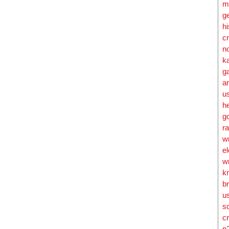
m
g
hi
cr
n
k
g
a
u
h
g
r
wr
e
w
kn
b
u
s
c
n