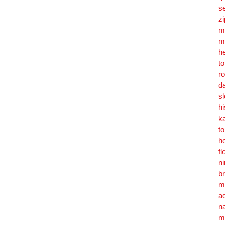
s
z
m
m
h
t
ro
d
s
h
k
t
h
f
n
b
m
a
n
m