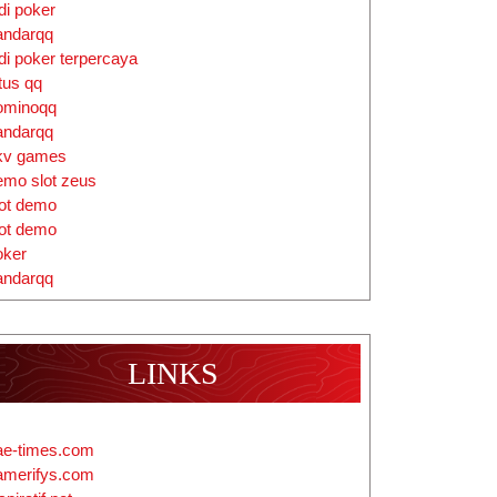
di poker
andarqq
udi poker terpercaya
tus qq
ominoqq
andarqq
kv games
emo slot zeus
lot demo
lot demo
oker
andarqq
LINKS
ae-times.com
amerifys.com