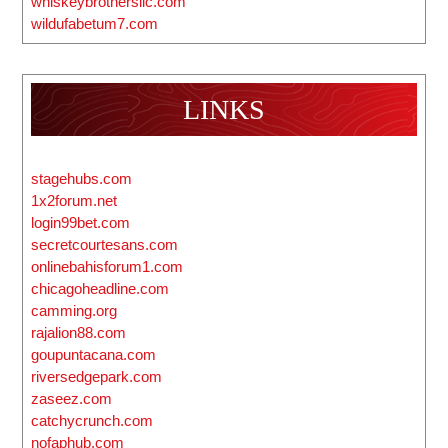
whiskeybrothersllc.com
wildufabetum7.com
LINKS
stagehubs.com
1x2forum.net
login99bet.com
secretcourtesans.com
onlinebahisforum1.com
chicagoheadline.com
camming.org
rajalion88.com
goupuntacana.com
riversedgepark.com
zaseez.com
catchycrunch.com
nofaphub.com