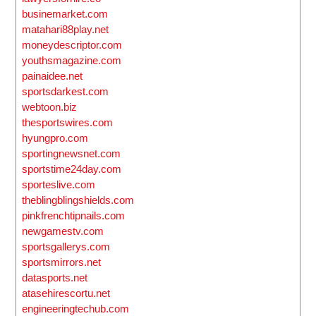
businemarket.com
matahari88play.net
moneydescriptor.com
youthsmagazine.com
painaidee.net
sportsdarkest.com
webtoon.biz
thesportswires.com
hyungpro.com
sportingnewsnet.com
sportstime24day.com
sporteslive.com
theblingblingshields.com
pinkfrenchtipnails.com
newgamestv.com
sportsgallerys.com
sportsmirrors.net
datasports.net
atasehirescortu.net
engineeringtechub.com