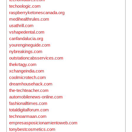
techoologic.com
raspberryketonescanada.org
medihealthrules.com
usathrill.com
vshapedental.com
canfandalucia.org
yourengineguide.com
nybreakings.com
outstationcabsservices.com
thekrtagy.com
xchangeindia.com
coolmicrotech.com
dreamhousehack.com
the-techteacher.com
automobilenews-online.com
fashionalltimes.com
totaldigitalforum.com
technoarmaan.com
empresasposicionamientoweb.com
tonybestcosmetics.com