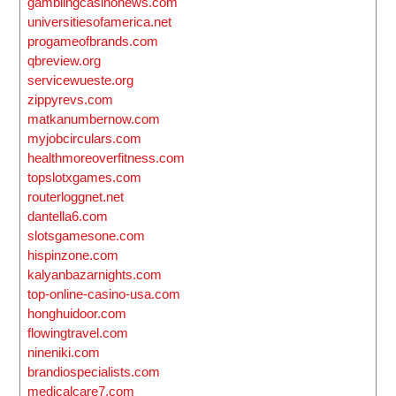
gamblingcasinonews.com
universitiesofamerica.net
progameofbrands.com
qbreview.org
servicewueste.org
zippyrevs.com
matkanumbernow.com
myjobcirculars.com
healthmoreoverfitness.com
topslotxgames.com
routerloggnet.net
dantella6.com
slotsgamesone.com
hispinzone.com
kalyanbazarnights.com
top-online-casino-usa.com
honghuidoor.com
flowingtravel.com
nineniki.com
brandiospecialists.com
medicalcare7.com