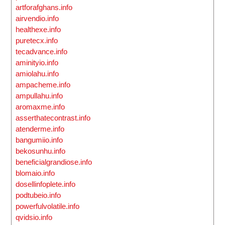
artforafghans.info
airvendio.info
healthexe.info
puretecx.info
tecadvance.info
aminityio.info
amiolahu.info
ampacheme.info
ampullahu.info
aromaxme.info
asserthatecontrast.info
atenderme.info
bangumiio.info
bekosunhu.info
beneficialgrandiose.info
blomaio.info
dosellinfoplete.info
podtubeio.info
powerfulvolatile.info
qvidsio.info