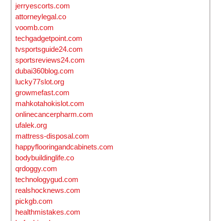
jerryescorts.com
attorneylegal.co
voomb.com
techgadgetpoint.com
tvsportsguide24.com
sportsreviews24.com
dubai360blog.com
lucky77slot.org
growmefast.com
mahkotahokislot.com
onlinecancerpharm.com
ufalek.org
mattress-disposal.com
happyflooringandcabinets.com
bodybuildinglife.co
qrdoggy.com
technologygud.com
realshocknews.com
pickgb.com
healthmistakes.com