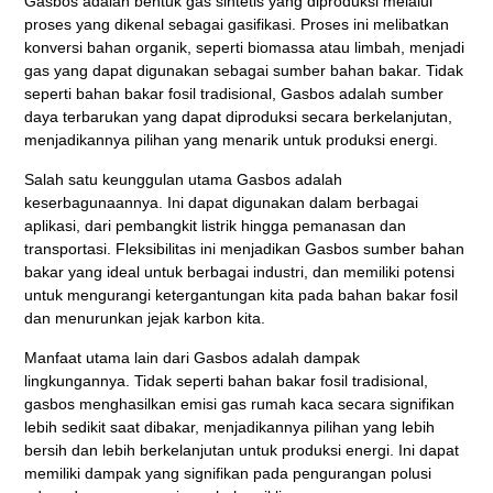
Gasbos adalah bentuk gas sintetis yang diproduksi melalui
proses yang dikenal sebagai gasifikasi. Proses ini melibatkan
konversi bahan organik, seperti biomassa atau limbah, menjadi
gas yang dapat digunakan sebagai sumber bahan bakar. Tidak
seperti bahan bakar fosil tradisional, Gasbos adalah sumber
daya terbarukan yang dapat diproduksi secara berkelanjutan,
menjadikannya pilihan yang menarik untuk produksi energi.
Salah satu keunggulan utama Gasbos adalah
keserbagunaannya. Ini dapat digunakan dalam berbagai
aplikasi, dari pembangkit listrik hingga pemanasan dan
transportasi. Fleksibilitas ini menjadikan Gasbos sumber bahan
bakar yang ideal untuk berbagai industri, dan memiliki potensi
untuk mengurangi ketergantungan kita pada bahan bakar fosil
dan menurunkan jejak karbon kita.
Manfaat utama lain dari Gasbos adalah dampak
lingkungannya. Tidak seperti bahan bakar fosil tradisional,
gasbos menghasilkan emisi gas rumah kaca secara signifikan
lebih sedikit saat dibakar, menjadikannya pilihan yang lebih
bersih dan lebih berkelanjutan untuk produksi energi. Ini dapat
memiliki dampak yang signifikan pada pengurangan polusi