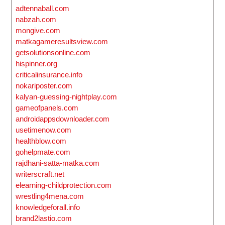
adtennaball.com
nabzah.com
mongive.com
matkagameresultsview.com
getsolutionsonline.com
hispinner.org
criticalinsurance.info
nokariposter.com
kalyan-guessing-nightplay.com
gameofpanels.com
androidappsdownloader.com
usetimenow.com
healthblow.com
gohelpmate.com
rajdhani-satta-matka.com
writerscraft.net
elearning-childprotection.com
wrestling4mena.com
knowledgeforall.info
brand2lastio.com