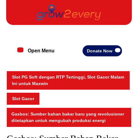
Skip
to
content
Skip
to
content
Donate
Open Menu
Donate Now
Open
Now
Menu
Slot PG Soft dengan RTP Tertinggi, Slot Gacor Malam
Ini untuk Maxwin
Slot Gacor
Gasbos: Sumber bahan bakar baru yang revolusioner
ditetapkan untuk mengubah produksi energi