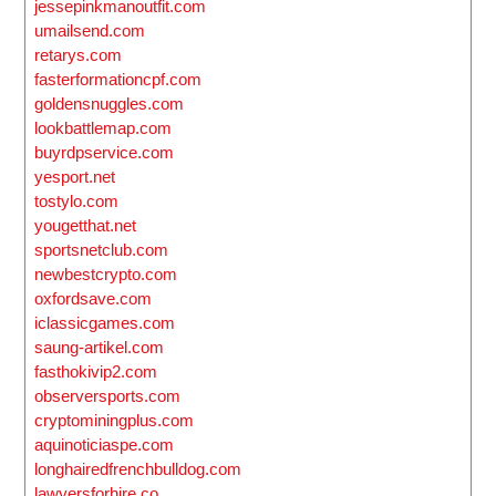
jessepinkmanoutfit.com
umailsend.com
retarys.com
fasterformationcpf.com
goldensnuggles.com
lookbattlemap.com
buyrdpservice.com
yesport.net
tostylo.com
yougetthat.net
sportsnetclub.com
newbestcrypto.com
oxfordsave.com
iclassicgames.com
saung-artikel.com
fasthokivip2.com
observersports.com
cryptominingplus.com
aquinoticiaspe.com
longhairedfrenchbulldog.com
lawyersforhire.co