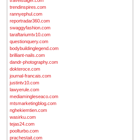
travelstager.com
trendinspires.com
rannyephul.com
reportradar360.com
swaggyfashion.com
taraftariumtv10.com
questionquery.com
bodybuildinglegend.com
brilliant-nails.com
dandr-photography.com
dokteroce.com
journal-francais.com
justintv10.com
lawyerule.com
mediamingleseaco.com
mtsmarketingblog.com
nghekiemtien.com
wasirku.com
tejas24.com
poolturbo.com
prachestait.com