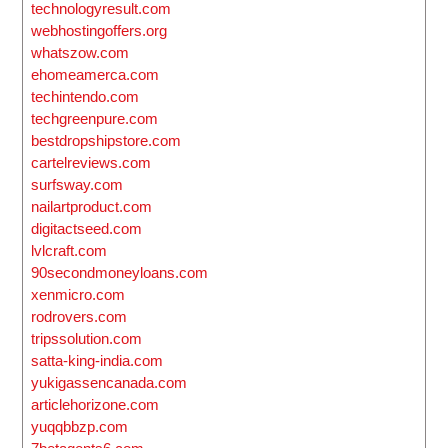
technologyresult.com
webhostingoffers.org
whatszow.com
ehomeamerca.com
techintendo.com
techgreenpure.com
bestdropshipstore.com
cartelreviews.com
surfsway.com
nailartproduct.com
digitactseed.com
lvlcraft.com
90secondmoneyloans.com
xenmicro.com
rodrovers.com
tripssolution.com
satta-king-india.com
yukigassencanada.com
articlehorizone.com
yuqqbbzp.com