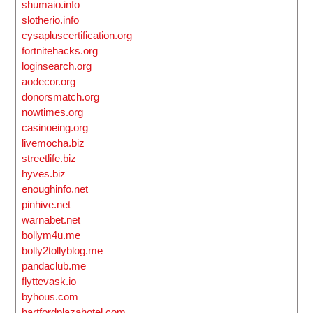
shumaio.info
slotherio.info
cysapluscertification.org
fortnitehacks.org
loginsearch.org
aodecor.org
donorsmatch.org
nowtimes.org
casinoeing.org
livemocha.biz
streetlife.biz
hyves.biz
enoughinfo.net
pinhive.net
warnabet.net
bollym4u.me
bolly2tollyblog.me
pandaclub.me
flyttevask.io
byhous.com
hartfordplazahotel.com