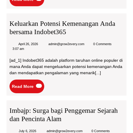
More
Keluarkan Potensi Kemenangan Anda
bersama Indobet365
April
Keluarkan
April 26, 2026
admin@grow2every.com
0 Comments
26,
Potensi
3:07 am
2026
Kemenangan
Anda
[ad_1] Indobet365 adalah platform taruhan online populer di
bersama
mana Anda dapat mengeluarkan potensi kemenangan Anda
Indobet365
dan mendapatkan pengalaman yang menarik[...]
Read
Read More
More
Imbajp: Surga bagi Penggemar Sejarah
dan Pencinta Alam
July
Imbajp:
July 6, 2026
admin@grow2every.com
0 Comments