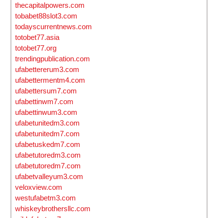
thecapitalpowers.com
tobabet88slot3.com
todayscurrentnews.com
totobet77.asia
totobet77.org
trendingpublication.com
ufabettererum3.com
ufabettermentm4.com
ufabettersum7.com
ufabettinwm7.com
ufabettinwum3.com
ufabetunitedm3.com
ufabetunitedm7.com
ufabetuskedm7.com
ufabetutoredm3.com
ufabetutoredm7.com
ufabetvalleyum3.com
veloxview.com
westufabetm3.com
whiskeybrothersllc.com