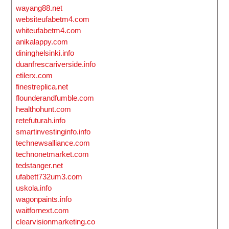
wayang88.net
websiteufabetm4.com
whiteufabetm4.com
anikalappy.com
dininghelsinki.info
duanfrescariverside.info
etilerx.com
finestreplica.net
flounderandfumble.com
healthohunt.com
retefuturah.info
smartinvestinginfo.info
technewsalliance.com
technonetmarket.com
tedstanger.net
ufabett732um3.com
uskola.info
wagonpaints.info
waitfornext.com
clearvisionmarketing.co