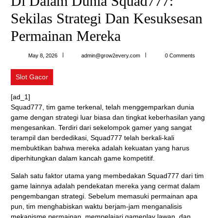
Di Dalam Dunia Squad777:
Sekilas Strategi Dan Kesuksesan
Permainan Mereka
admin@grow2every.com
May 8, 2026
admin@grow2every.com
0 Comments
Slot Gacor
[ad_1]
Squad777, tim game terkenal, telah menggemparkan dunia
game dengan strategi luar biasa dan tingkat keberhasilan yang
mengesankan. Terdiri dari sekelompok gamer yang sangat
terampil dan berdedikasi, Squad777 telah berkali-kali
membuktikan bahwa mereka adalah kekuatan yang harus
diperhitungkan dalam kancah game kompetitif.
Salah satu faktor utama yang membedakan Squad777 dari tim
game lainnya adalah pendekatan mereka yang cermat dalam
pengembangan strategi. Sebelum memasuki permainan apa
pun, tim menghabiskan waktu berjam-jam menganalisis
mekanisme permainan, mempelajari gameplay lawan, dan