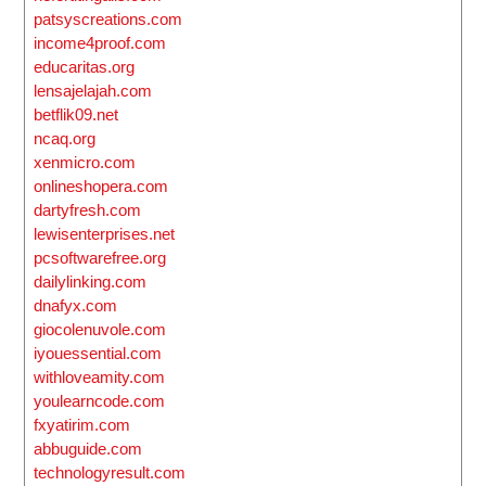
patsyscreations.com
income4proof.com
educaritas.org
lensajelajah.com
betflik09.net
ncaq.org
xenmicro.com
onlineshopera.com
dartyfresh.com
lewisenterprises.net
pcsoftwarefree.org
dailylinking.com
dnafyx.com
giocolenuvole.com
iyouessential.com
withloveamity.com
youlearncode.com
fxyatirim.com
abbuguide.com
technologyresult.com