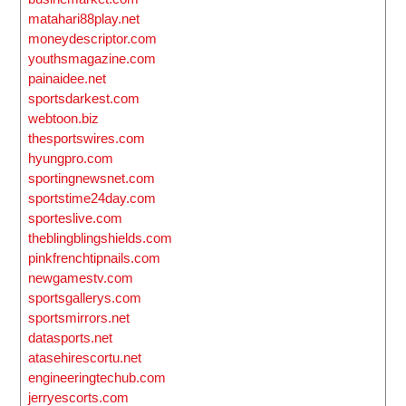
matahari88play.net
moneydescriptor.com
youthsmagazine.com
painaidee.net
sportsdarkest.com
webtoon.biz
thesportswires.com
hyungpro.com
sportingnewsnet.com
sportstime24day.com
sporteslive.com
theblingblingshields.com
pinkfrenchtipnails.com
newgamestv.com
sportsgallerys.com
sportsmirrors.net
datasports.net
atasehirescortu.net
engineeringtechub.com
jerryescorts.com