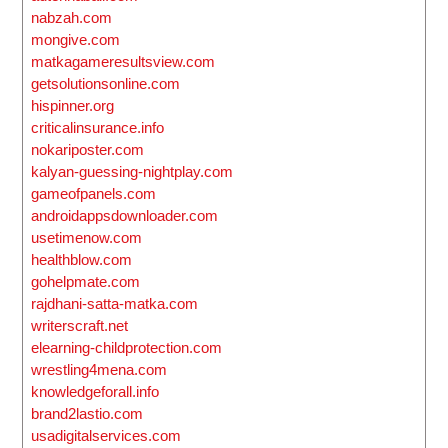
nabzah.com
mongive.com
matkagameresultsview.com
getsolutionsonline.com
hispinner.org
criticalinsurance.info
nokariposter.com
kalyan-guessing-nightplay.com
gameofpanels.com
androidappsdownloader.com
usetimenow.com
healthblow.com
gohelpmate.com
rajdhani-satta-matka.com
writerscraft.net
elearning-childprotection.com
wrestling4mena.com
knowledgeforall.info
brand2lastio.com
usadigitalservices.com