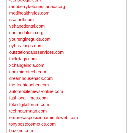
raspberryketonescanada.org
medihealthrules.com
usathrill.com
vshapedental.com
canfandalucia.org
yourengineguide.com
nybreakings.com
outstationcabsservices.com
thekrtagy.com
xchangeindia.com
coolmicrotech.com
dreamhousehack.com
the-techteacher.com
automobilenews-online.com
fashionalltimes.com
totaldigitalforum.com
technoarmaan.com
empresasposicionamientoweb.com
tonybestcosmetics.com
buzznc.com