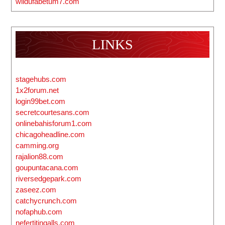
wildufabetum7.com
LINKS
stagehubs.com
1x2forum.net
login99bet.com
secretcourtesans.com
onlinebahisforum1.com
chicagoheadline.com
camming.org
rajalion88.com
goupuntacana.com
riversedgepark.com
zaseez.com
catchycrunch.com
nofaphub.com
nefertitingalls.com