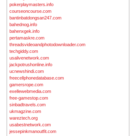
pokerplaymasters.info
courseoncourse.com
bantinbatdongsan247.com
bahednog.info
bahenxgek.info
pertamaskre.com
threadsvideoandphotodownloader.com
techgiddy.com
usalivenetwork.com
jackpotrushonline.info
ucnewshindi.com
freecellphonedatabase.com
gamersrope.com
exellewebmedia.com
free-gamestop.com
sinbadtravels.com
ukmagzine.com
wareztech.org
usabestnetwork.com
jessepinkmanoutfit.com