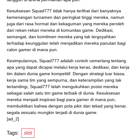
Kesuksesan Squad777 tidak hanya terlihat dari banyaknya
kemenangan turnamen dan peringkat tinggi mereka, namun
juga dari rasa hormat dan kekaguman yang mereka peroleh
dari rekan-rekan mereka di komunitas game. Dedikasi,
semangat, dan komitmen mereka yang tak tergoyahkan
terhadap keunggulan telah menjadikan mereka panutan bagi
calon gamer di mana pun.
Kesimpulannya, Squad777 adalah contoh cemerlang tentang
apa yang dapat dicapai melalui kerja keras, dedikasi, dan kerja
tim dalam dunia game kompetitif. Dengan strategi luar biasa,
kerja sama tim yang sempurna, dan keterampilan yang tak
tertandingi, Squad777 telah mengukuhkan posisi mereka
sebagai salah satu tim game terbaik di dunia. Kesuksesan
mereka menjadi inspirasi bagi para gamer di mana pun,
membuktikan bahwa dengan pola pikir dan tekad yang benar,
segala sesuatu mungkin terjadi di dunia game.
[ad_2]
Tags:
slot