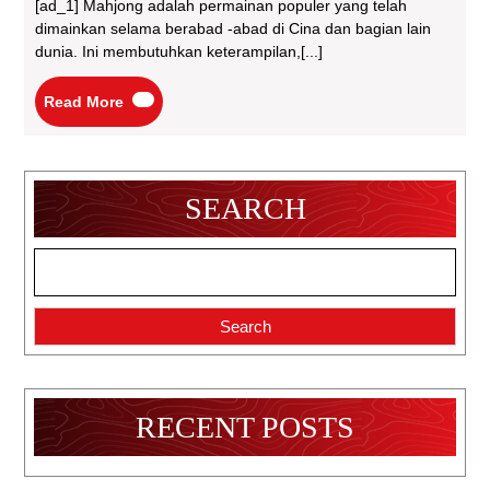
[ad_1] Mahjong adalah permainan populer yang telah
dan
dimainkan selama berabad -abad di Cina dan bagian lain
Trik
untuk
dunia. Ini membutuhkan keterampilan,[...]
Sukses
Read
Read More
More
SEARCH
Search
RECENT POSTS