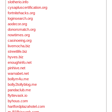
slotherio.info
cysapluscertification.org
fortnitehacks.org
loginsearch.org
aodecor.org
donorsmatch.org
nowtimes.org
casinoeing.org
livemocha.biz
streetlife.biz
hyves.biz
enoughinfo.net
pinhive.net
warnabet.net
bollym4u.me
bolly2tollyblog.me
pandaclub.me
flyttevask.io
byhous.com
hartfordplazahotel.com
m-918kissapk.com