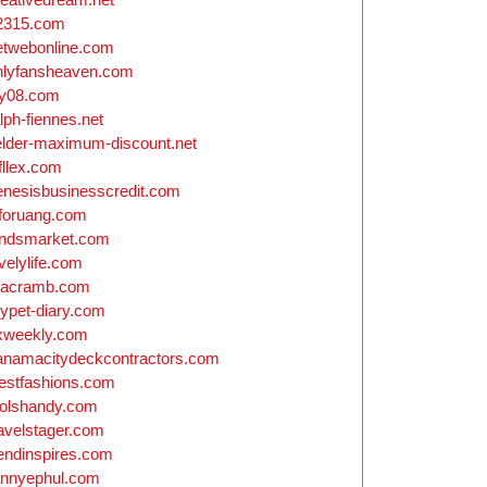
2315.com
etwebonline.com
nlyfansheaven.com
ky08.com
lph-fiennes.net
ielder-maximum-discount.net
tfllex.com
enesisbusinesscredit.com
nforuang.com
indsmarket.com
velylife.com
acramb.com
ypet-diary.com
xweekly.com
anamacitydeckcontractors.com
estfashions.com
oolshandy.com
ravelstager.com
rendinspires.com
annyephul.com