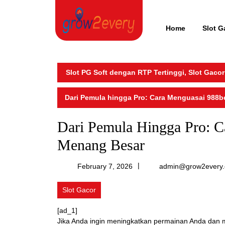
Skip
to
content
Home
Slot G
Skip
to
content
Slot PG Soft dengan RTP Tertinggi, Slot Gaco
Dari Pemula hingga Pro: Cara Menguasai 988
Dari Pemula Hingga Pro: C
Menang Besar
February 7, 2026
admin@grow2every
Slot Gacor
[ad_1]
Jika Anda ingin meningkatkan permainan Anda dan m