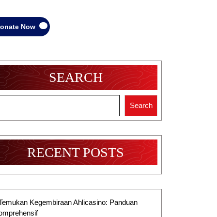
Donate
onate Now
Now
SEARCH
Search
RECENT POSTS
Temukan Kegembiraan Ahlicasino: Panduan
omprehensif