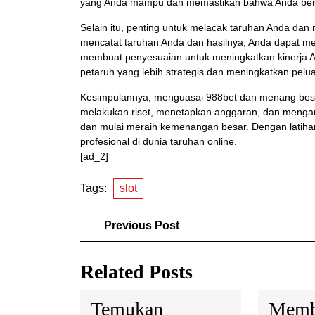
yang Anda mampu dan memastikan bahwa Anda bert
Selain itu, penting untuk melacak taruhan Anda dan
mencatat taruhan Anda dan hasilnya, Anda dapat men
membuat penyesuaian untuk meningkatkan kinerja A
petaruh yang lebih strategis dan meningkatkan pel
Kesimpulannya, menguasai 988bet dan menang besar a
melakukan riset, menetapkan anggaran, dan mengana
dan mulai meraih kemenangan besar. Dengan latihan 
profesional di dunia taruhan online.
[ad_2]
Tags:
slot
Post
Previous
Previous Post
Post
navigation
Related Posts
Temukan
Memb