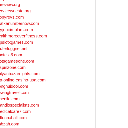
breview.org
ervicewueste.org
ippyrevs.com
atkanumbernow.com
yjobcirculars.com
ealthmoreoverfitness.com
opslotxgames.com
uterloggnet.net
antella6.com
lotsgamesone.com
ispinzone.com
alyanbazarnights.com
op-online-casino-usa.com
onghuidoor.com
lowingtravel.com
ineniki.com
randiospecialists.com
edicalcare7.com
dtennaball.com
abzah.com