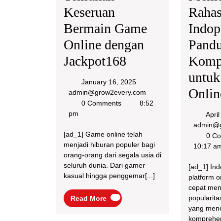
Keseruan
Rahas
Bermain Game
Indop
Online dengan
Pand
Jackpot168
Komp
untuk
January
January 16, 2025
Onlin
16,
Temukan
admin@grow2every.com
2025
Keseruan
0 Comments
8:52
Bermain
pm
Apri
Game
admin@g
Online
[ad_1] Game online telah
0 C
dengan
menjadi hiburan populer bagi
10:17 a
Jackpot168
orang-orang dari segala usia di
seluruh dunia. Dari gamer
[ad_1] In
kasual hingga penggemar[...]
platform 
cepat me
Read
popularit
Read More
More
yang menc
komprehen