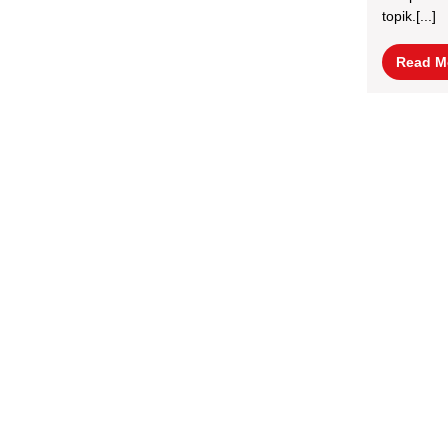
topik.[...]
Read M