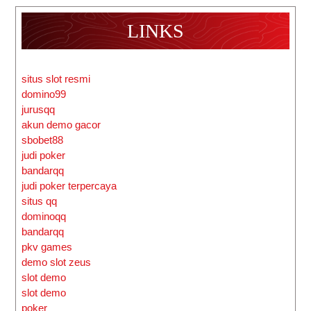
LINKS
situs slot resmi
domino99
jurusqq
akun demo gacor
sbobet88
judi poker
bandarqq
judi poker terpercaya
situs qq
dominoqq
bandarqq
pkv games
demo slot zeus
slot demo
slot demo
poker