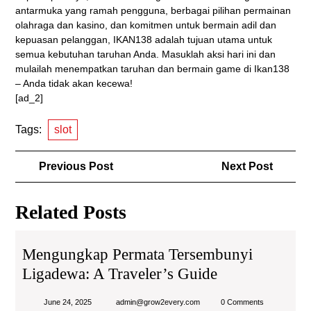
antarmuka yang ramah pengguna, berbagai pilihan permainan
olahraga dan kasino, dan komitmen untuk bermain adil dan
kepuasan pelanggan, IKAN138 adalah tujuan utama untuk
semua kebutuhan taruhan Anda. Masuklah aksi hari ini dan
mulailah menempatkan taruhan dan bermain game di Ikan138
– Anda tidak akan kecewa!
[ad_2]
Tags:
slot
Post
Previous
Next
Previous Post
Next Post
navigation
Post
Post
Related Posts
Mengungkap Permata Tersembunyi
Ligadewa: A Traveler’s Guide
June
Mengungkap
June 24, 2025
admin@grow2every.com
0 Comments
24,
Permata