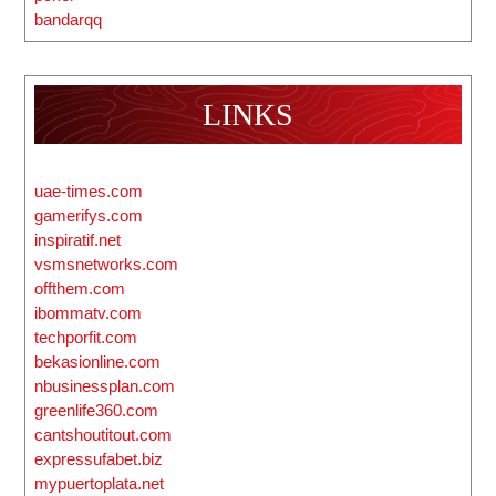
bandarqq
LINKS
uae-times.com
gamerifys.com
inspiratif.net
vsmsnetworks.com
offthem.com
ibommatv.com
techporfit.com
bekasionline.com
nbusinessplan.com
greenlife360.com
cantshoutitout.com
expressufabet.biz
mypuertoplata.net