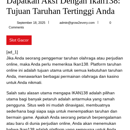
Dapatkan Aksi Dengan Ikan138:
Tujuan Taruhan Tertinggi Anda
admin@grow2every.com
September 18, 2025
admin@grow2every.com
0
Comments
Slot Gacor
[ad_1]
Jika Anda seorang penggemar taruhan olahraga atau perjudian
online, maka Anda perlu memeriksa Ikan138. Platform taruhan
online ini adalah tujuan utama untuk semua kebutuhan taruhan
Anda, menawarkan berbagai permainan olahraga dan kasino
untuk Anda nikmati.
Salah satu alasan utama mengapa IKAN138 adalah pilihan
utama bagi banyak petaruh adalah antarmuka yang ramah
pengguna. Situs web ini mudah dinavigasi, membuatnya
sederhana bagi siapa saja untuk menempatkan taruhan dan
bermain game. Apakah Anda seorang petaruh berpengalaman
atau baru di dunia perjudian online, Anda akan menemukan
bahwa Ikan138 adalah platform yang sempurna untuk Anda.