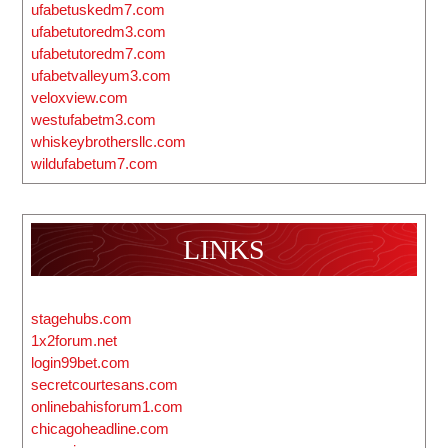
ufabetuskedm7.com
ufabetutoredm3.com
ufabetutoredm7.com
ufabetvalleyum3.com
veloxview.com
westufabetm3.com
whiskeybrothersllc.com
wildufabetum7.com
LINKS
stagehubs.com
1x2forum.net
login99bet.com
secretcourtesans.com
onlinebahisforum1.com
chicagoheadline.com