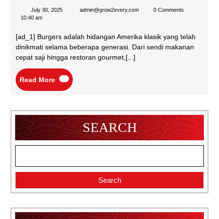
July
Burgerslot:
July 30, 2025
admin@grow2every.com
0 Comments
30,
Twist
10:40 am
2025
lezat
di
[ad_1] Burgers adalah hidangan Amerika klasik yang telah
atas
dinikmati selama beberapa generasi. Dari sendi makanan
hidangan
klasik
cepat saji hingga restoran gourmet,[...]
Read
Read More
More
SEARCH
Search