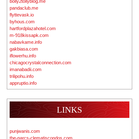
bolly2tollyblog.me
pandaclub.me
flyttevask.io
byhous.com
hartfordplazahotel.com
m-918kissapk.com
nabavkame.info
gakbiasa.com
iflowerhu.info
chicagocrystalconnection.com
imanabadii.com
trilipohu.info
appruptio.info
LINKS
punjwanis.com
the-parcs-clematiscondos.com