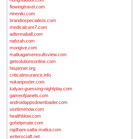
flowingtravel.com
nineniki.com
brandiospecialists.com
medicalcare7.com
adtennaball.com
nabzah.com
mongive.com
matkagameresultsview.com
getsolutionsonline.com
hispinner.org
criticalinsurance.info
nokariposter.com
kalyan-guessing-nightplay.com
gameofpanels.com
androidappsdownloader.com
usetimenow.com
healthblow.com
gohelpmate.com
rajdhani-satta-matka.com
writerscraft.net