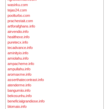
wasirku.com
tejas24.com
poolturbo.com
prachestait.com
artforafghans.info
airvendio.info
healthexe.info
puretecx.info
tecadvance.info
aminityio.info
amiolahu.info
ampacheme.info
ampullahu.info
aromaxme.info
asserthatecontrast.info
atenderme.info
bangumiio.info
bekosunhu.info
beneficialgrandiose.info
blomaio.info