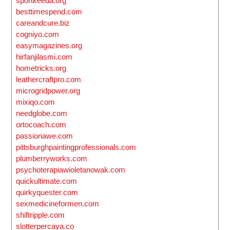
sportkeeda.org
besttimespend.com
careandcure.biz
cogniyo.com
easymagazines.org
hirfanjilasmi.com
hometricks.org
leathercraftpro.com
microgridpower.org
mixiqo.com
needglobe.com
ortocoach.com
passionawe.com
pittsburghpaintingprofessionals.com
plumberryworks.com
psychoterapiawioletanowak.com
quickultimate.com
quirkyquester.com
sexmedicineformen.com
shiftripple.com
slotterpercaya.co