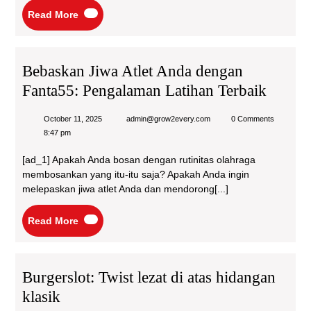
Read
Read More
More
Bebaskan Jiwa Atlet Anda dengan
Fanta55: Pengalaman Latihan Terbaik
October
Bebaskan
October 11, 2025
admin@grow2every.com
0 Comments
11,
Jiwa
8:47 pm
2025
Atlet
Anda
[ad_1] Apakah Anda bosan dengan rutinitas olahraga
dengan
Fanta55:
membosankan yang itu-itu saja? Apakah Anda ingin
Pengalaman
melepaskan jiwa atlet Anda dan mendorong[...]
Latihan
Terbaik
Read
Read More
More
Burgerslot: Twist lezat di atas hidangan
klasik