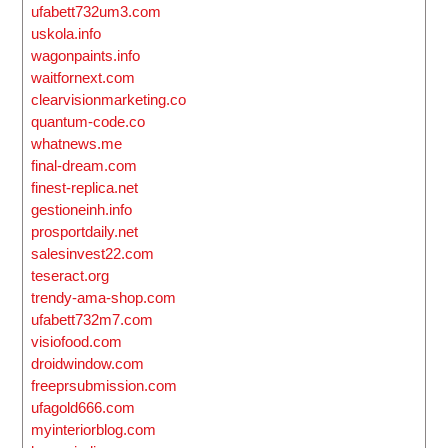
ufabett732um3.com
uskola.info
wagonpaints.info
waitfornext.com
clearvisionmarketing.co
quantum-code.co
whatnews.me
final-dream.com
finest-replica.net
gestioneinh.info
prosportdaily.net
salesinvest22.com
teseract.org
trendy-ama-shop.com
ufabett732m7.com
visiofood.com
droidwindow.com
freeprsubmission.com
ufagold666.com
myinteriorblog.com