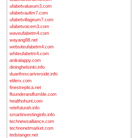
ufabetvalueum3.com
ufabetvaultm7.com
ufabetvillageum7.com
ufabetvoicem3.com
waveufabetm4.com
wayang88.net
websiteufabetm4.com
whiteufabetm4.com
anikalappy.com
dininghelsinki.info
duanfrescariverside.info
etilerx.com
finestreplica.net
flounderandfumble.com
healthohunt.com
retefuturah.info
smartinvestinginfo.info
technewsalliance.com
technonetmarket.com
tedstanger.net