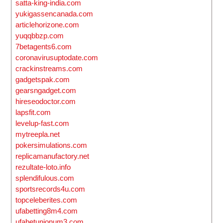
satta-king-india.com
yukigassencanada.com
articlehorizone.com
yuqqbbzp.com
7betagents6.com
coronavirusuptodate.com
crackinstreams.com
gadgetspak.com
gearsngadget.com
hireseodoctor.com
lapsfit.com
levelup-fast.com
mytreepla.net
pokersimulations.com
replicamanufactory.net
rezultate-loto.info
splendifulous.com
sportsrecords4u.com
topceleberites.com
ufabetting8m4.com
ufabetunionum3.com