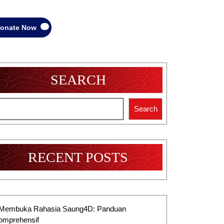
Donate
onate Now
Now
SEARCH
Search
RECENT POSTS
Membuka Rahasia Saung4D: Panduan
omprehensif