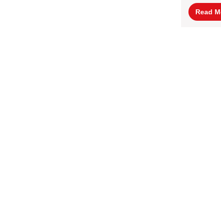
Read M