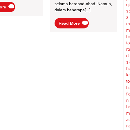
Mempromosik
selama berabad-abad. Namun,
q
Read
ore
Warisan
dalam beberapa[...]
s
More
Budaya
z
Indonesia
Read
Read More
m
More
m
h
t
ro
d
s
h
k
t
h
f
n
b
m
a
n