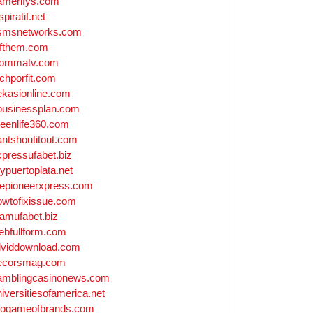
amerifys.com
spiratif.net
smsnetworks.com
ffthem.com
bommatv.com
echporfit.com
ekasionline.com
businessplan.com
reenlife360.com
antshoutitout.com
xpressufabet.biz
ypuertoplata.net
hepioneerxpress.com
owtofixissue.com
eamufabet.biz
ebfullform.com
llviddownload.com
ecorsmag.com
amblingcasinonews.com
niversitiesofamerica.net
rogameofbrands.com