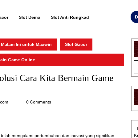
D
acor
Slot Demo
Slot Anti Rungkad
r Malam Ini untuk Maxwin
Slot Gacor
main Game Online
lusi Cara Kita Bermain Game
admin@grow2every.com
.com
0 Comments
K
e telah mengalami pertumbuhan dan inovasi yang signifikan.