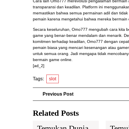
Cara lain Omo777 merevolusi pengalaman bermain 
transparansi dan keadilan. Platform ini menggunaka
memastikan bahwa semua permainan adil dan tidak 
pemain karena mengetahui bahwa mereka bermain d
Secara keseluruhan, Omo777 mengubah cara kita 
game yang benar-benar mendalam dan menarik. Denga
komitmen terhadap keadilan, Omo777 dengan cepat 
pemain biasa yang mencari kesenangan atau gamer 
untuk semua orang. Jadi mengapa tidak mencobanya
bermain game online.
[ad_2]
Tags:
slot
Post
Previous
Previous Post
Post
navigation
Related Posts
Temukan Dunia
Temui