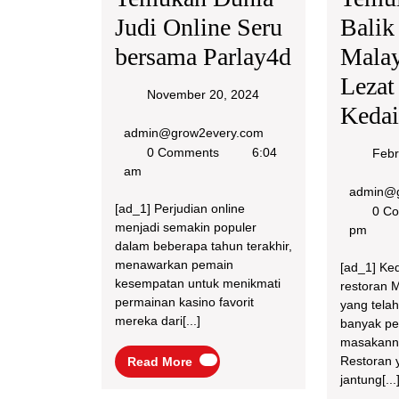
Judi Online Seru
Balik
bersama Parlay4d
Malay
Lezat
November
November 20, 2024
Keda
20,
2024
Temukan
admin@grow2every.com
Dunia
0 Comments
6:04
Febr
Judi
am
Online
admin@g
Seru
[ad_1] Perjudian online
0 C
bersama
menjadi semakin populer
pm
Parlay4d
dalam beberapa tahun terakhir,
menawarkan pemain
[ad_1] Ke
kesempatan untuk menikmati
restoran 
permainan kasino favorit
yang tela
mereka dari[...]
banyak pe
masakanny
Read
Restoran y
Read More
More
jantung[...