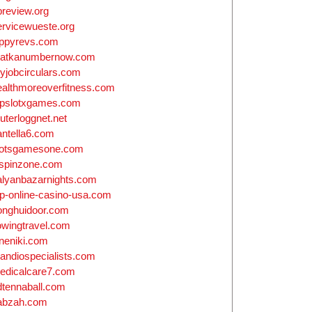
an
breview.org
ervicewueste.org
ippyrevs.com
atkanumbernow.com
yjobcirculars.com
ealthmoreoverfitness.com
opslotxgames.com
uterloggnet.net
antella6.com
lotsgamesone.com
ispinzone.com
alyanbazarnights.com
op-online-casino-usa.com
onghuidoor.com
lowingtravel.com
ineniki.com
randiospecialists.com
edicalcare7.com
dtennaball.com
abzah.com