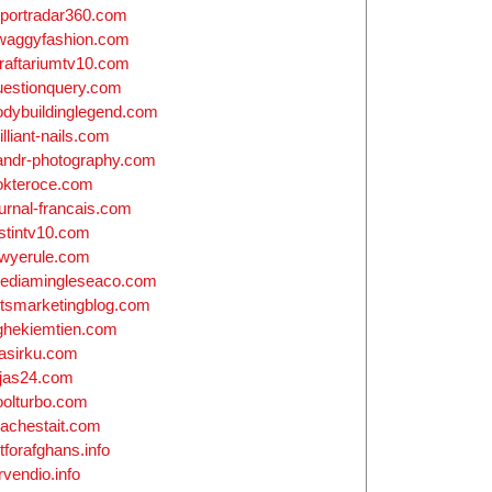
eportradar360.com
waggyfashion.com
araftariumtv10.com
uestionquery.com
odybuildinglegend.com
illiant-nails.com
andr-photography.com
okteroce.com
ournal-francais.com
ustintv10.com
awyerule.com
ediamingleseaco.com
tsmarketingblog.com
ghekiemtien.com
asirku.com
ejas24.com
oolturbo.com
rachestait.com
tforafghans.info
rvendio.info