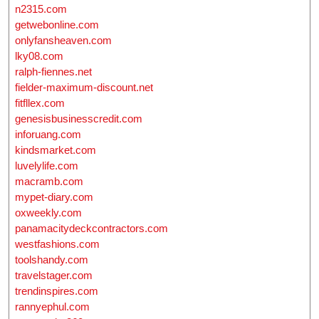
n2315.com
getwebonline.com
onlyfansheaven.com
lky08.com
ralph-fiennes.net
fielder-maximum-discount.net
fitfllex.com
genesisbusinesscredit.com
inforuang.com
kindsmarket.com
luvelylife.com
macramb.com
mypet-diary.com
oxweekly.com
panamacitydeckcontractors.com
westfashions.com
toolshandy.com
travelstager.com
trendinspires.com
rannyephul.com