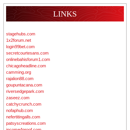
LINKS
stagehubs.com
1x2forum.net
login99bet.com
secretcourtesans.com
onlinebahisforum1.com
chicagoheadline.com
camming.org
rajalion88.com
goupuntacana.com
riversedgepark.com
zaseez.com
catchycrunch.com
nofaphub.com
nefertitingalls.com
patsyscreations.com
income4proof.com