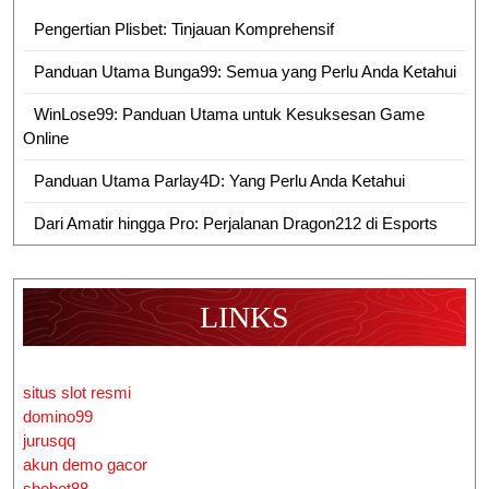
Pengertian Plisbet: Tinjauan Komprehensif
Panduan Utama Bunga99: Semua yang Perlu Anda Ketahui
WinLose99: Panduan Utama untuk Kesuksesan Game
Online
Panduan Utama Parlay4D: Yang Perlu Anda Ketahui
Dari Amatir hingga Pro: Perjalanan Dragon212 di Esports
LINKS
situs slot resmi
domino99
jurusqq
akun demo gacor
sbobet88