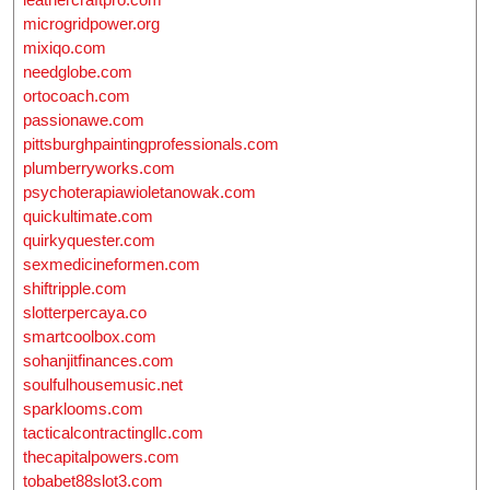
microgridpower.org
mixiqo.com
needglobe.com
ortocoach.com
passionawe.com
pittsburghpaintingprofessionals.com
plumberryworks.com
psychoterapiawioletanowak.com
quickultimate.com
quirkyquester.com
sexmedicineformen.com
shiftripple.com
slotterpercaya.co
smartcoolbox.com
sohanjitfinances.com
soulfulhousemusic.net
sparklooms.com
tacticalcontractingllc.com
thecapitalpowers.com
tobabet88slot3.com