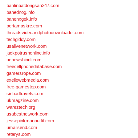
bantinbatdongsan247.com
bahednog.info
bahenxgek.info
pertamaskre.com
threadsvideoandphotodownloader.com
techgiddy.com
usalivenetwork.com
jackpotrushonline.info
ucnewshindi.com
freecellphonedatabase.com
gamersrope.com
exellewebmedia.com
free-gamestop.com
sinbadtravels.com
ukmagzine.com
wareztech.org
usabestnetwork.com
jessepinkmanoutfit.com
umailsend.com
retarys.com