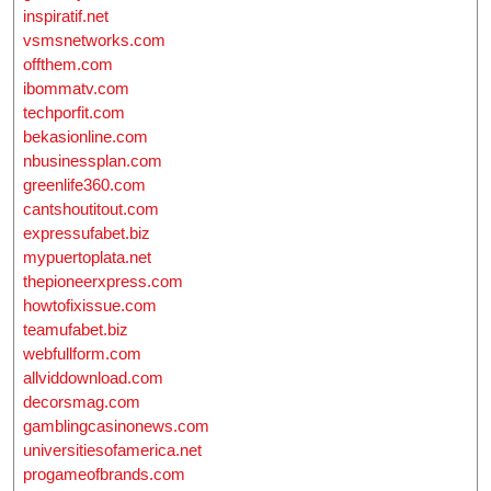
inspiratif.net
vsmsnetworks.com
offthem.com
ibommatv.com
techporfit.com
bekasionline.com
nbusinessplan.com
greenlife360.com
cantshoutitout.com
expressufabet.biz
mypuertoplata.net
thepioneerxpress.com
howtofixissue.com
teamufabet.biz
webfullform.com
allviddownload.com
decorsmag.com
gamblingcasinonews.com
universitiesofamerica.net
progameofbrands.com