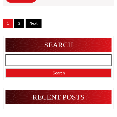
More
Liar
Posts
1
2
Next
pagination
SEARCH
Search
RECENT POSTS