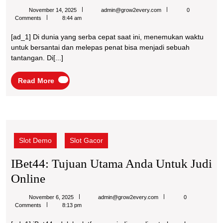
Tujuan
admin@grow2every.com
November 14, 2025
admin@grow2every.com
0
Utama
Comments
8:44 am
Hiburan
[ad_1] Di dunia yang serba cepat saat ini, menemukan waktu
untuk bersantai dan melepas penat bisa menjadi sebuah
Online
tantangan. Di[...]
Anda
Read
Read More
More
Slot Demo
Slot Gacor
IBet44: Tujuan Utama Anda Untuk Judi
IBet44:
Online
Tujuan
admin@grow2every.com
November 6, 2025
admin@grow2every.com
0
Utama
Comments
8:13 pm
Anda