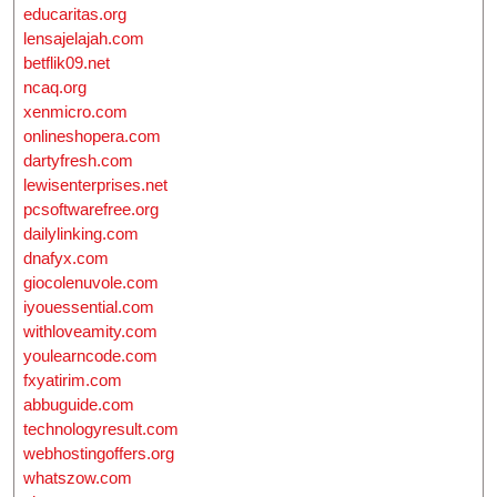
educaritas.org
lensajelajah.com
betflik09.net
ncaq.org
xenmicro.com
onlineshopera.com
dartyfresh.com
lewisenterprises.net
pcsoftwarefree.org
dailylinking.com
dnafyx.com
giocolenuvole.com
iyouessential.com
withloveamity.com
youlearncode.com
fxyatirim.com
abbuguide.com
technologyresult.com
webhostingoffers.org
whatszow.com