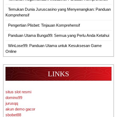
Temukan Dunia Juruscasino yang Menyenangkan: Panduan
Komprehensif
Pengertian Plisbet: Tinjauan Komprehensif
Panduan Utama Bunga99: Semua yang Perlu Anda Ketahui
WinLose99: Panduan Utama untuk Kesuksesan Game
Online
LINKS
situs slot resmi
domino99
jurusqq
akun demo gacor
sbobet88