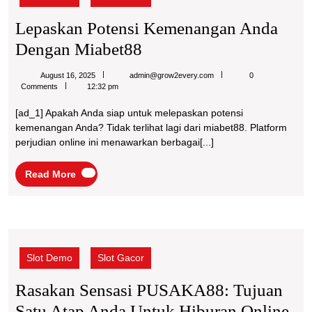
Lepaskan Potensi Kemenangan Anda
Lepaskan
Dengan Miabet88
Potensi
admin@grow2every.com
August 16, 2025
admin@grow2every.com
0
Kemenangan
Comments
12:32 pm
Anda
[ad_1] Apakah Anda siap untuk melepaskan potensi
kemenangan Anda? Tidak terlihat lagi dari miabet88. Platform
Dengan
perjudian online ini menawarkan berbagai[...]
Miabet88
Read
Read More
More
Slot Demo
Slot Gacor
Rasakan Sensasi PUSAKA88: Tujuan
Ra
Satu Atap Anda Untuk Hiburan Online