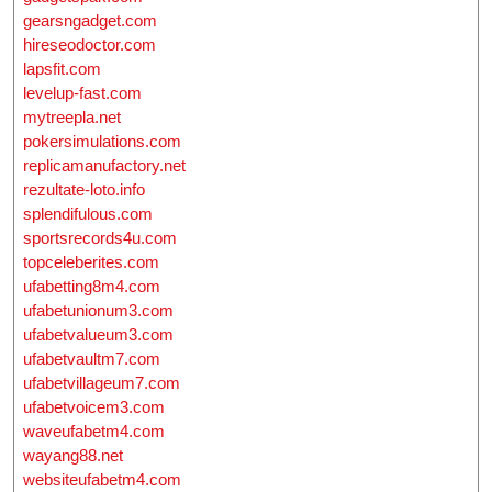
gearsngadget.com
hireseodoctor.com
lapsfit.com
levelup-fast.com
mytreepla.net
pokersimulations.com
replicamanufactory.net
rezultate-loto.info
splendifulous.com
sportsrecords4u.com
topceleberites.com
ufabetting8m4.com
ufabetunionum3.com
ufabetvalueum3.com
ufabetvaultm7.com
ufabetvillageum7.com
ufabetvoicem3.com
waveufabetm4.com
wayang88.net
websiteufabetm4.com