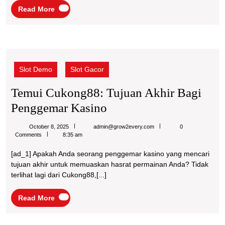
Ulasan
Read
Read More
More
Slot Demo
Slot Gacor
Temui Cukong88: Tujuan Akhir Bagi
Temui
Penggemar Kasino
Cukong88:
admin@grow2every.com
October 8, 2025
admin@grow2every.com
0
Tujuan
Comments
8:35 am
Akhir
[ad_1] Apakah Anda seorang penggemar kasino yang mencari
tujuan akhir untuk memuaskan hasrat permainan Anda? Tidak
Bagi
terlihat lagi dari Cukong88,[...]
Penggemar
Kasino
Read
Read More
More