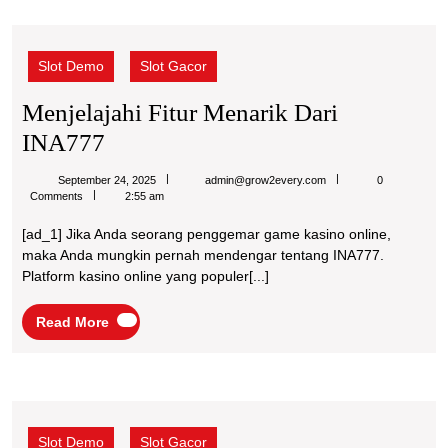
Slot Demo
Slot Gacor
Menjelajahi Fitur Menarik Dari
Menjelajahi
INA777
Fitur
admin@grow2every.com
September 24, 2025
admin@grow2every.com
0
Menarik
Comments
2:55 am
Dari
[ad_1] Jika Anda seorang penggemar game kasino online,
maka Anda mungkin pernah mendengar tentang INA777.
INA777
Platform kasino online yang populer[...]
Read
Read More
More
Slot Demo
Slot Gacor